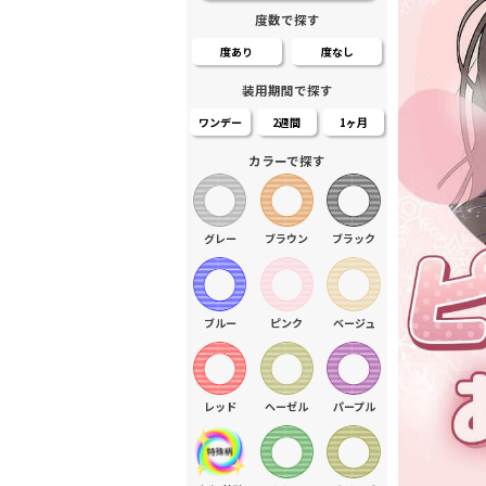
度数で探す
度あり
度なし
装用期間で探す
ワンデー
2週間
1ヶ月
カラーで探す
グレー
ブラウン
ブラック
ブルー
ピンク
ベージュ
レッド
ヘーゼル
パープル