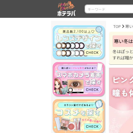
TOP
寒
寒い冬は
冬はぽっ
すれば瞳