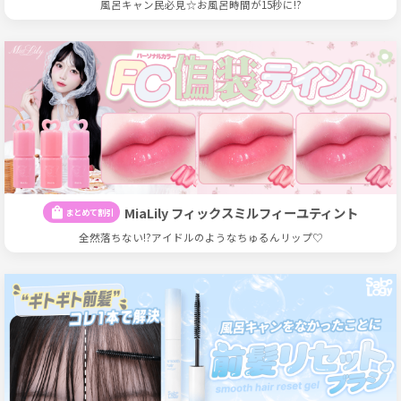
風呂キャン民必見☆お風呂時間が15秒に!?
MiaLily フィックスミルフィーユティント
shopping_bag
まとめて割引
全然落ちない!?アイドルのようなちゅるんリップ♡