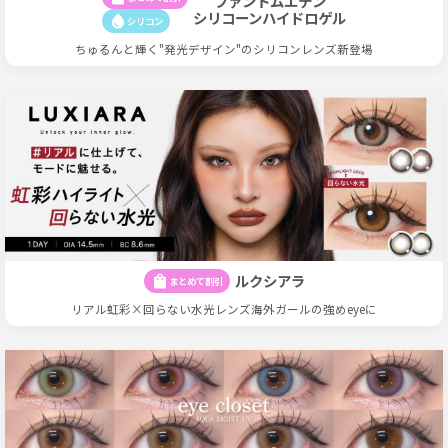
ファントムエデン
シリコーンハイドロゲル
water_drop
シリコン
ちゅるんと輝く"発光デザイン"のシリコンレンズ新登場
ルクシアラ
shopping_bag
まとめて割引
リアル虹彩×回らない水光レンズ海外ガールの強めeyeに