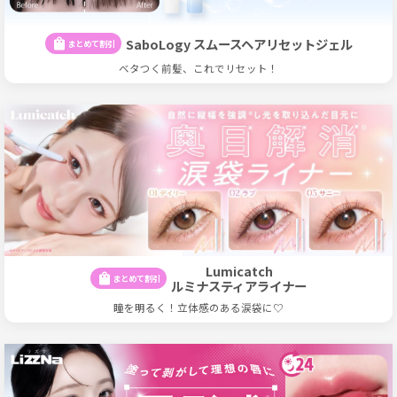
SaboLogy スムースヘアリセットジェル
shopping_bag
まとめて割引
ベタつく前髪、これでリセット！
Lumicatch
shopping_bag
まとめて割引
ルミナスティアライナー
瞳を明るく！立体感のある涙袋に♡