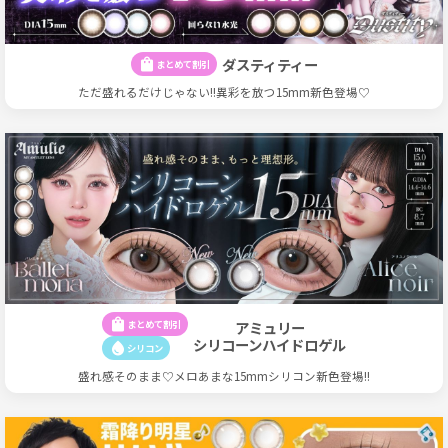
ダスティティー
shopping_bag
まとめて割引
ただ盛れるだけじゃない!!異彩を放つ15mm新色登場♡
shopping_bag
まとめて割引
アミュリー
シリコーンハイドロゲル
water_drop
シリコン
盛れ感そのまま♡メロあまな15mmシリコン新色登場!!