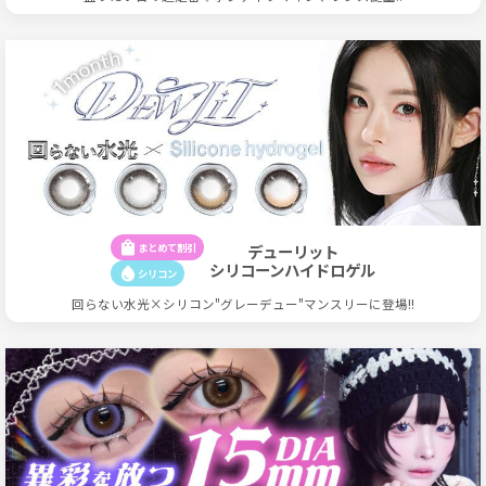
shopping_bag
まとめて割引
デューリット
シリコーンハイドロゲル
water_drop
シリコン
回らない水光×シリコン"グレーデュー"マンスリーに登場!!