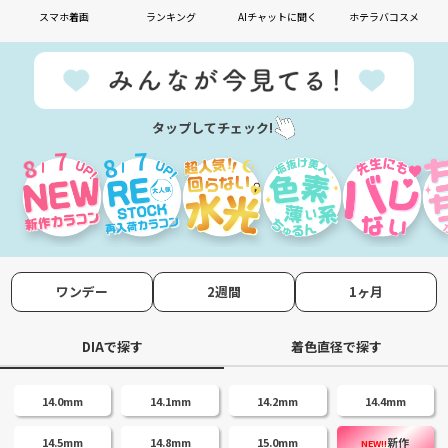
スマホ着画
ランキング
AIチャットに聞く
ホテラバコスメ
タップしてチェック!
7
7
8
8
ワンデー
2週間
1ヶ月
DIAで探す
着色直径で探す
14.0mm
14.1mm
14.2mm
14.4mm
14.5mm
14.8mm
15.0mm
新作
NEW!!