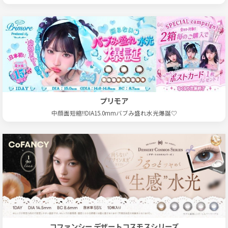
プリモア
中顔面短縮!!DIA15.0mmバブみ盛れ水光爆誕♡
コファンシー デザートコスモスシリーズ