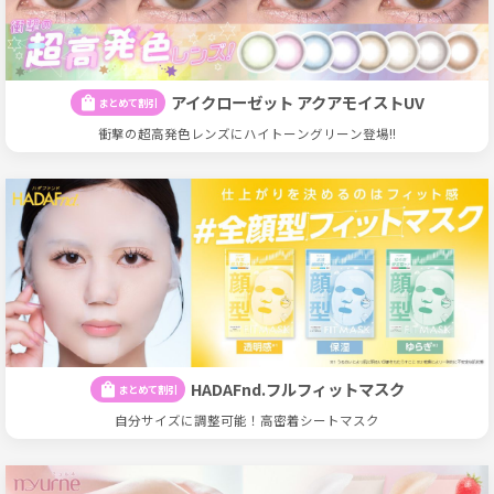
アイクローゼット アクアモイストUV
shopping_bag
まとめて割引
衝撃の超高発色レンズにハイトーングリーン登場!!
HADAFnd.フルフィットマスク
shopping_bag
まとめて割引
自分サイズに調整可能！高密着シートマスク