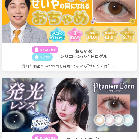
shopping_bag
まとめて割引
おちゃめ
シリコーンハイドロゲル
water_drop
シリコン
霜降り明星せいやの目を再現!!あなたも”せいやの目”に。
shopping_bag
まとめて割引