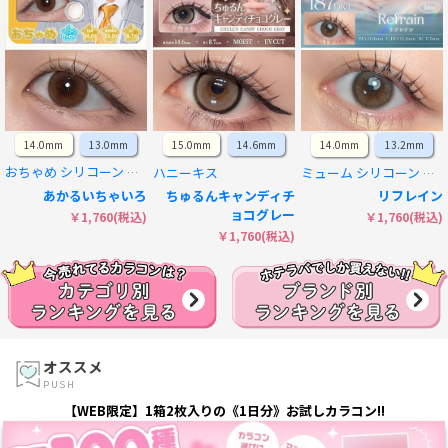
14.0mm
13.0mm
15.0mm
14.6mm
14.0mm
13.2mm
ハニーキス
おちゃめ シリコーン ハイドロゲル／シリコン
ミューム シリコーン ハイドロゲル／シリコン
あかるいちゃいろ
ちゅるんキャンディチ
リフレイン
ョコグレー
￥1,760(税込)
￥1,760(税込)
￥1,760(税込)
オススメ
PUSH
【WEB限定】1箱2枚入りの《1日分》お試しカラコン!!