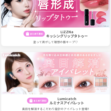
LiZZNa
shopping_bag
まとめて割引
キッシングリップタトゥー
塗って剥がして理想の唇キープ♡
Lumicatch
shopping_bag
まとめて割引
ルミナスアイパレット
奥目を解消するこだわり設計のアイパレット登場!!