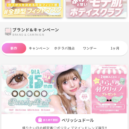
ブランド&キャンペーン
BRAND & CAMPAIGN
新作
キャンペーン
ホテラバ独占
ワンデー
1ヶ月
ワンデー
1ヶ月
コスメ雑貨
お試し
ベリッシュドール
shopping_bag
まとめて割引
盛りたい日の超定番♡ポジティブマインドレンズ誕生!!