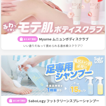
Myurne ムニュンボディスクラブ
shopping_bag
まとめて割引
いい香りだねって褒められる香水級スクラブ♡
SaboLogy フットクリーンスプレーシャンプー
shopping_bag
まとめて割引