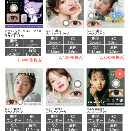
ノックノック×クロミ・マイメ
ルミア/6枚入
ルミア/6枚入
ロディ/2枚入
ブルネットオリーブ
ルースブラック
クロミ【ドクロ】
期間
BC
期間
BC
期間
BC
2week
8.6mm
2week
8.8mm
1ヶ月
8.6mm
DIA
着色
DIA
着色
DIA
着色
14.0mm
13.6mm
14.1mm
13.2mm
14.2mm
13.6mm
2,420円(税込)
2,750円(税込)
1,408円(税込)
ルミア/10枚入
ルミア/10枚入
ラムリエ/6枚入
ルースブラック
エアリーノワール
ウルフルブラック
期間
BC
期間
BC
期間
BC
ワンデー
8.8mm
ワンデー
8.7mm
ワンデー
8.6mm
DIA
着色
DIA
着色
DIA
着色
14.1mm
13.2mm
14.2mm
13.6mm
14.2mm
13.2mm