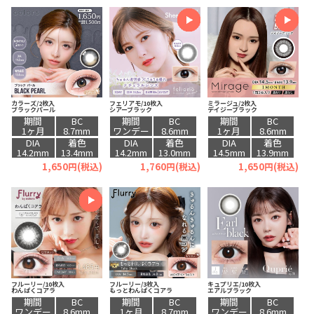
カラーズ/2枚入
フェリアモ/10枚入
ミラージュ/2枚入
ブラックパール
シアーブラック
デイジーブラック
期間
BC
期間
BC
期間
BC
1ヶ月
8.7mm
ワンデー
8.6mm
1ヶ月
8.6mm
DIA
着色
DIA
着色
DIA
着色
14.2mm
13.4mm
14.2mm
13.0mm
14.5mm
13.9mm
1,650円(税込)
1,760円(税込)
1,650円(税込)
フルーリー/10枚入
フルーリー/3枚入
キュプリエ/10枚入
わんぱくコアラ
もっとわんぱくコアラ
エアルブラック
期間
BC
期間
BC
期間
BC
ワンデー
8.6mm
1ヶ月
8.7mm
ワンデー
8.6mm