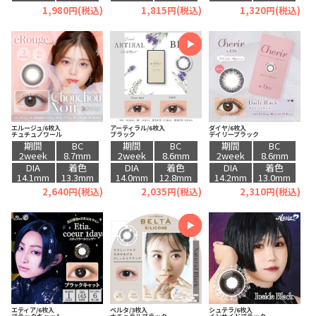
1,980円(税込)
1,815円(税込)
1,320円(税込)
エルージュ/6枚入
アーティラル/6枚入
ダイヤ/6枚入
チュチュノワール
ブラック
デイリーブラック
期間
BC
期間
BC
期間
BC
2week
8.7mm
2week
8.6mm
2week
8.6mm
DIA
着色
DIA
着色
DIA
着色
14.1mm
13.3mm
14.0mm
12.8mm
14.2mm
13.0mm
2,640円(税込)
2,035円(税込)
2,310円(税込)
エティア/6枚入
ベルタ/3枚入
シュテラ/6枚入