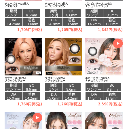
チューズミー/10枚入
チューズミー/2枚入
バンビシリーズ/10枚入
ノエルハグ
ベイビーブラウン
ナチュラルブラック
期間
BC
期間
BC
期間
BC
ワンデー
8.5mm
1ヶ月
8.6mm
ワンデー
8.5mm
DIA
着色
DIA
着色
DIA
着色
14.2mm
13.8mm
14.2mm
13.5mm
14.2mm
13.6mm
1,705円(税込)
1,705円(税込)
1,848円(税込)
ラヴェール/10枚入
ラヴェール/2枚入
エバーカラー/20枚入
ブラックビジュー
ブラックビジュー
ナチュラルブラック
期間
BC
期間
BC
期間
BC
ワンデー
8.6mm
1ヶ月
8.6mm
ワンデー
8.7mm
DIA
着色
DIA
着色
DIA
着色
15.0mm
14.2mm
15.0mm
14.2mm
14.5mm
13.8mm
1,760円(税込)
1,760円(税込)
2,598円(税込)