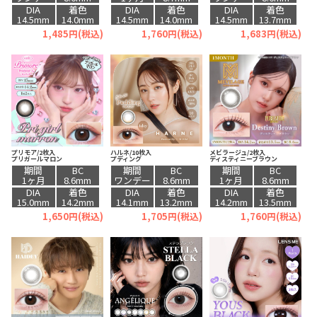
DIA
着色
DIA
着色
DIA
着色
14.5mm
14.0mm
14.5mm
14.0mm
14.5mm
13.7mm
1,485円(税込)
1,760円(税込)
1,683円(税込)
プリモア/2枚入
ハルネ/10枚入
メビラージュ/2枚入
プリガールマロン
プディング
ディスティニーブラウン
期間
BC
期間
BC
期間
BC
1ヶ月
8.6mm
ワンデー
8.6mm
1ヶ月
8.6mm
DIA
着色
DIA
着色
DIA
着色
15.0mm
14.2mm
14.1mm
13.2mm
14.2mm
13.5mm
1,650円(税込)
1,705円(税込)
1,760円(税込)