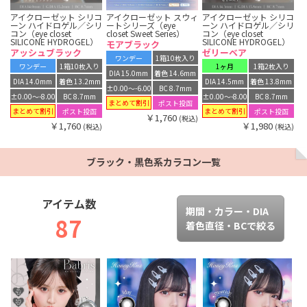
アイクローゼット シリコ
アイクローゼット スウィ
アイクローゼット シリコ
ーン ハイドロゲル／シリ
ートシリーズ（eye
ーン ハイドロゲル／シリ
コン（eye closet
closet Sweet Series）
コン（eye closet
SILICONE HYDROGEL）
SILICONE HYDROGEL）
モアブラック
アッシュブラック
ゼリーベア
ワンデー
1箱10枚入り
ワンデー
1箱10枚入り
1ヶ月
1箱2枚入り
DIA 15.0mm
着色 14.6mm
DIA 14.0mm
着色 13.2mm
DIA 14.5mm
着色 13.8mm
±0.00〜-6.00
BC 8.7mm
±0.00〜-8.00
BC 8.7mm
±0.00〜-8.00
BC 8.7mm
まとめて割引
ポスト投函
まとめて割引
まとめて割引
ポスト投函
ポスト投函
￥1,760
(税込)
￥1,760
￥1,980
(税込)
(税込)
ブラック・黒色系カラコン一覧
アイテム数
期間・カラー・DIA
87
着色直径・BCで絞る