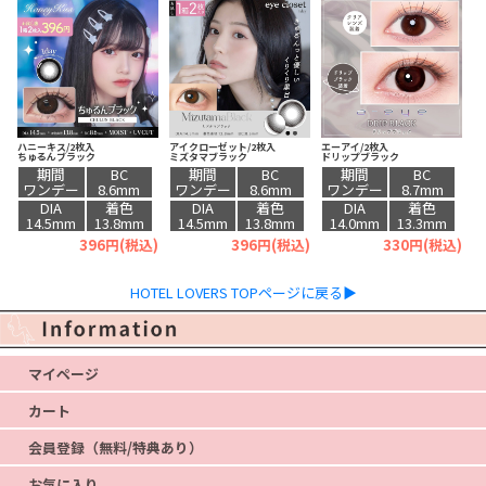
ハニーキス/2枚入
アイクローゼット/2枚入
エーアイ/2枚入
ちゅるんブラック
ミズタマブラック
ドリップブラック
期間
BC
期間
BC
期間
BC
ワンデー
8.6mm
ワンデー
8.6mm
ワンデー
8.7mm
DIA
着色
DIA
着色
DIA
着色
14.5mm
13.8mm
14.5mm
13.8mm
14.0mm
13.3mm
396円(税込)
396円(税込)
330円(税込)
HOTEL LOVERS TOPページに戻る▶
マイページ
カート
会員登録（無料/特典あり）
お気に入り