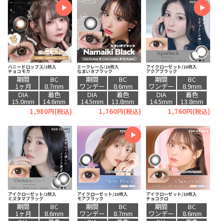
ハニードロップス/2枚入
ミークレール/10枚入
アイクローゼット/10枚入
チョコモカ
なまいきブラック
アクアブラック
期間
BC
期間
BC
期間
BC
1ヶ月
8.7mm
ワンデー
8.6mm
ワンデー
8.9mm
DIA
着色
DIA
着色
DIA
着色
15.0mm
14.6mm
14.5mm
13.8mm
14.5mm
13.8mm
1,980円(税込)
1,760円(税込)
1,760円(税込)
アイクローゼット/2枚入
アイクローゼット/10枚入
アイクローゼット/10枚入
ミズタマブラック
モアブラック
チョコクロ
期間
BC
期間
BC
期間
BC
1ヶ月
8.6mm
ワンデー
8.7mm
ワンデー
8.6mm