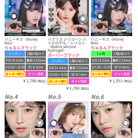
ハニーキス（Honey
バブリス シリコーン ハ
ハニーキス（Honey
Kiss）
イドロゲル／シリコン
Kiss）
（Babris silicone
ちゅるんブラック
ちゅるんブラック
hydrogel）
ワンデー
1箱10枚入り
1ヶ月
1箱2枚入り
ダーリーブラック
DIA 14.5mm
着色 13.8mm
DIA 14.5mm
着色 13.8mm
ワンデー
1箱10枚入り
±0.00〜-8.00
BC 8.6mm
±0.00〜-8.00
BC 8.6mm
DIA 14.5mm
着色 13.8mm
まとめて割引
まとめて割引
ポスト投函
ポスト投函
±0.00〜-8.00
BC 8.7mm
￥1,760
￥1,551
(税込)
(税込)
まとめて割引
ポスト投函
￥1,760
(税込)
No.4
No.5
No.6