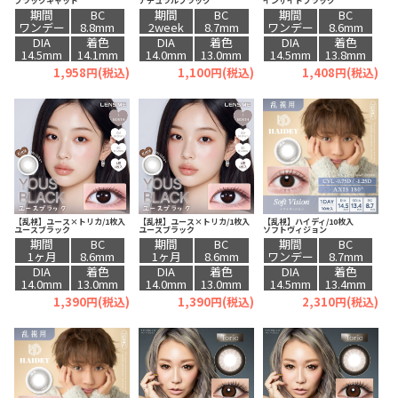
ブラックキャット
ナチュラルブラック
インサイドブラック
期間
BC
期間
BC
期間
BC
ワンデー
8.8mm
2week
8.7mm
ワンデー
8.6mm
DIA
着色
DIA
着色
DIA
着色
14.5mm
14.1mm
14.0mm
13.0mm
14.5mm
13.8mm
1,958円(税込)
1,100円(税込)
1,408円(税込)
【乱視】ユース×トリカ/1枚入
【乱視】ユース×トリカ/1枚入
【乱視】ハイディ/10枚入
ユースブラック
ユースブラック
ソフトヴィジョン
期間
BC
期間
BC
期間
BC
1ヶ月
8.6mm
1ヶ月
8.6mm
ワンデー
8.7mm
DIA
着色
DIA
着色
DIA
着色
14.0mm
13.0mm
14.0mm
13.0mm
14.5mm
13.4mm
1,390円(税込)
1,390円(税込)
2,310円(税込)