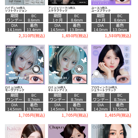
ハイディ/10枚入
アンジェリーク/2枚入
ユース/2枚入
ソフトヴィジョン
ステラブラック
ユースブラック
期間
BC
期間
BC
期間
BC
ワンデー
8.6mm
1ヶ月
8.6mm
1ヶ月
8.6mm
DIA
着色
DIA
着色
DIA
着色
14.1mm
13.4mm
14.5mm
13.8mm
14.0mm
13.0mm
2,310円(税込)
1,650円(税込)
1,580円(税込)
ロミュ/10枚入
ロミュ/10枚入
プロウィンク/10枚入
モーヴブラック
キトゥンアイス
ジェラートブラック
期間
BC
期間
BC
期間
BC
ワンデー
8.7mm
ワンデー
8.7mm
ワンデー
8.7mm
DIA
着色
DIA
着色
DIA
着色
14.5mm
13.7mm
14.5mm
13.7mm
14.2mm
13.5mm
1,705円(税込)
1,705円(税込)
1,485円(税込)