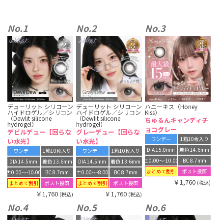
No.1
No.2
No.3
デューリット シリコーン
デューリット シリコーン
ハニーキス（Honey
ハイドロゲル／シリコン
ハイドロゲル／シリコン
Kiss）
（Dewlit silicone
（Dewlit silicone
ちゅるんキャンディチ
hydrogel）
hydrogel）
ョコグレー
デビルデュー【回らな
グレーデュー【回らな
ワンデー
1箱10枚入り
い水光】
い水光】
DIA 15.0mm
着色 14.6mm
ワンデー
1箱10枚入り
ワンデー
1箱10枚入り
±0.00〜-10.00
BC 8.7mm
DIA 14.5mm
着色 13.6mm
DIA 14.5mm
着色 13.6mm
まとめて割引
ポスト投函
±0.00〜-10.00
BC 8.7mm
±0.00〜-8.00
BC 8.7mm
￥1,760
(税込)
まとめて割引
まとめて割引
ポスト投函
ポスト投函
￥1,760
￥1,760
(税込)
(税込)
No.4
No.5
No.6