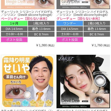
デューリット シリコーン ハイドロゲル
デューリット シリコーン ハイドロゲル
／シリコン（Dewlit silicone hydrogel）
／シリコン（Dewlit silicone hydrogel）
ベージュデュー【回らない水光】
グレーデュー【回らない水光】
1ヶ月
1箱2枚入り
ワンデー
1箱10枚入り
DIA 14.5mm
着色 13.6mm
DIA 14.5mm
着色 13.6mm
BC 8.7mm
BC 8.7mm
±0.00〜-8.00
±0.00〜-8.00
ポスト投函
ポスト投函
￥1,980
￥1,760
(税込)
(税込)
おちゃめ シリコーン ハイドロゲル／シ
デューリット シリコーン ハイドロゲル