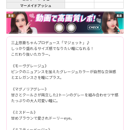
マーメイドアッシュ
三上悠亜ちゃんプロデュース「マジェット」♪
しっかり盛れるサイズ感でなりたい瞳になれる！
こだわり抜いたカラー。
《モーヴグレージュ》
ピンクのニュアンスを加えたグレージュカラーが自然な立体感
とエレガンスさを瞳にプラス。
《マグノリアグレー》
甘さとクールさが両立した2トーンのグレーを組み合わせツヤ感
たっぷりの大人可愛い瞳に。
《ミスドール》
甘めブラウンで愛されドーリーeye。
《ミスティーベージュ》