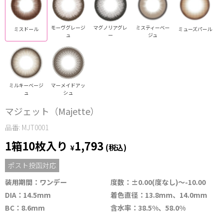
モーヴグレージ
マグノリアグレ
ミスティーベー
ミスドール
ミューズパール
ュ
ー
ジュ
ミルキーベージ
マーメイドアッ
ュ
シュ
マジェット（Majette）
品番: MJT0001
1箱10枚入り
1,793
¥
(税込)
ポスト投函対応
装用期間：ワンデー
度数：±0.00(度なし)～-10.00
DIA：14.5mm
着色直径：13.8mm、14.0mm
BC：8.6mm
含水率：38.5%、58.0%