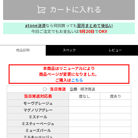
カートに入れる
atone決済
なら何回買っても
翌月まとめて後払い
今日ご注文でもお支払いは
9月20日
で
OK!!
商品説明
スペック
レビュー
本商品はリニューアルにより
商品ページが変更になりました。
ご購入は
こちら
当日発送
○…
空欄…順次発送
当日発送対応表
度なし
度あり
モーヴグレージュ
マグノリアグレー
ミスドール
ミスティーベージュ
ミューズパール
ミルキーベージュ