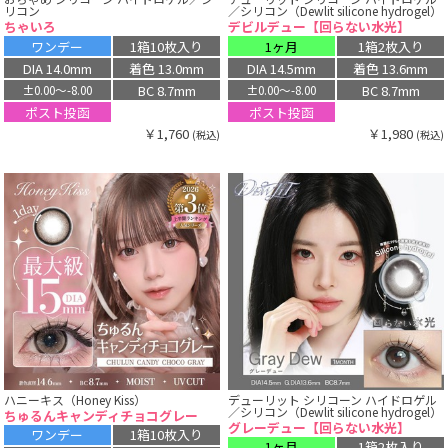
リコン
／シリコン（Dewlit silicone hydrogel）
ちゃいろ
デビルデュー【回らない水光】
ワンデー
1箱10枚入り
1ヶ月
1箱2枚入り
DIA 14.0mm
着色 13.0mm
DIA 14.5mm
着色 13.6mm
BC 8.7mm
BC 8.7mm
±0.00〜-8.00
±0.00〜-8.00
ポスト投函
ポスト投函
￥1,760
￥1,980
(税込)
(税込)
ハニーキス（Honey Kiss）
デューリット シリコーン ハイドロゲル
／シリコン（Dewlit silicone hydrogel）
ちゅるんキャンディチョコグレー
グレーデュー【回らない水光】
ワンデー
1箱10枚入り
1ヶ月
1箱2枚入り