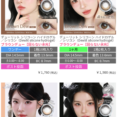
デューリット シリコーン ハイドロゲル
デューリット シリコーン ハイドロゲル
／シリコン（Dewlit silicone hydrogel）
／シリコン（Dewlit silicone hydrogel）
ブラウンデュー【回らない水光】
ブラウンデュー【回らない水光】
ワンデー
1箱10枚入り
1ヶ月
1箱2枚入り
DIA 14.5mm
着色 13.6mm
DIA 14.5mm
着色 13.6mm
BC 8.7mm
BC 8.7mm
±0.00〜-8.00
±0.00〜-8.00
ポスト投函
ポスト投函
￥1,760
￥1,980
(税込)
(税込)