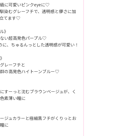
級に可愛いピンクeyeに♡
馴染むグレーフチで、透明感と儚さに加
立てます♡
ル》
ない超高発色パープル♡
のに、ちゅるんっとした透明感が可愛い！
》
グレーフチと
群の高発色ハイトーンブルー♡
にすーっと沈むブラウンベージュが、く
色素薄い瞳に
ージュカラーと極細黒フチがくりっとお
瞳に