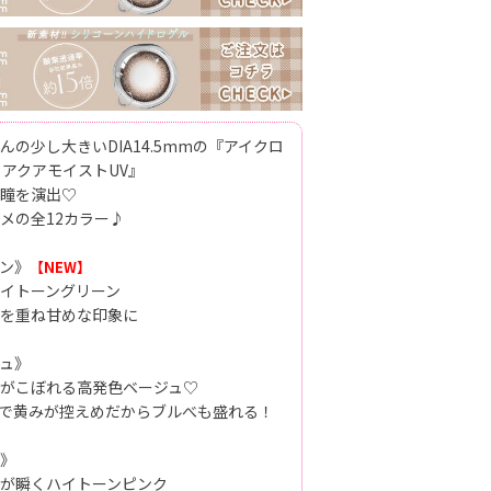
の少し大きいDIA14.5mmの『アイクロ
 アクアモイストUV』
瞳を演出♡
メの全12カラー♪
ン》
【NEW】
イトーングリーン
を重ね甘めな印象に
ュ》
がこぼれる高発色ベージュ♡
で黄みが控えめだからブルべも盛れる！
》
が瞬くハイトーンピンク