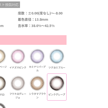
スト投函対応
度数：±0.00(度なし)～-8.00
着色直径：13.8mm
mm
含水率：38.0%～42.5%
ベージ
カミナリパープ
イナズマピンク
ツクヨミブルー
ル
フワトログレー
シラタマブラウ
マロ
ピンクグレープ
ジュ
ン