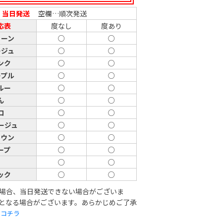
…
当日発送
空欄…順次発送
応表
度なし
度あり
リーン
○
○
ージュ
○
○
ンク
○
○
ープル
○
○
ルー
○
○
ん
○
○
ロ
○
○
ージュ
○
○
ラウン
○
○
ープ
○
○
ー
○
○
ック
○
○
場合、当日発送できない場合がございま
となる場合がございます。あらかじめご了承
は
コチラ