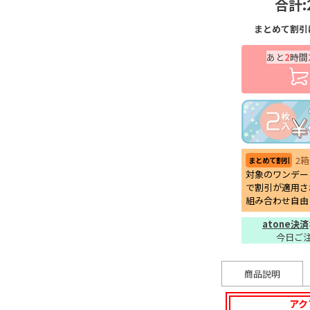
合計:
まとめて割引
あと
2
時間
2
まとめて割引
対象のワンデー
で割引が適用さ
組み合わせ自由
atone決済
今日ご
商品説明
アク