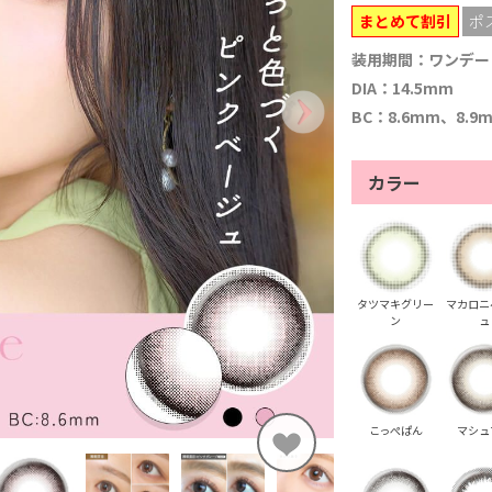
まとめて割引
ポ
装用期間：ワンデー
DIA：14.5mm
BC：8.6mm、8.9
カラー
タツマキグリー
マカロニ
ン
ュ
こっぺぱん
マシュ