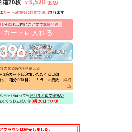
3,520
2箱20枚
￥
（税込）
は
カート追加後に自動で適用
されます。
21
分
30
秒以内にご注文で
本日発送！
カートに入れる
箱分のお値段で3箱買える！
を3箱カートに追加いただくと自動
れ、1箱分が無料に！カラー×度数
詳細
へ
なら何回買っても
翌月まとめて後払い
注文でもお支払いは
9月20日
で
OK!!
アブラウンは終売しました。