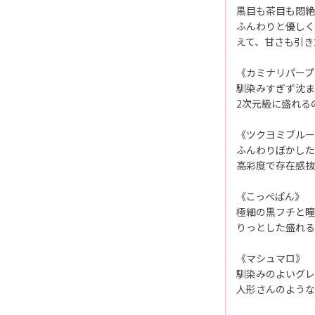
黒目も茶目も悶絶
ふんわりと優しく
えて、甘さも引き
《カミナリパープ
馴染みすぎず沈ま
2次元級に盛れる
《ツクヨミブルー
ふんわりぼかした
高彩度で存在感抜
《こっぺぱん》
極細の黒フチと瞳
りっとした盛れる
《マシュマロ》
馴染みのよいグレ
人形さんのような