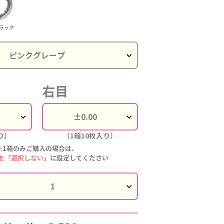
パウダー
パウダー
パウダー
パウダー
パウダー
アクア
ラック
右目
り）
（1箱10枚入り）
※1箱のみご購入の場合は、
を「選択しない」
に設定してください