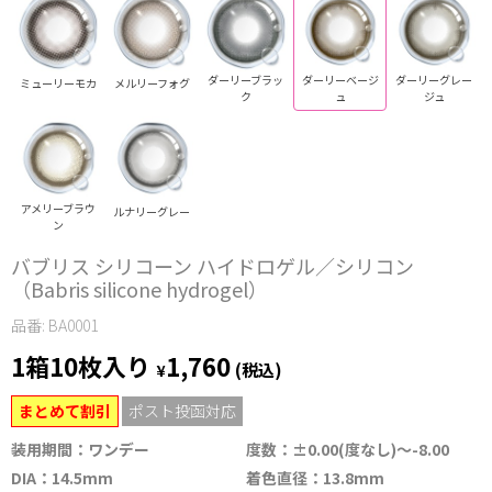
ダーリーブラッ
ダーリーベージ
ダーリーグレー
ミューリーモカ
メルリーフォグ
ク
ュ
ジュ
アメリーブラウ
ルナリーグレー
ン
バブリス シリコーン ハイドロゲル／シリコン
（Babris silicone hydrogel）
品番: BA0001
1箱10枚入り
1,760
¥
(税込)
まとめて割引
ポスト投函対応
装用期間：ワンデー
度数：±0.00(度なし)～-8.00
DIA：14.5mm
着色直径：13.8mm