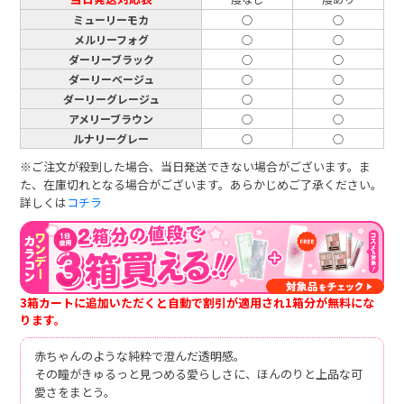
ミューリーモカ
○
○
メルリーフォグ
○
○
ダーリーブラック
○
○
ダーリーベージュ
○
○
ダーリーグレージュ
○
○
アメリーブラウン
○
○
ルナリーグレー
○
○
※ご注文が殺到した場合、当日発送できない場合がございます。ま
た、在庫切れとなる場合がございます。あらかじめご了承ください。
詳しくは
コチラ
3箱カートに追加いただくと自動で割引が適用され1箱分が無料にな
ります。
赤ちゃんのような純粋で澄んだ透明感。
その瞳がきゅるっと見つめる愛らしさに、ほんのりと上品な可
愛さをまとう。