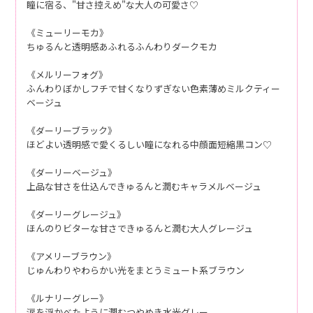
瞳に宿る、"甘さ控えめ"な大人の可愛さ♡
《ミューリーモカ》
ちゅるんと透明感あふれるふんわりダークモカ
《メルリーフォグ》
ふんわりぼかしフチで甘くなりずぎない色素薄めミルクティー
ベージュ
《ダーリーブラック》
ほどよい透明感で愛くるしい瞳になれる中顔面短縮黒コン♡
《ダーリーベージュ》
上品な甘さを仕込んできゅるんと潤むキャラメルベージュ
《ダーリーグレージュ》
ほんのりビターな甘さできゅるんと潤む大人グレージュ
《アメリーブラウン》
じゅんわりやわらかい光をまとうミュート系ブラウン
《ルナリーグレー》
涙を浮かべたように潤むつやめき水光グレー