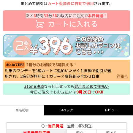
まとめて割引は
カート追加後に自動で適用
されます。
あと
8
時間
33
分
37
秒以内にご注文で
本日発送！
カートに入れる
2箱分のお値段で3箱買える！
まとめて割引
対象のワンデーを3箱カートに追加いただくと自動で割引が適
用され、1箱分が無料に！カラー×度数組み合わせ自由
詳細へ
atone決済
なら何回買っても
翌月まとめて後払い
今日ご注文でもお支払いは
9月20日
で
OK!!
商品説明
スペック
レビュー
当日発送
○…
空欄…順次発送
当日発送対応表
度なし
度あり