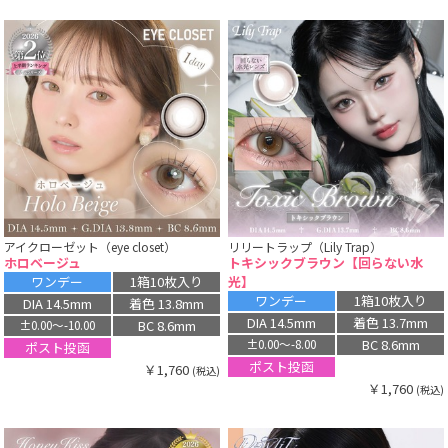
アイクローゼット（eye closet）
リリートラップ（Lily Trap）
ホロベージュ
トキシックブラウン【回らない水
光】
ワンデー
1箱10枚入り
ワンデー
1箱10枚入り
DIA 14.5mm
着色 13.8mm
DIA 14.5mm
着色 13.7mm
BC 8.6mm
±0.00〜-10.00
BC 8.6mm
±0.00〜-8.00
ポスト投函
ポスト投函
￥1,760
(税込)
￥1,760
(税込)