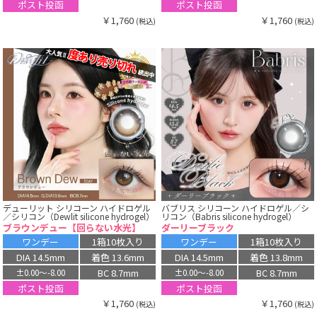
ポスト投函
ポスト投函
￥1,760
￥1,760
(税込)
(税込)
デューリット シリコーン ハイドロゲル
バブリス シリコーン ハイドロゲル／シ
／シリコン（Dewlit silicone hydrogel）
リコン（Babris silicone hydrogel）
ブラウンデュー【回らない水光】
ダーリーブラック
ワンデー
1箱10枚入り
ワンデー
1箱10枚入り
DIA 14.5mm
着色 13.6mm
DIA 14.5mm
着色 13.8mm
BC 8.7mm
BC 8.7mm
±0.00〜-8.00
±0.00〜-8.00
ポスト投函
ポスト投函
￥1,760
￥1,760
(税込)
(税込)