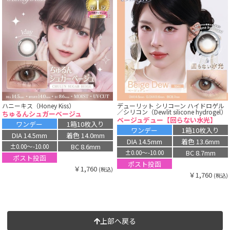
ハニーキス（Honey Kiss）
デューリット シリコーン ハイドロゲル
／シリコン（Dewlit silicone hydrogel）
ちゅるんシュガーベージュ
ベージュデュー【回らない水光】
ワンデー
1箱10枚入り
ワンデー
1箱10枚入り
DIA 14.5mm
着色 14.0mm
DIA 14.5mm
着色 13.6mm
BC 8.6mm
±0.00〜-10.00
BC 8.7mm
±0.00〜-10.00
ポスト投函
ポスト投函
￥1,760
(税込)
￥1,760
(税込)
上部へ戻る