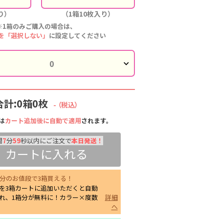
り）
（1箱10枚入り）
※1箱のみご購入の場合は、
を「選択しない」
に設定してください
合計:0箱0枚
-
（税込）
は
カート追加後に自動で適用
されます。
間
7
分
58
秒以内にご注文で
本日発送！
カートに入れる
箱分のお値段で3箱買える！
を3箱カートに追加いただくと自動
れ、1箱分が無料に！カラー×度数
詳細
へ