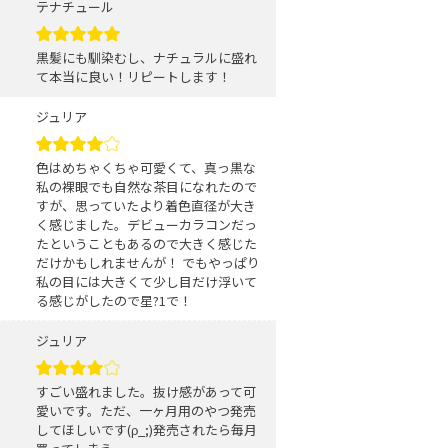
テナチュール
黒髪にも馴染むし、ナチュラルに盛れ
て本当に良い！リピートします！
ジュリア
色はめちゃくちゃ可愛くて、真っ黒な
私の裸眼でも自然な茶目になれたので
すが、思っていたより着色直径が大き
く感じました。デビューカラコンだっ
たということもあるので大きく感じた
だけかもしれませんが！ でもやっぱり
私の目には大きくて少し目だけ浮いて
る感じがしたので星?1で！
ジュリア
すごい盛れました。抜け感があって可
愛いです。ただ、一ヶ月用のやつ発売
してほしいです(ρ_;)発売されたら毎月