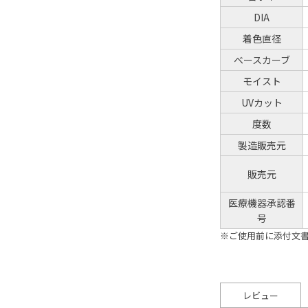
DIA
着色直径
ベースカーブ
モイスト
UVカット
度数
製造販売元
販売元
医療機器承認番
号
※ご使用前に添付文
レビュー