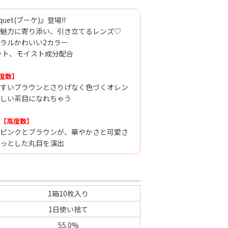
uet(ブーケ)』登場!!
魅力に寄り添い、引き立てるレンズ♡
ラルかわいい2カラー
ット、モイスト成分配合
度数】
すいブラウンとさりげなく色づくオレン
しい茶目になれちゃう
【高度数】
ピンクとブラウンが、華やかさと可愛さ
っとした丸目を演出
1箱10枚入り
1日使い捨て
55.0%