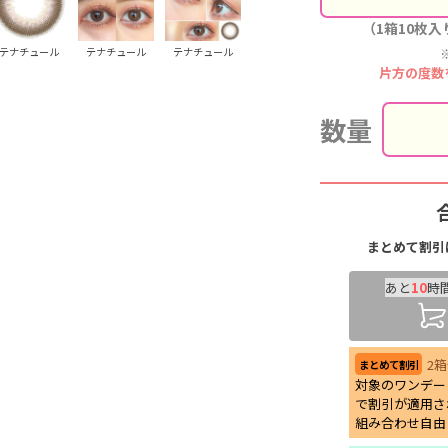
（1箱10枚入
テナチュール
テナチュール
テナチュール
片方の度数
数量
まとめて割引
あと
10
時
2
まとめて割引
対象のワンデー
で割引が適用さ
組み合わせ自由