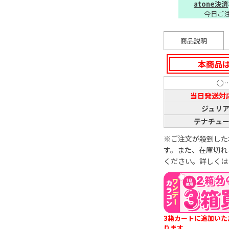
atone決済
今日ご
商品説明
本商品
○
当日発送対
ジュリ
テナチュ
※ご注文が殺到した
す。また、在庫切れ
ください。詳しくは
3箱カートに追加いた
ります。