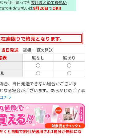
なら何回買っても
翌月まとめて後払い
注文でもお支払いは
9月20日
で
OK!!
は在庫限りで終売となります。
…
当日発送
空欄…順次発送
応表
度なし
度あり
ア
○
○
ール
○
○
場合、当日発送できない場合がございま
となる場合がございます。あらかじめご了承
コチラ
だくと自動で割引が適用され1箱分が無料にな