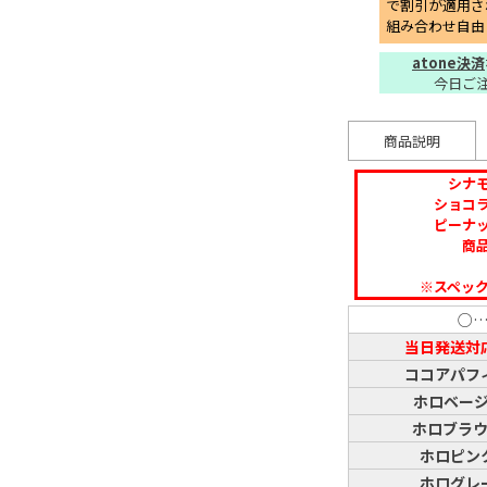
で割引が適用さ
組み合わせ自由
atone決済
今日ご
商品説明
シナ
ショコ
ピーナ
商
※スペッ
○
当日発送対
ココアパフ
ホロベー
ホロブラ
ホロピン
ホログレ