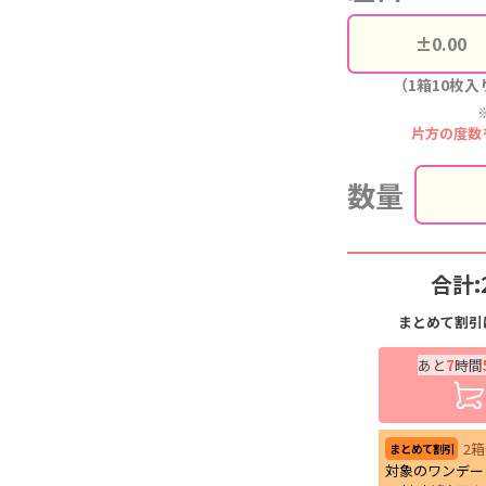
（1箱10枚入
片方の度数
数量
合計:
まとめて割引
あと
7
時間
2
まとめて割引
対象のワンデー