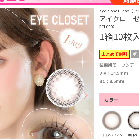
eye closet 1d
アイクローゼット
ECL0002
1箱10枚
まとめて割引
ポ
装用期間：ワンデー
DIA：14.5mm
BC：8.6mm
カラー
ココアパフィン
ホロベ