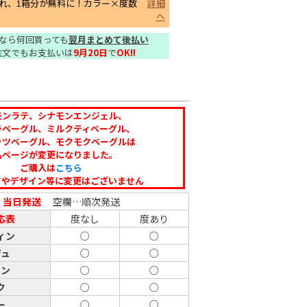
れ、1箱分が無料に！カラー×度数
詳細
へ
なら何回買っても
翌月まとめて後払い
注文でもお支払いは
9月20日
で
OK!!
モンラテ、シナモンエンジェル、
ラベーグル、ミルクティベーグル、
ッツベーグル、モクモクベーグルは
品ページが変更になりました。
ご購入は
こちら
クやデザイン等に変更はございません
…
当日発送
空欄…順次発送
応表
度なし
度あり
ィン
○
○
ジュ
○
○
ウン
○
○
ク
○
○
ー
○
○