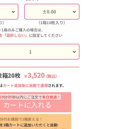
り）
（1箱10枚入り）
※1箱のみご購入の場合は、
を「選択しない」
に設定してください
3,520
2箱20枚
￥
（税込）
は
カート追加後に自動で適用
されます。
59
分
04
秒以内にご注文で
本日発送！
カートに入れる
箱分のお値段で3箱買える！
を3箱カートに追加いただくと自動