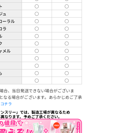
ト
○
○
ジュ
○
○
コーラル
○
○
コラ
○
○
ル
○
○
ク
○
○
ャメル
○
○
め
○
○
○
○
も
○
○
○
○
場合、当日発送できない場合がございま
となる場合がございます。あらかじめご了承
は
コチラ
マンスリー」では、製造工場が異なるため
部異なります。予めご了承ください。