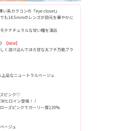
い系カラコンの『eye closet』
でも14.5mmのレンズが目元を華やかに
モテナチュラルな甘い瞳を演出
》
【NEW】
しく溶け込んでほろ甘な太フチ万能ブラ
る上品なニュートラルベージュ
ズピンク♡
EWヒロイン登場！！
ローズピンクでガーリー度120%
ベージュ