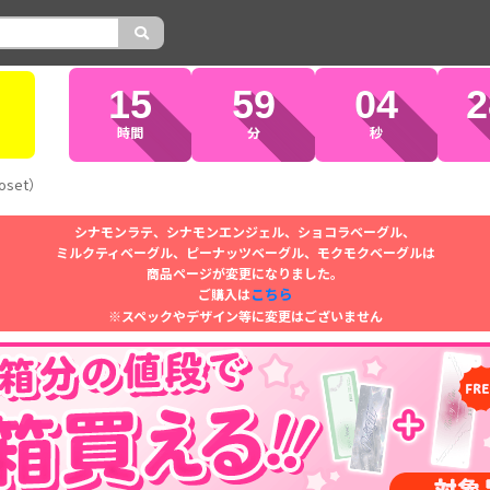
15
59
03
0
時間
分
秒
oset）
シナモンラテ、シナモンエンジェル、ショコラベーグル、
ミルクティベーグル、ピーナッツベーグル、モクモクベーグルは
商品ページが変更になりました。
こちら
ご購入は
※スペックやデザイン等に変更はございません