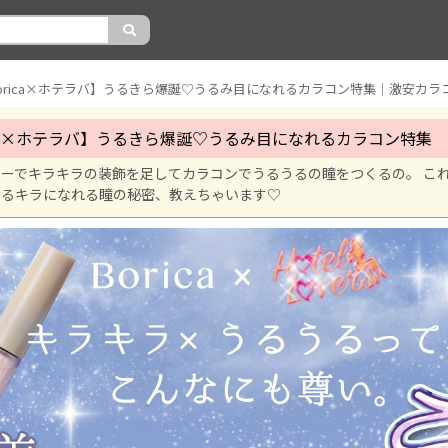
orica×ホテラバ】うるきら爆誕♡うるみ目になれるカラコン特集｜激安カラ
ica×ホテラバ】うるきら爆誕♡うるみ目になれるカラコン特集
ーでキラキラの装飾を足してカラコンでうるうるの瞳をつくるの。 こ
うるキラになれる瞳の秘密、教えちゃいます♡