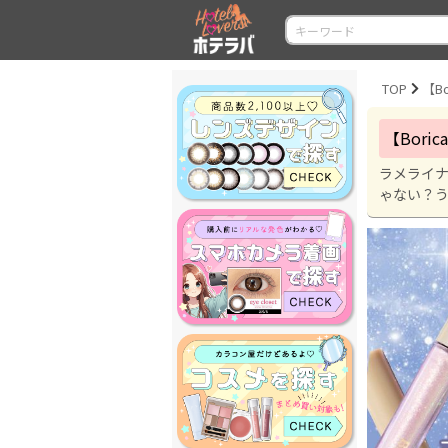
TOP
【B
【Bor
ラメライナ
ゃない？