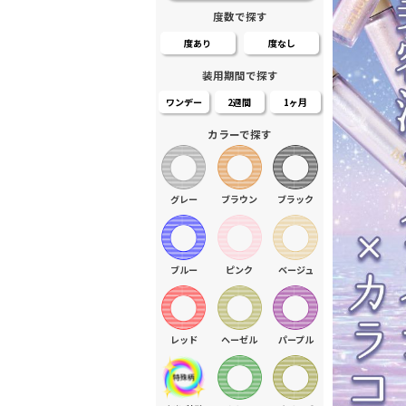
度数で探す
度あり
度なし
装用期間で探す
ワンデー
2週間
1ヶ月
カラーで探す
グレー
ブラウン
ブラック
ブルー
ピンク
ベージュ
レッド
ヘーゼル
パープル