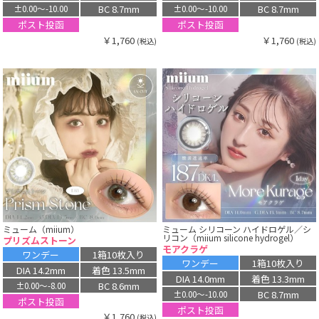
BC 8.7mm
BC 8.7mm
±0.00〜-10.00
±0.00〜-10.00
ポスト投函
ポスト投函
￥1,760
￥1,760
(税込)
(税込)
ミューム（miium）
ミューム シリコーン ハイドロゲル／シ
リコン（miium silicone hydrogel）
プリズムストーン
モアクラゲ
ワンデー
1箱10枚入り
ワンデー
1箱10枚入り
DIA 14.2mm
着色 13.5mm
DIA 14.0mm
着色 13.3mm
BC 8.6mm
±0.00〜-8.00
BC 8.7mm
±0.00〜-10.00
ポスト投函
ポスト投函
￥1,760
(税込)