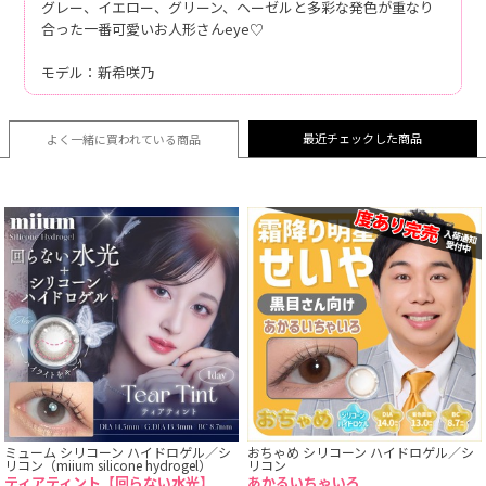
グレー、イエロー、グリーン、ヘーゼルと多彩な発色が重なり
合った一番可愛いお人形さんeye♡
モデル：新希咲乃
最近チェックした商品
よく一緒に買われている
商品
ミューム シリコーン ハイドロゲル／シ
おちゃめ シリコーン ハイドロゲル／シ
リコン（miium silicone hydrogel）
リコン
ティアティント【回らない水光】
あかるいちゃいろ