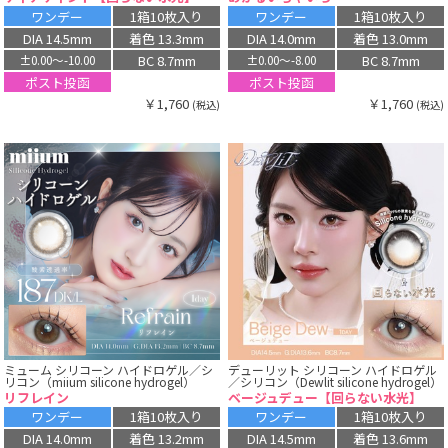
ワンデー
1箱10枚入り
ワンデー
1箱10枚入り
DIA 14.5mm
着色 13.3mm
DIA 14.0mm
着色 13.0mm
BC 8.7mm
BC 8.7mm
±0.00〜-10.00
±0.00〜-8.00
ポスト投函
ポスト投函
￥1,760
￥1,760
(税込)
(税込)
ミューム シリコーン ハイドロゲル／シ
デューリット シリコーン ハイドロゲル
リコン（miium silicone hydrogel）
／シリコン（Dewlit silicone hydrogel）
リフレイン
ベージュデュー【回らない水光】
ワンデー
1箱10枚入り
ワンデー
1箱10枚入り
DIA 14.0mm
着色 13.2mm
DIA 14.5mm
着色 13.6mm