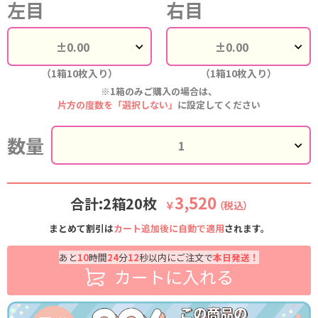
左目
右目
（1箱10枚入り）
（1箱10枚入り）
※1箱のみご購入の場合は、
片方の度数を「選択しない」
に設定してください
数量
3,520
合計:2箱20枚
￥
（税込）
まとめて割引は
カート追加後に自動で適用
されます。
あと
10
時間
24
分
11
秒以内にご注文で
本日発送！
カートに入れる