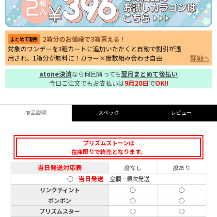
2箱分のお値段で3箱買える！
まとめて割引
対象のワンデーを3箱カートに追加いただくと自動で割引が適
用され、1箱分が無料に！カラー×度数組み合わせ自由
詳細へ
atone決済
なら何回買っても
翌月まとめて後払い
今日ご注文でもお支払いは
9月20日
で
OK!!
商品説明
スペック
レビュー
プリズムストーンは
在庫限りで終売となります。
当日発送対応表
度なし
度あり
当日発送
○…
空欄…順次発送
リンクティント
○
○
ボンボン
○
○
プリズムスター
○
○