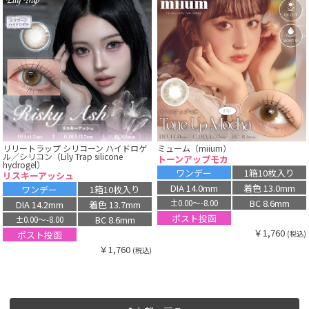
リリートラップ シリコーン ハイドロゲ
ミューム（miium）
ル／シリコン（Lily Trap silicone
トーンアップモカ
hydrogel）
ワンデー
1箱10枚入り
リスキーアッシュ
DIA 14.0mm
着色 13.0mm
ワンデー
1箱10枚入り
BC 8.6mm
±0.00〜-8.00
DIA 14.2mm
着色 13.7mm
ポスト投函
BC 8.6mm
±0.00〜-8.00
￥1,760
ポスト投函
(税込)
￥1,760
(税込)