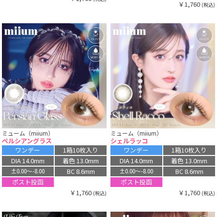
￥1,760
(税込)
ミューム（miium）
ミューム（miium）
ペルシアングラス
シェルラッコ
ワンデー
1箱10枚入り
ワンデー
1箱10枚入り
DIA 14.0mm
着色 13.0mm
DIA 14.0mm
着色 13.0mm
BC 8.6mm
BC 8.6mm
±0.00〜-8.00
±0.00〜-8.00
ポスト投函
ポスト投函
￥1,760
￥1,760
(税込)
(税込)