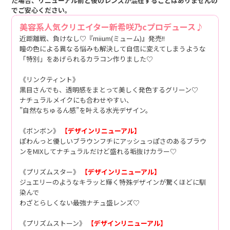
た場合、リニューアル前と後のレンズが混在することはありませんの
でご安心ください。
美容系人気クリエイター新希咲乃cプロデュース♪
近距離戦、負けなし♡『miium(ミューム)』発売!!
瞳の色による異なる悩みも解決して自信に変えてしまうような
「特別」をあげられるカラコン作りました♡
《リンクティント》
黒目さんでも、透明感をまとって美しく発色するグリーン♡
ナチュラルメイクにも合わせやすい、
”自然なちゅるん感”を叶える水光デザイン。
《ボンボン》
【デザインリニューアル】
ぽわんっと優しいブラウンフチにアッシュっぽさのあるブラウ
ンをMIXしてナチュラルだけど盛れる垢抜けカラー♡
《プリズムスター》
【デザインリニューアル】
ジュエリーのようなキラッと輝く特殊デザインが驚くほどに馴
染んで
わざとらしくない最強ナチュ盛レンズ♡
《プリズムストーン》
【デザインリニューアル】