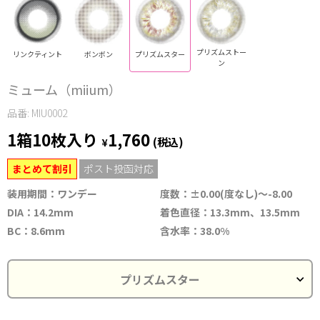
プリズムストー
リンクティント
ボンボン
プリズムスター
ン
ミューム（miium）
品番: MIU0002
1箱10枚入り
1,760
¥
(税込)
まとめて割引
ポスト投函対応
装用期間：ワンデー
度数：±0.00(度なし)～-8.00
DIA：14.2mm
着色直径：13.3mm、13.5mm
BC：8.6mm
含水率：38.0%