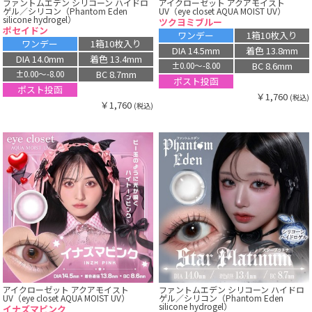
ファントムエデン シリコーン ハイドロ
アイクローゼット アクアモイスト
ゲル／シリコン（Phantom Eden
UV（eye closet AQUA MOIST UV）
silicone hydrogel）
ツクヨミブルー
ポセイドン
ワンデー
1箱10枚入り
ワンデー
1箱10枚入り
DIA 14.5mm
着色 13.8mm
DIA 14.0mm
着色 13.4mm
BC 8.6mm
±0.00〜-8.00
BC 8.7mm
±0.00〜-8.00
ポスト投函
ポスト投函
￥1,760
(税込)
￥1,760
(税込)
アイクローゼット アクアモイスト
ファントムエデン シリコーン ハイドロ
UV（eye closet AQUA MOIST UV）
ゲル／シリコン（Phantom Eden
silicone hydrogel）
イナズマピンク