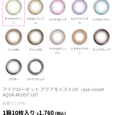
タツマキグリー
マカロニベージ
カミナリパープ
イナズマピンク
ツクヨミブルー
ン
ュ
ル
フワトログレー
シラタマブラウ
こっぺぱん
マシュマロ
ピンクグレープ
ジュ
ン
パウダー
アクアブラック
アイクローゼット アクアモイストUV（eye closet
AQUA MOIST UV）
品番: ECL0006
1箱10枚入り
1,760
¥
(税込)