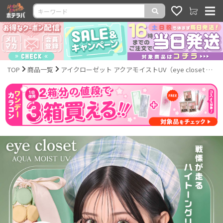
TOP
商品一覧
アイクローゼット アクアモイストUV（eye closet AQUA MOIST UV）