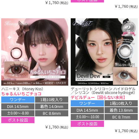
￥1,760
(税込)
￥1,760
(税込)
ハニーキス（Honey Kiss）
デューリット シリコーン ハイドロゲル
／シリコン（Dewlit silicone hydrogel）
ちゅるんいちごチョコ
デビルデュー【回らない水光】
ワンデー
1箱10枚入り
ワンデー
1箱10枚入り
DIA 14.5mm
着色 14.0mm
DIA 14.5mm
着色 13.6mm
BC 8.6mm
±0.00〜-8.00
BC 8.7mm
±0.00〜-10.00
ポスト投函
ポスト投函
￥1,760
(税込)
￥1,760
(税込)