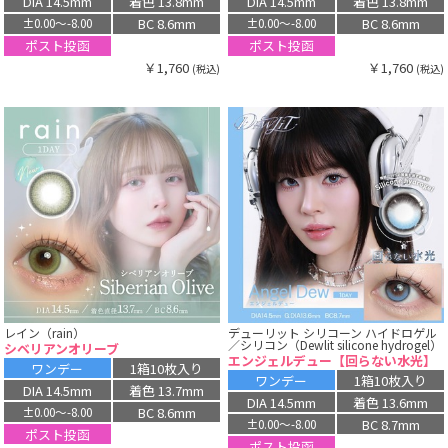
DIA 14.5mm
着色 13.8mm
DIA 14.5mm
着色 13.8mm
BC 8.6mm
BC 8.6mm
±0.00〜-8.00
±0.00〜-8.00
ポスト投函
ポスト投函
￥1,760
￥1,760
(税込)
(税込)
レイン（rain）
デューリット シリコーン ハイドロゲル
／シリコン（Dewlit silicone hydrogel）
シベリアンオリーブ
エンジェルデュー【回らない水光】
ワンデー
1箱10枚入り
ワンデー
1箱10枚入り
DIA 14.5mm
着色 13.7mm
DIA 14.5mm
着色 13.6mm
BC 8.6mm
±0.00〜-8.00
BC 8.7mm
±0.00〜-8.00
ポスト投函
ポスト投函