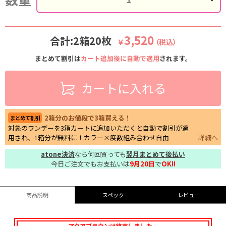
3,520
合計:2箱20枚
￥
（税込）
まとめて割引は
カート追加後に自動で適用
されます。
カートに入れる
2箱分のお値段で3箱買える！
まとめて割引
対象のワンデーを3箱カートに追加いただくと自動で割引が適
用され、1箱分が無料に！カラー×度数組み合わせ自由
詳細へ
atone決済
なら何回買っても
翌月まとめて後払い
今日ご注文でもお支払いは
9月20日
で
OK!!
商品説明
スペック
レビュー
アクアブラウンは終売しました。