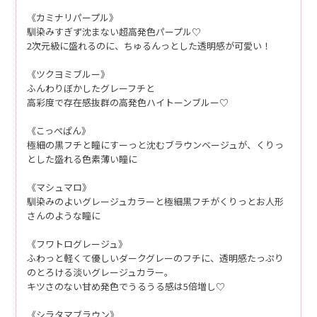
《カミナリパープル》
馴染みすぎず沈まない超高発色パープル♡
2次元級に盛れるのに、ちゅるんっとした透明感が可愛い！
《ツクヨミブルー》
ふんわりぼかしたグレーフチと
高彩度で存在感抜群の高発色ハイトーンブルー♡
《こっぺぱん》
極細の黒フチと瞳にすーっと沈むブラウンベージュが、くりっ
とした盛れる色素薄い瞳に
《マシュマロ》
馴染みのよいグレージュカラーと極細黒フチがくりっとお人形
さんのような瞳に
《フワトログレージュ》
ふわっと軽くて優しいダークグレーのフチに、透明感たっぷり
のとろける淡いグレージュカラー。
キツさのない甘め発色でうるうる感は5倍増し♡
《シラタマブラウン》