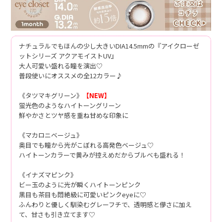
ナチュラルでもほんの少し大きいDIA14.5mmの『アイクローゼ
ットシリーズ アクアモイストUV』
大人可愛い盛れる瞳を演出♡
普段使いにオススメの全12カラー♪
《タツマキグリーン》
【NEW】
蛍光色のようなハイトーングリーン
鮮やかさとツヤ感を重ね甘めな印象に
《マカロニベージュ》
奥目でも瞳から光がこぼれる高発色ベージュ♡
ハイトーンカラーで黄みが控えめだからブルべも盛れる！
《イナズマピンク》
ビー玉のように光が瞬くハイトーンピンク
黒目も茶目も悶絶級に可愛いピンクeyeに♡
ふんわりと優しく馴染むグレーフチで、透明感と儚さに加え
て、甘さも引き立てます♡