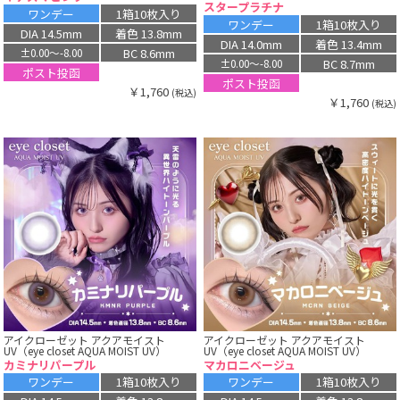
スタープラチナ
ワンデー
1箱10枚入り
ワンデー
1箱10枚入り
DIA 14.5mm
着色 13.8mm
DIA 14.0mm
着色 13.4mm
BC 8.6mm
±0.00〜-8.00
BC 8.7mm
±0.00〜-8.00
ポスト投函
ポスト投函
￥1,760
(税込)
￥1,760
(税込)
アイクローゼット アクアモイスト
アイクローゼット アクアモイスト
UV（eye closet AQUA MOIST UV）
UV（eye closet AQUA MOIST UV）
カミナリパープル
マカロニベージュ
ワンデー
1箱10枚入り
ワンデー
1箱10枚入り