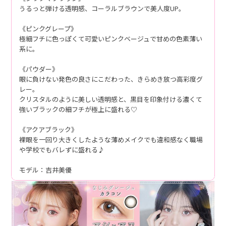
うるっと弾ける透明感、コーラルブラウンで美人度UP。
《ピンクグレープ》
極細フチに色っぽくて可愛いピンクベージュで甘めの色素薄い
系に。
《パウダー》
眼に負けない発色の良さにこだわった、きらめき放つ高彩度グ
レー。
クリスタルのように美しい透明感と、黒目を印象付ける濃くて
強いブラックの細フチが極上に盛れる♡
《アクアブラック》
裸眼を一回り大きくしたような薄めメイクでも違和感なく職場
や学校でもバレずに盛れる♪
モデル：吉井美優