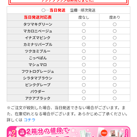
当日発送
○…
空欄…順次発送
当日発送対応表
度なし
度あり
タツマキグリーン
○
○
マカロニベージュ
○
○
イナズマピンク
○
○
カミナリパープル
○
○
ツクヨミブルー
○
○
こっぺぱん
○
○
マシュマロ
○
○
フワトログレージュ
○
○
シラタマブラウン
○
○
ピンクグレープ
○
○
パウダー
○
○
アクアブラック
○
○
※ご注文が殺到した場合、当日発送できない場合がございます。ま
た、在庫切れとなる場合がございます。あらかじめご了承ください。
詳しくは
コチラ