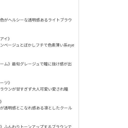
色がヘルシーな透明感あるライトブラウ
アイ》
ンベージュとぼかしフチで色素薄い系eye
ーム》最旬グレージュで瞳に抜け感が出
ーツ》
ラウンが甘すぎず大人可愛い愛され瞳
》
が透明感とこなれ感ある凛としたクール
》ふんわりトーンアップするブラウンで