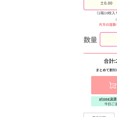
（1箱10枚入
片方の度数
数量
合計:
まとめて割引
atone決済
今日ご