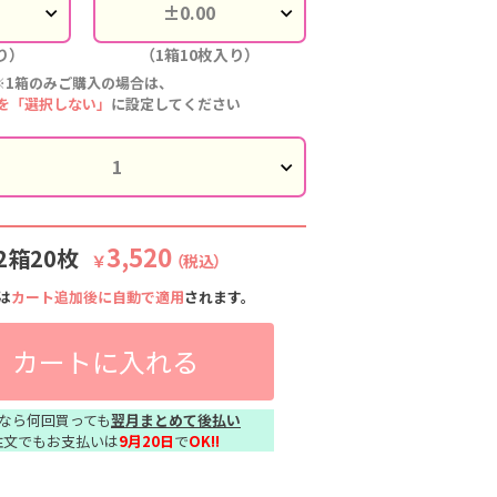
り）
（1箱10枚入り）
※1箱のみご購入の場合は、
を「選択しない」
に設定してください
3,520
2箱20枚
￥
（税込）
は
カート追加後に自動で適用
されます。
カートに入れる
なら何回買っても
翌月まとめて後払い
注文でもお支払いは
9月20日
で
OK!!