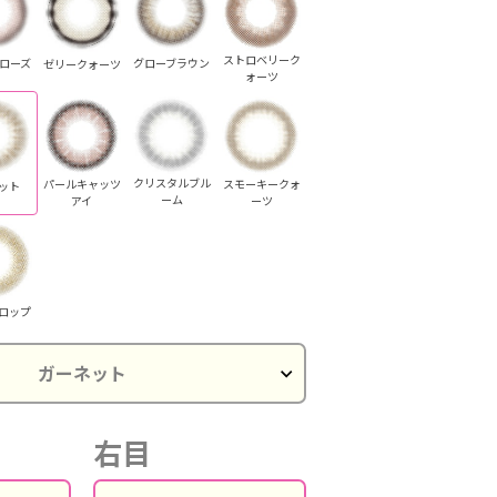
ストロベリーク
ローズ
グローブラウン
ゼリークォーツ
ォーツ
クリスタルブル
パールキャッツ
スモーキークォ
ット
ーム
アイ
ーツ
ロップ
クリス
ールキャッツ
パールキャッツ
パールキャッツ
クリスタルブル
クリスタルブル
アイ
アイ
アイ
ーム
ーム
右目