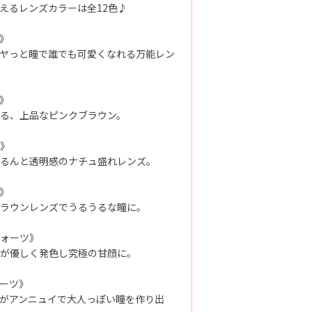
えるレンズカラーは全12色♪
》
ヤっと瞳で誰でも可愛くなれる万能レン
》
る、上品なピンクブラウン。
》
るんと透明感のナチュ盛れレンズ。
》
ラウンレンズでうるうるな瞳に。
ォーツ》
が優しく発色し究極の甘顔に。
ーツ》
がアンニュイで大人っぽい瞳を作り出