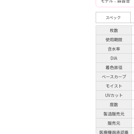
モデル：森香澄
スペック
枚数
使用期限
含水率
DIA
着色直径
ベースカーブ
モイスト
UVカット
度数
製造販売元
販売元
医療機器承認番