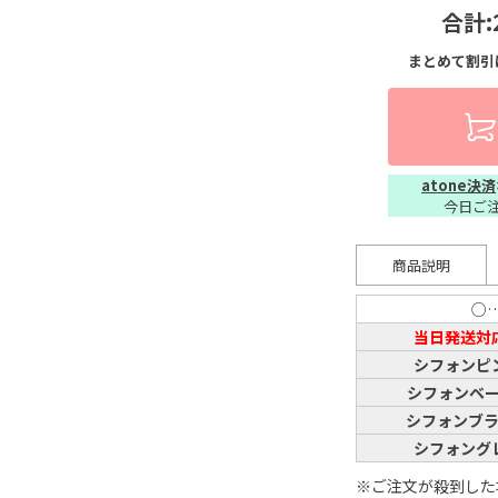
合計:
まとめて割引
atone決済
今日ご
商品説明
○
当日発送対
シフォンピ
シフォンベ
シフォンブ
シフォング
※ご注文が殺到した