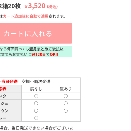
3,520
2箱20枚
￥
（税込）
は
カート追加後に自動で適用
されます。
カートに入れる
なら何回買っても
翌月まとめて後払い
注文でもお支払いは
9月20日
で
OK!!
…
当日発送
空欄…順次発送
応表
度なし
度あり
ンク
○
○
ージュ
○
○
ラウン
○
○
レー
○
場合、当日発送できない場合がございま