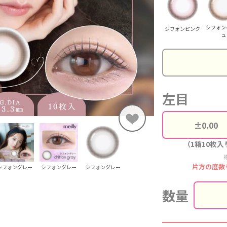
シフォン
シフォンピンク
ュ
左目
（1箱10枚入
片方の度数
シフォングレー
シフォングレー
シフォングレー
数量