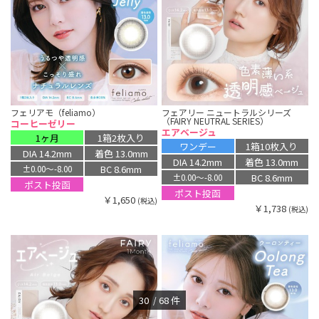
フェリアモ（feliamo）
フェアリー ニュートラルシリーズ
（FAIRY NEUTRAL SERIES）
コーヒーゼリー
エアベージュ
1ヶ月
1箱2枚入り
ワンデー
1箱10枚入り
DIA 14.2mm
着色 13.0mm
DIA 14.2mm
着色 13.0mm
BC 8.6mm
±0.00〜-8.00
BC 8.6mm
±0.00〜-8.00
ポスト投函
ポスト投函
￥1,650
(税込)
￥1,738
(税込)
30
68
件