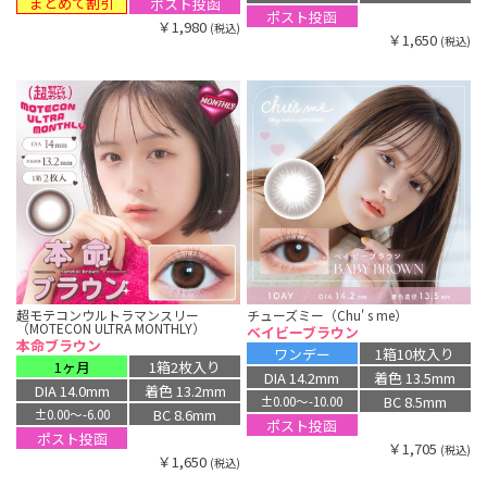
まとめて割引
ポスト投函
ポスト投函
￥1,980
(税込)
￥1,650
(税込)
超モテコンウルトラマンスリー
チューズミー（Chu' s me）
（MOTECON ULTRA MONTHLY）
ベイビーブラウン
本命ブラウン
ワンデー
1箱10枚入り
1ヶ月
1箱2枚入り
DIA 14.2mm
着色 13.5mm
DIA 14.0mm
着色 13.2mm
BC 8.5mm
±0.00〜-10.00
BC 8.6mm
±0.00〜-6.00
ポスト投函
ポスト投函
￥1,705
(税込)
￥1,650
(税込)