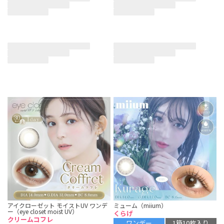
アイクローゼット モイストUV ワンデ
ミューム（miium）
ー（eye closet moist UV）
くらげ
クリームコフレ
ワンデー
1箱10枚入り