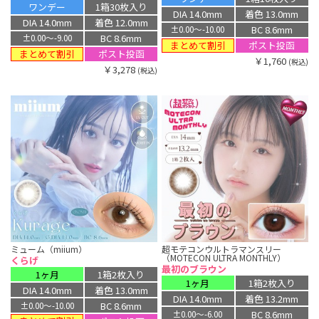
ワンデー
1箱30枚入り
DIA 14.0mm
着色 13.0mm
DIA 14.0mm
着色 12.0mm
BC 8.6mm
±0.00〜-10.00
BC 8.6mm
±0.00〜-9.00
まとめて割引
ポスト投函
まとめて割引
ポスト投函
￥1,760
(税込)
￥3,278
(税込)
ミューム（miium）
超モテコンウルトラマンスリー
（MOTECON ULTRA MONTHLY）
くらげ
最初のブラウン
1ヶ月
1箱2枚入り
1ヶ月
1箱2枚入り
DIA 14.0mm
着色 13.0mm
DIA 14.0mm
着色 13.2mm
BC 8.6mm
±0.00〜-10.00
BC 8.6mm
±0.00〜-6.00