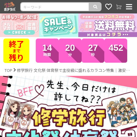
全品
14
20
24
108
ポイント
10倍
時間
分
秒
TOP
修学旅行 文化祭 体育祭で主役級に盛れるカラコン特集｜激安カラコン通販ホテラバ