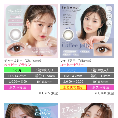
チューズミー（Chu' s me）
フェリアモ（feliamo）
ベイビーブラウン
コーヒーゼリー
1ヶ月
1箱2枚入り
ワンデー
1箱10枚入り
DIA 14.2mm
着色 13.5mm
DIA 14.2mm
着色 13.0mm
BC 8.6mm
BC 8.6mm
±0.00〜-8.00
±0.00〜-10.00
まとめて割引
ポスト投函
ポスト投函
￥1,705
￥1,760
(税込)
(税込)