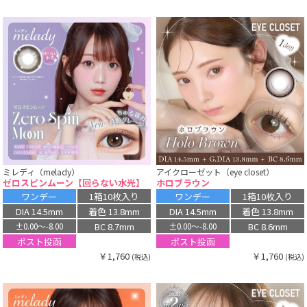
ミレディ（melady）
アイクローゼット（eye closet）
ゼロスピンムーン【回らない水光】
ホロブラウン
ワンデー
1箱10枚入り
ワンデー
1箱10枚入り
DIA 14.5mm
着色 13.8mm
DIA 14.5mm
着色 13.8mm
BC 8.7mm
BC 8.6mm
±0.00〜-8.00
±0.00〜-8.00
ポスト投函
ポスト投函
￥1,760
￥1,760
(税込)
(税込)