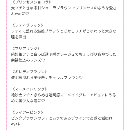
《プリンセスショコラ》
太フチときゅる甘ショコラブラウンでプリンセスのような愛さ
れeyeに♡
《レディブラック》
レディに盛れる魅惑ブラックとぼかしフチがじゅわっと大きな
瞳を演出
《マリアリング》
絶妙細フチと白っぽ透明感グレージュでちょっぴり背伸びした
余裕仕込みレンズ♡
《ミレディブラウン》
透明感溢れる主役級ナチュラルブラウン♡
《マーメイドリング》
絶妙太フチときらめき透明感マーメイドグレーでピュアにうる
めく美少女な瞳に♡
《ライアーピンク》
ピンクブラウンのフチとムラのあるデザインであざと垢抜け
eyeに