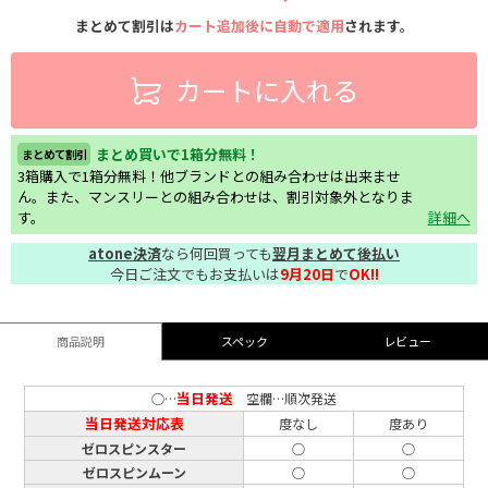
まとめて割引は
カート追加後に自動で適用
されます。
カートに入れる
まとめ買いで1箱分無料！
まとめて割引
3箱購入で1箱分無料！他ブランドとの組み合わせは出来ませ
ん。また、マンスリーとの組み合わせは、割引対象外となりま
す。
詳細へ
atone決済
なら何回買っても
翌月まとめて後払い
今日ご注文でもお支払いは
9月20日
で
OK!!
商品説明
スペック
レビュー
当日発送
○…
空欄…順次発送
当日発送対応表
度なし
度あり
ゼロスピンスター
○
○
ゼロスピンムーン
○
○