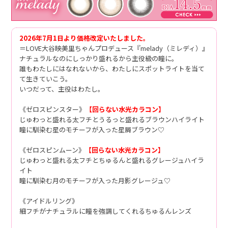
2026年7月1日より価格改定いたしました。
＝LOVE大谷映美里ちゃんプロデュース『melady（ミレディ）』
ナチュラルなのにしっかり盛れるから主役級の瞳に。
誰もわたしにはなれないから、わたしにスポットライトを当て
て生きていこう。
いつだって、主役はわたし。
《ゼロスピンスター》
【回らない水光カラコン】
じゅわっと盛れる太フチとうるっと盛れるブラウンハイライト
瞳に馴染む星のモチーフが入った星屑ブラウン♡
《ゼロスピンムーン》
【回らない水光カラコン】
じゅわっと盛れる太フチとちゅるんと盛れるグレージュハイラ
イト
瞳に馴染む月のモチーフが入った月影グレージュ♡
《アイドルリング》
細フチがナチュラルに瞳を強調してくれるちゅるんレンズ