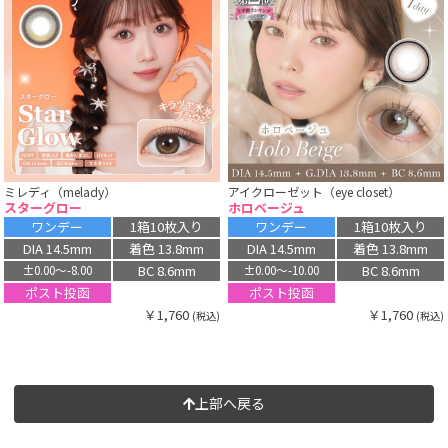
ミレディ（melady）
アイクローゼット（eye closet）
スターグロー
ホロベージュ
ワンデー
1箱10枚入り
ワンデー
1箱10枚入り
DIA 14.5mm
着色 13.8mm
DIA 14.5mm
着色 13.8mm
BC 8.6mm
BC 8.6mm
±0.00〜-8.00
±0.00〜-10.00
ポスト投函
ポスト投函
￥1,760
￥1,760
(税込)
(税込)
上部へ戻る