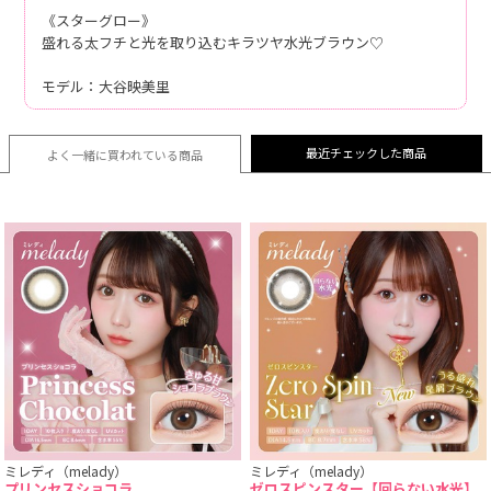
《スターグロー》
盛れる太フチと光を取り込むキラツヤ水光ブラウン♡
モデル：大谷映美里
最近チェックした商品
よく一緒に買われている
商品
ミレディ（melady）
ミレディ（melady）
プリンセスショコラ
ゼロスピンスター【回らない水光】