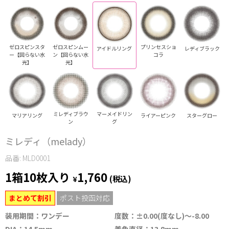
ゼロスピンスタ
ゼロスピンムー
プリンセスショ
アイドルリング
レディブラック
ー【回らない水
ン【回らない水
コラ
光】
光】
ミレディブラウ
マーメイドリン
マリアリング
ライアーピンク
スターグロー
ン
グ
ミレディ（melady）
品番: MLD0001
1箱10枚入り
1,760
¥
(税込)
まとめて割引
ポスト投函対応
装用期間：ワンデー
度数：±0.00(度なし)～-8.00
DIA：14.5mm
着色直径：13.8mm