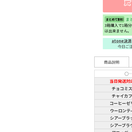
ま
まとめて割引
3箱購入で1箱
は出来ません。
atone決済
今日ご
商品説明
○
当日発送対
チョコミ
チャイカ
コーヒーゼ
ウーロンテ
シアーブラ
シアーブラ