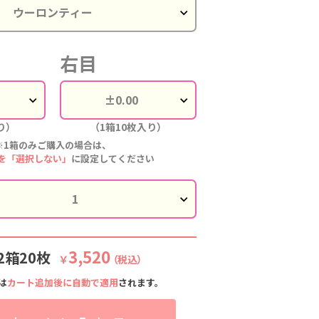
アーブラウン
シアーブラウン
シアーブラウン
シアーブラウン
シアーブラウン
アフ
右目
り）
（1箱10枚入り）
※1箱のみご購入の場合は、
を「選択しない」
に設定してください
3,520
2箱20枚
￥
（税込）
は
カート追加後に自動で適用
されます。