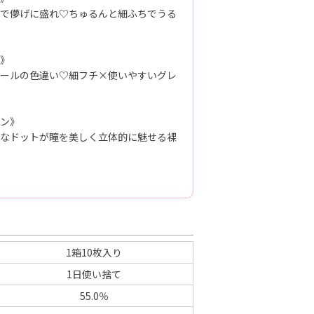
で儚げに盛れ♡ちゅるんと細ふちでうる
》
ールの色違い♡細フチ×使いやすいグレ
ン》
なドットが瞳を美しく立体的に魅せる裸
1箱10枚入り
1日使い捨て
55.0％