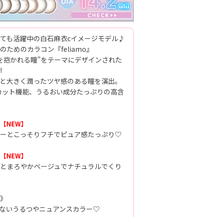
ても活躍中の白石麻衣cイメージモデル♪
ためのカラコン『feliamo』
を抱かれる瞳”をテーマにデザインされた
!
と大きく潤ったツヤ感のある瞳を演出。
カット機能、うるおい成分たっぷりの高含
【NEW】
ーとこっそりフチでピュア感たっぷり♡
【NEW】
とまろやかベージュでナチュラルでくり
》
ないうるつやニュアンスカラー♡