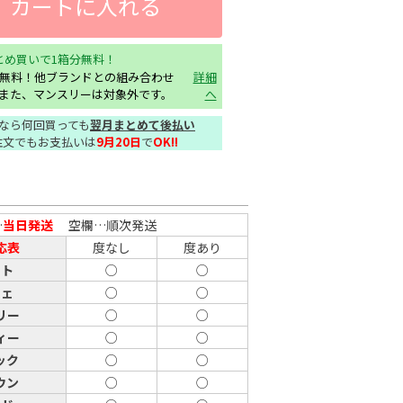
カートに入れる
とめ買いで1箱分無料！
分無料！他ブランドとの組み合わせ
詳細
また、マンスリーは対象外です。
へ
なら何回買っても
翌月まとめて後払い
注文でもお支払いは
9月20日
で
OK!!
…
当日発送
空欄…順次発送
応表
度なし
度あり
スト
○
○
フェ
○
○
リー
○
○
ィー
○
○
ック
○
○
ウン
○
○