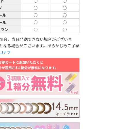
ード
○
○
ノ
○
○
ール
○
○
ール
○
○
ラウン
○
○
場合、当日発送できない場合がございま
となる場合がございます。あらかじめご了承
コチラ
3箱カートに追加いただくと
引が適用され1箱分が無料になります。