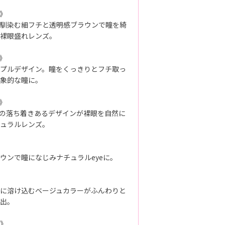
》
馴染む細フチと透明感ブラウンで瞳を綺
裸眼盛れレンズ。
》
プルデザイン。瞳をくっきりとフチ取っ
象的な瞳に。
》
の落ち着きあるデザインが裸眼を自然に
ュラルレンズ。
ウンで瞳になじみナチュラルeyeに。
に溶け込むベージュカラーがふんわりと
出。
》