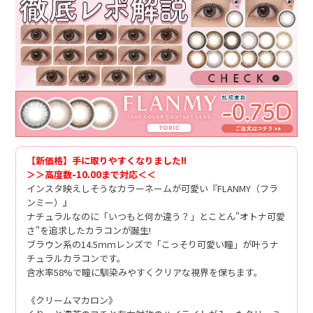
【新価格】手に取りやすくなりました!!
＞＞高度数-10.00まで対応＜＜
インスタ映えしそうなカラーネームが可愛い『FLANMY（フラ
ンミー）』
ナチュラルなのに「いつもと何か違う？」とことん"オトナ可愛
さ"を追求したカラコンが誕生!
ブラウン系の14.5ｍｍレンズで「こっそり可愛い瞳」が叶うナ
チュラルカラコンです。
含水率58%で瞳に馴染みやすくクリアな視界を保ちます。
《クリームマカロン》