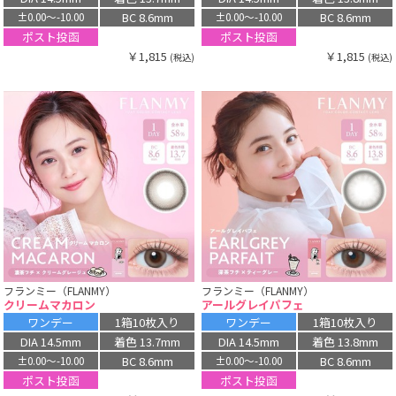
BC 8.6mm
BC 8.6mm
±0.00〜-10.00
±0.00〜-10.00
ポスト投函
ポスト投函
￥1,815
￥1,815
(税込)
(税込)
フランミー（FLANMY）
フランミー（FLANMY）
クリームマカロン
アールグレイパフェ
ワンデー
1箱10枚入り
ワンデー
1箱10枚入り
DIA 14.5mm
着色 13.7mm
DIA 14.5mm
着色 13.8mm
BC 8.6mm
BC 8.6mm
±0.00〜-10.00
±0.00〜-10.00
ポスト投函
ポスト投函