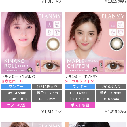
￥1,815
￥1,815
(税込)
(税込)
フランミー（FLANMY）
フランミー（FLANMY）
きなこロール
メープルシフォン
ワンデー
1箱10枚入り
ワンデー
1箱10枚入り
DIA 14.5mm
着色 13.7mm
DIA 14.5mm
着色 13.7mm
BC 8.6mm
BC 8.6mm
±0.00〜-10.00
±0.00〜-10.00
ポスト投函
ポスト投函
￥1,815
￥1,815
(税込)
(税込)