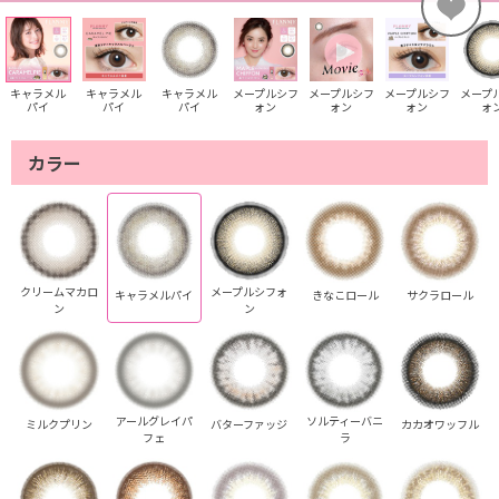
キャラメル
キャラメル
キャラメル
メープルシフ
メープルシフ
メープルシフ
メープ
パイ
パイ
パイ
ォン
ォン
ォン
ォ
カラー
クリームマカロ
メープルシフォ
キャラメルパイ
きなこロール
サクラロール
ン
ン
アールグレイパ
ソルティーバニ
ミルクプリン
バターファッジ
カカオワッフル
フェ
ラ