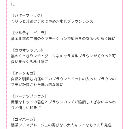
に
《バターファッジ》
くりっと濃茶フチのつやめき水光ブラウンレンズ
《ソルティーバニラ》
黄金比率の二層のグラデーションで奥行きのあるつやめく瞳に
《カカオワッフル》
黒のくっきりフチとダークなキャラメルブラウンがくりっと可
愛いまっくろ風甘顔に
《ダークモカ》
自然と馴染む内径のモカブラウンとドットの入ったブラウンの
フチが計算された魅力的な瞳に
《ドーナツブラウン》
繊細なドットの着色とブラウンのフチが強調しすぎないふんわ
りと優しい印象に
《ゴマバーム》
濃茶フチ×グレージュの媚びない大人キレイなもったり発色