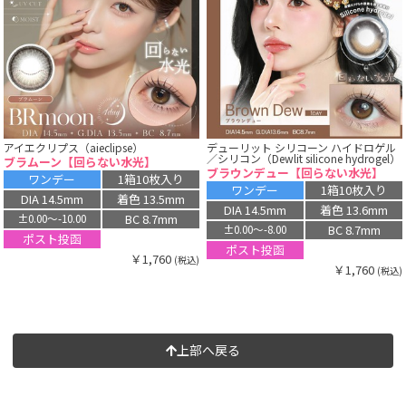
アイエクリプス（aieclipse）
デューリット シリコーン ハイドロゲル
／シリコン（Dewlit silicone hydrogel）
ブラムーン【回らない水光】
ブラウンデュー【回らない水光】
ワンデー
1箱10枚入り
ワンデー
1箱10枚入り
DIA 14.5mm
着色 13.5mm
DIA 14.5mm
着色 13.6mm
BC 8.7mm
±0.00〜-10.00
BC 8.7mm
±0.00〜-8.00
ポスト投函
ポスト投函
￥1,760
(税込)
￥1,760
(税込)
上部へ戻る