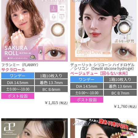
フランミー（FLANMY）
デューリット シリコーン ハイドロゲル
／シリコン（Dewlit silicone hydrogel）
サクラロール
ベージュデュー【回らない水光】
ワンデー
1箱10枚入り
ワンデー
1箱10枚入り
DIA 14.5mm
着色 13.7mm
DIA 14.5mm
着色 13.6mm
BC 8.6mm
±0.00〜-10.00
BC 8.7mm
±0.00〜-10.00
ポスト投函
ポスト投函
￥1,815
(税込)
￥1,760
(税込)