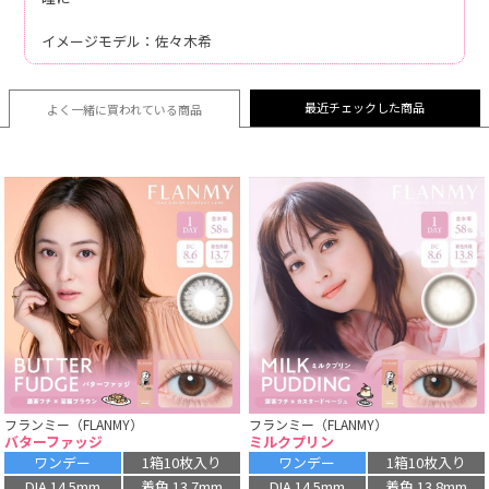
イメージモデル：佐々木希
最近チェックした商品
よく一緒に買われている
商品
フランミー（FLANMY）
フランミー（FLANMY）
バターファッジ
ミルクプリン
ワンデー
1箱10枚入り
ワンデー
1箱10枚入り
DIA 14.5mm
着色 13.7mm
DIA 14.5mm
着色 13.8mm