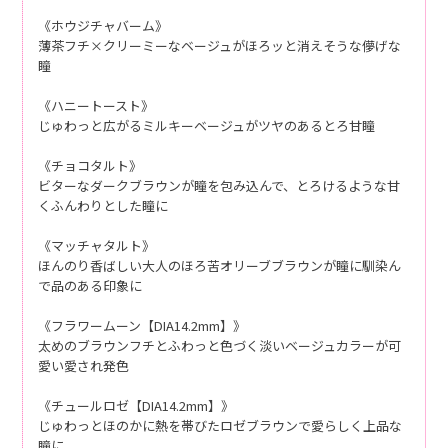
《ホウジチャバーム》
薄茶フチ×クリーミーなベージュがほろッと消えそうな儚げな
瞳
《ハニートースト》
じゅわっと広がるミルキーベージュがツヤのあるとろ甘瞳
《チョコタルト》
ビターなダークブラウンが瞳を包み込んで、とろけるような甘
くふんわりとした瞳に
《マッチャタルト》
ほんのり香ばしい大人のほろ苦オリーブブラウンが瞳に馴染ん
で品のある印象に
《フラワームーン【DIA14.2mm】》
太めのブラウンフチとふわっと色づく淡いベージュカラーが可
愛い愛され発色
《チュールロゼ【DIA14.2mm】》
じゅわっとほのかに熱を帯びたロゼブラウンで愛らしく上品な
瞳に