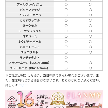
アールグレイパフェ
○
○
バターファッジ
○
○
ソルティーバニラ
○
○
カカオワッフル
○
○
ダークモカ
○
○
ドーナツブラウン
○
○
ゴマバーム
○
○
ホウジチャバーム
○
○
ハニートースト
○
○
チョコタルト
○
○
マッチャタルト
○
フラワームーン【DIA14.2mm】
○
○
チュールロゼ【DIA14.2mm】
○
○
※ご注文が殺到した場合、当日発送できない場合がございます。ま
た、在庫切れとなる場合がございます。あらかじめご了承ください。
詳しくは
コチラ