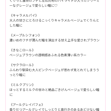
くりっと濃茶のフチと左右対称のハイライトが入ったクリーミ
ーなグレージュで愛らしい瞳に♡
《キャラメルパイ》
大人の甘さにとろけるこっくりキャラメルベージュでくりんと
した瞳に
《メープルシフォン》
濃いめのフチが潤んだ瞳を演出する甘え上手な愛されブラウン
《きなこロール》
ベージュブラウンの透明感あふれる色素薄い系カラー
《サクラロール》
ふんわり馴染む大人ピンクベージュが思わず見とれてしまうう
っとり瞳に
《ミルクプリン》
ほっとするミルクの甘みと絶品ごきげんベージュで愛らしい瞳
に
《アールグレイパフェ》
香りだつアールグレイでしっとりと奥行きのあるあどけない瞳