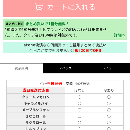
カートに入れる
まとめ買いで1箱分無料！
まとめて割引
3箱購入で1箱分無料！他ブランドとの組み合わせは出来ませ
ん。また、クリア及び乱視用は対象外です。
詳細へ
atone決済
なら何回買っても
翌月まとめて後払い
今日ご注文でもお支払いは
9月20日
で
OK!!
商品説明
スペック
レビュー
当日発送
○…
空欄…順次発送
当日発送対応表
度なし
度あり
クリームマカロン
○
○
キャラメルパイ
○
○
メープルシフォン
○
○
きなこロール
○
○
サクラロール
○
○
ミルクプリン
○
○