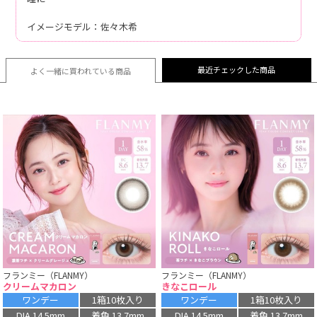
イメージモデル：佐々木希
最近チェックした商品
よく一緒に買われている
商品
フランミー（FLANMY）
フランミー（FLANMY）
クリームマカロン
きなこロール
ワンデー
1箱10枚入り
ワンデー
1箱10枚入り
DIA 14.5mm
着色 13.7mm
DIA 14.5mm
着色 13.7mm