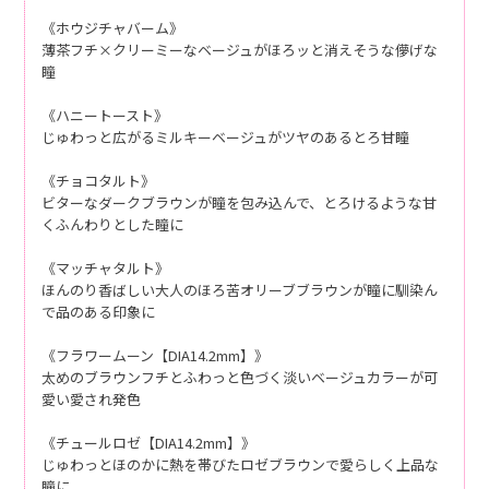
《ホウジチャバーム》
薄茶フチ×クリーミーなベージュがほろッと消えそうな儚げな
瞳
《ハニートースト》
じゅわっと広がるミルキーベージュがツヤのあるとろ甘瞳
《チョコタルト》
ビターなダークブラウンが瞳を包み込んで、とろけるような甘
くふんわりとした瞳に
《マッチャタルト》
ほんのり香ばしい大人のほろ苦オリーブブラウンが瞳に馴染ん
で品のある印象に
《フラワームーン【DIA14.2mm】》
太めのブラウンフチとふわっと色づく淡いベージュカラーが可
愛い愛され発色
《チュールロゼ【DIA14.2mm】》
じゅわっとほのかに熱を帯びたロゼブラウンで愛らしく上品な
瞳に