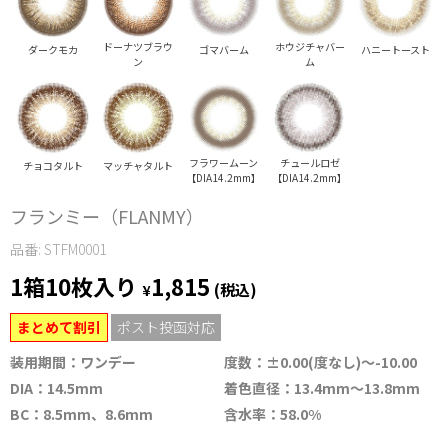
ドーナツブラウ
ホウジチャバー
ダークモカ
ゴマバーム
ハニートースト
ン
ム
フラワームーン
チュールロゼ
チョコタルト
マッチャタルト
【DIA14.2mm】
【DIA14.2mm】
フランミー（FLANMY）
品番: STFM0001
1箱10枚入り
1,815
¥
(税込)
まとめて割引
ポスト投函対応
装用期間：ワンデー
度数：±0.00(度なし)～-10.00
DIA：14.5mm
着色直径：13.4mm～13.8mm
BC：8.5mm、8.6mm
含水率：58.0%