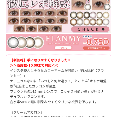
【新価格】手に取りやすくなりました!!
＞＞高度数-10.00まで対応＜＜
インスタ映えしそうなカラーネームが可愛い『FLANMY（フラ
ンミー）』
ナチュラルなのに「いつもと何か違う？」とことん"オトナ可愛
さ"を追求したカラコンが誕生!
ブラウン系の14.5ｍｍレンズで「こっそり可愛い瞳」が叶うナ
チュラルカラコンです。
含水率58%で瞳に馴染みやすくクリアな視界を保ちます。
《クリームマカロン》