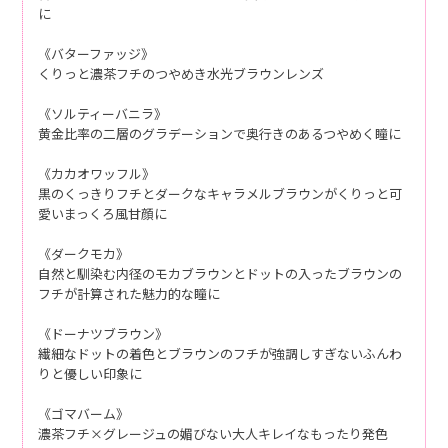
に
《バターファッジ》
くりっと濃茶フチのつやめき水光ブラウンレンズ
《ソルティーバニラ》
黄金比率の二層のグラデーションで奥行きのあるつやめく瞳に
《カカオワッフル》
黒のくっきりフチとダークなキャラメルブラウンがくりっと可
愛いまっくろ風甘顔に
《ダークモカ》
自然と馴染む内径のモカブラウンとドットの入ったブラウンの
フチが計算された魅力的な瞳に
《ドーナツブラウン》
繊細なドットの着色とブラウンのフチが強調しすぎないふんわ
りと優しい印象に
《ゴマバーム》
濃茶フチ×グレージュの媚びない大人キレイなもったり発色