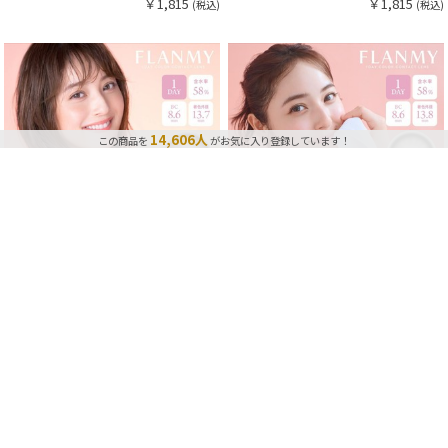
￥1,815
￥1,815
(税込)
(税込)
9,585点
最近、この商品は
購入されました！
14,606人
この商品を
がお気に入り登録しています！
フランミー（FLANMY）
フランミー（FLANMY）
キャラメルパイ
アールグレイパフェ
ワンデー
1箱10枚入り
ワンデー
1箱10枚入り
DIA 14.5mm
着色 13.7mm
DIA 14.5mm
着色 13.8mm
BC 8.6mm
BC 8.6mm
±0.00〜-10.00
±0.00〜-10.00
ポスト投函
ポスト投函
￥1,815
￥1,815
(税込)
(税込)