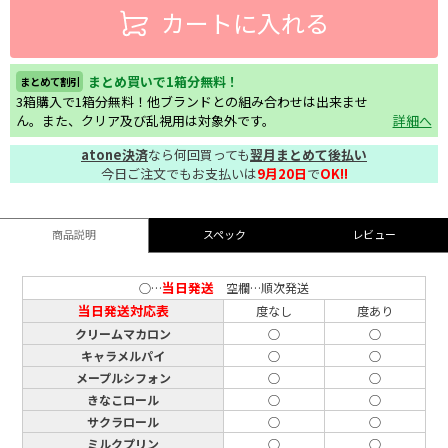
カートに入れる
まとめ買いで1箱分無料！
まとめて割引
3箱購入で1箱分無料！他ブランドとの組み合わせは出来ませ
ん。また、クリア及び乱視用は対象外です。
詳細へ
atone決済
なら何回買っても
翌月まとめて後払い
今日ご注文でもお支払いは
9月20日
で
OK!!
商品説明
スペック
レビュー
当日発送
○…
空欄…順次発送
当日発送対応表
度なし
度あり
クリームマカロン
○
○
キャラメルパイ
○
○
メープルシフォン
○
○
きなこロール
○
○
サクラロール
○
○
ミルクプリン
○
○