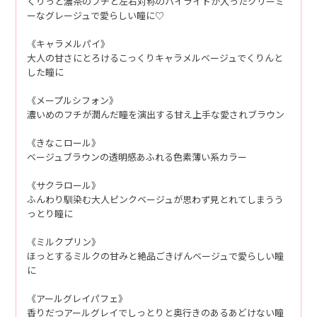
くりっと濃茶のフチと左右対称のハイライトが入ったクリーミ
ーなグレージュで愛らしい瞳に♡
《キャラメルパイ》
大人の甘さにとろけるこっくりキャラメルベージュでくりんと
した瞳に
《メープルシフォン》
濃いめのフチが潤んだ瞳を演出する甘え上手な愛されブラウン
《きなこロール》
ベージュブラウンの透明感あふれる色素薄い系カラー
《サクラロール》
ふんわり馴染む大人ピンクベージュが思わず見とれてしまうう
っとり瞳に
《ミルクプリン》
ほっとするミルクの甘みと絶品ごきげんベージュで愛らしい瞳
に
《アールグレイパフェ》
香りだつアールグレイでしっとりと奥行きのあるあどけない瞳