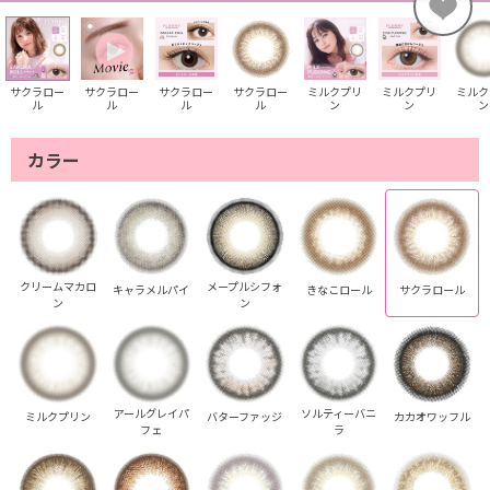
サクラロー
サクラロー
サクラロー
サクラロー
ミルクプリ
ミルクプリ
ミルク
ル
ル
ル
ル
ン
ン
ン
カラー
クリームマカロ
メープルシフォ
キャラメルパイ
きなこロール
サクラロール
ン
ン
アールグレイパ
ソルティーバニ
ミルクプリン
バターファッジ
カカオワッフル
フェ
ラ