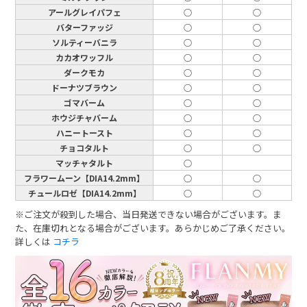
アールグレイパフェ
○
○
バターファッジ
○
○
ソルティーバニラ
○
○
カカオワッフル
○
○
ダークモカ
○
○
ドーナツブラウン
○
○
ゴマバーム
○
○
ホウジチャバーム
○
○
ハニートースト
○
○
チョコタルト
○
○
マッチャタルト
○
フラワームーン【DIA14.2mm】
○
○
チュールロゼ【DIA14.2mm】
○
○
※ご注文が殺到した場合、当日発送できない場合がございます。ま
た、在庫切れとなる場合がございます。あらかじめご了承ください。
詳しくは
コチラ