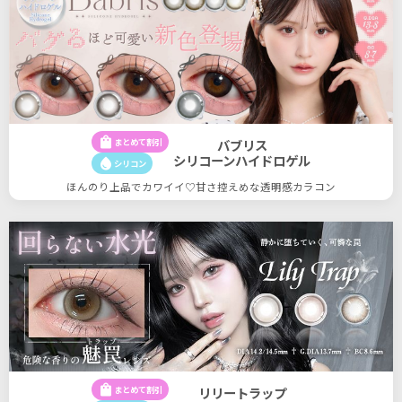
shopping_bag
まとめて割引
バブリス
シリコーンハイドロゲル
water_drop
シリコン
ほんのり上品でカワイイ♡甘さ控えめな透明感カラコン
shopping_bag
まとめて割引
リリートラップ