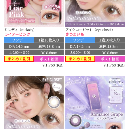
ミレディ（melady）
アイクローゼット（eye closet）
ライアーピンク
さつまいも
ワンデー
1箱10枚入り
ワンデー
1箱10枚入り
DIA 14.5mm
着色 13.8mm
DIA 14.5mm
着色 13.8mm
BC 8.6mm
BC 8.6mm
±0.00〜-8.00
±0.00〜-8.00
まとめて割引
まとめて割引
ポスト投函
ポスト投函
￥1,760
￥1,760
(税込)
(税込)