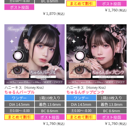
BC 8.6mm
±0.00〜-8.00
まとめて割引
ポスト投函
ポスト投函
￥1,760
(税込)
￥1,870
(税込)
ハニーキス（Honey Kiss）
ハニーキス（Honey Kiss）
ちゅるんパープル
ちゅるんポップピンク
ワンデー
1箱10枚入り
ワンデー
1箱10枚入り
DIA 14.5mm
着色 13.6mm
DIA 14.5mm
着色 13.8mm
BC 8.6mm
BC 8.6mm
±0.00〜-8.00
±0.00〜-8.00
まとめて割引
まとめて割引
ポスト投函
ポスト投函
￥1,760
￥1,760
(税込)
(税込)