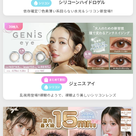
シリコーンハイドロゲル
water_drop
シリコン
依存確定♡色素薄い系回らない水光＆シリコン新登場!!
30枚入
shopping_bag
まとめて割引
ジェニス アイ
water_drop
シリコン
乱視用登場!!裸眼のようで、裸眼より美しいシリコンレンズ