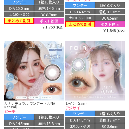
ワンデー
1箱10枚入り
ワンデー
1箱10枚入り
DIA 15.0mm
着色 14.6mm
DIA 14.4mm
着色 13.7mm
BC 8.7mm
±0.00〜-8.00
BC 8.5mm
±0.00〜-10.00
まとめて割引
ポスト投函
まとめて割引
ポスト投函
￥1,760
(税込)
￥1,848
(税込)
ルナナチュラル ワンデー（LUNA
レイン（rain）
Natural）
アジサイ
ピーチ
ワンデー
1箱10枚入り
ワンデー
1箱10枚入り
DIA 14.5mm
着色 13.7mm
DIA 14.5mm
着色 13.8mm
BC 8.6mm
±0.00〜-8.00