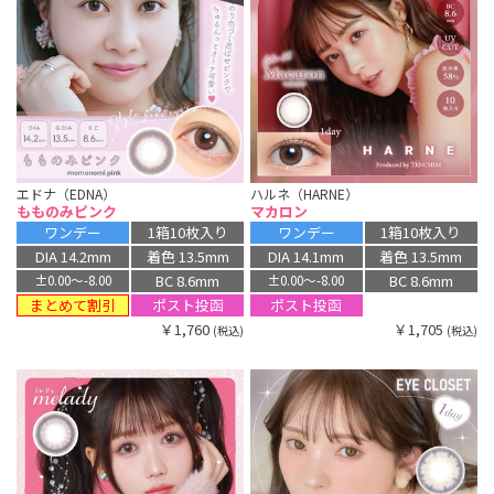
エドナ（EDNA）
ハルネ（HARNE）
もものみピンク
マカロン
ワンデー
1箱10枚入り
ワンデー
1箱10枚入り
DIA 14.2mm
着色 13.5mm
DIA 14.1mm
着色 13.5mm
BC 8.6mm
BC 8.6mm
±0.00〜-8.00
±0.00〜-8.00
まとめて割引
ポスト投函
ポスト投函
￥1,760
￥1,705
(税込)
(税込)