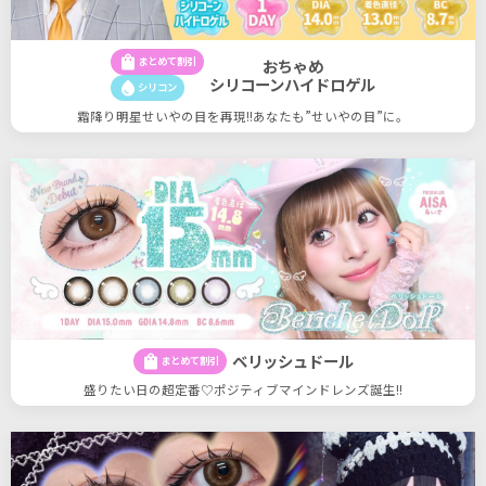
shopping_bag
まとめて割引
おちゃめ
シリコーンハイドロゲル
water_drop
シリコン
霜降り明星せいやの目を再現!!あなたも”せいやの目”に。
ベリッシュドール
shopping_bag
まとめて割引
盛りたい日の超定番♡ポジティブマインドレンズ誕生!!