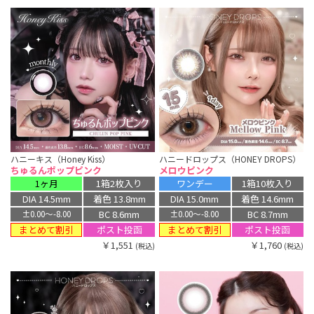
ハニーキス（Honey Kiss）
ハニードロップス（HONEY DROPS）
ちゅるんポップピンク
メロウピンク
1ヶ月
1箱2枚入り
ワンデー
1箱10枚入り
DIA 14.5mm
着色 13.8mm
DIA 15.0mm
着色 14.6mm
BC 8.6mm
BC 8.7mm
±0.00〜-8.00
±0.00〜-8.00
まとめて割引
まとめて割引
ポスト投函
ポスト投函
￥1,551
￥1,760
(税込)
(税込)