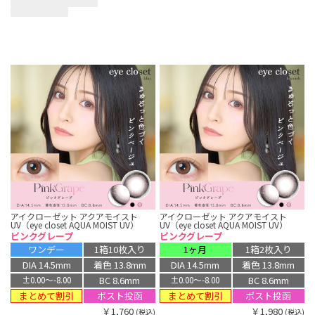
アイクローゼット アクアモイスト
アイクローゼット アクアモイスト
UV（eye closet AQUA MOIST UV）
UV（eye closet AQUA MOIST UV）
ピンクグレープ
ピンクグレープ
ワンデー
1箱10枚入り
1ヶ月
1箱2枚入り
DIA 14.5mm
着色 13.8mm
DIA 14.5mm
着色 13.8mm
BC 8.6mm
BC 8.6mm
±0.00〜-8.00
±0.00〜-8.00
まとめて割引
まとめて割引
ポスト投函
ポスト投函
￥1,760
￥1,980
(税込)
(税込)