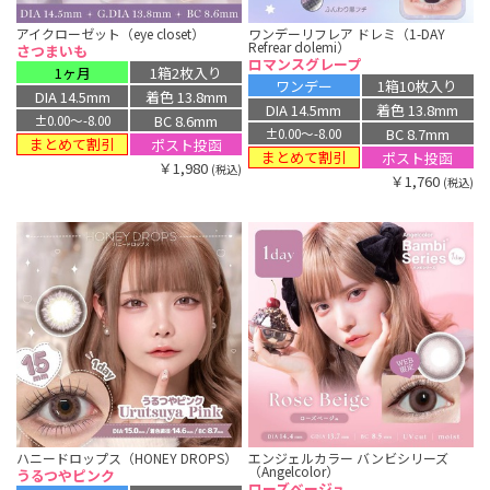
アイクローゼット（eye closet）
ワンデーリフレア ドレミ（1-DAY
Refrear dolemi）
さつまいも
ロマンスグレープ
1ヶ月
1箱2枚入り
ワンデー
1箱10枚入り
DIA 14.5mm
着色 13.8mm
DIA 14.5mm
着色 13.8mm
BC 8.6mm
±0.00〜-8.00
BC 8.7mm
±0.00〜-8.00
まとめて割引
ポスト投函
まとめて割引
ポスト投函
￥1,980
(税込)
￥1,760
(税込)
ハニードロップス（HONEY DROPS）
エンジェルカラー バンビシリーズ
（Angelcolor）
うるつやピンク
ローズベージュ