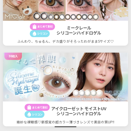
shopping_bag
まとめて割引
ミークレール
シリコーンハイドロゲル
water_drop
シリコン
ふんわり、ちゅるん、デカ盛りがそろったわがまま5サイズ♡
30枚入
shopping_bag
まとめて割引
アイクローゼット モイストUV
シリコーンハイドロゲル
water_drop
シリコン
絶妙な裸眼感♡新感覚の超カラー薄づきレンズで黒目の質UP!!
23
23
件