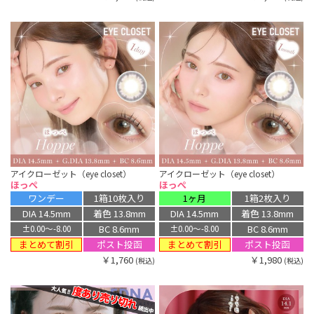
アイクローゼット（eye closet）
アイクローゼット（eye closet）
ほっぺ
ほっぺ
ワンデー
1箱10枚入り
1ヶ月
1箱2枚入り
DIA 14.5mm
着色 13.8mm
DIA 14.5mm
着色 13.8mm
BC 8.6mm
BC 8.6mm
±0.00〜-8.00
±0.00〜-8.00
まとめて割引
まとめて割引
ポスト投函
ポスト投函
￥1,760
￥1,980
(税込)
(税込)