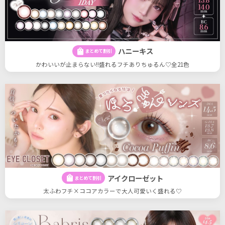
ハニーキス
shopping_bag
まとめて割引
かわいいが止まらない!!盛れるフチありちゅるん♡全21色
アイクローゼット
shopping_bag
まとめて割引
太ふわフチ×ココアカラーで大人可愛いく盛れる♡