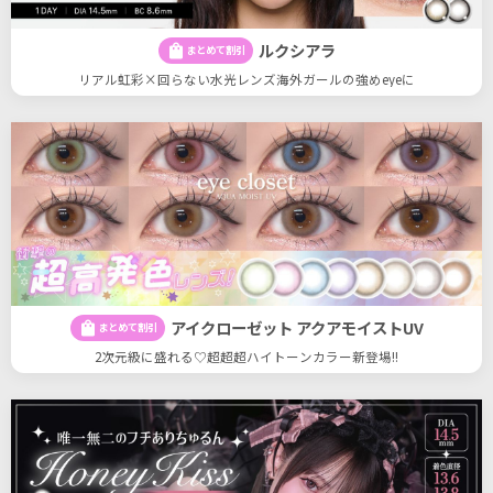
ルクシアラ
shopping_bag
まとめて割引
リアル虹彩×回らない水光レンズ海外ガールの強めeyeに
アイクローゼット アクアモイストUV
shopping_bag
まとめて割引
2次元級に盛れる♡超超超ハイトーンカラー新登場!!