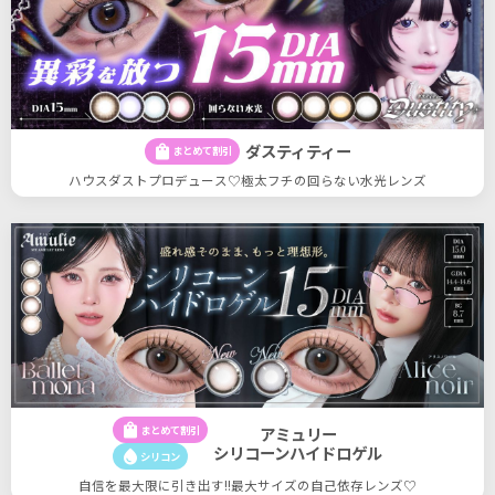
ダスティティー
shopping_bag
まとめて割引
ハウスダストプロデュース♡極太フチの回らない水光レンズ
shopping_bag
まとめて割引
アミュリー
シリコーンハイドロゲル
water_drop
シリコン
自信を最大限に引き出す!!最大サイズの自己依存レンズ♡