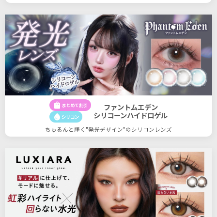
shopping_bag
まとめて割引
ファントムエデン
シリコーンハイドロゲル
water_drop
シリコン
ちゅるんと輝く"発光デザイン"のシリコンレンズ