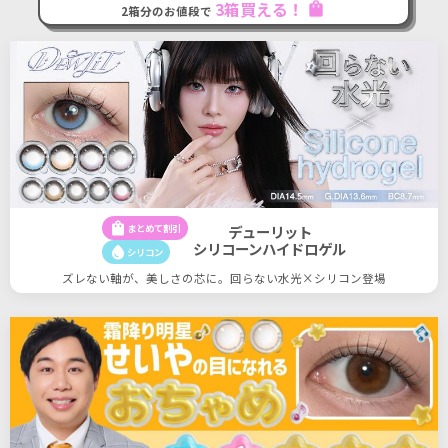
shopping_bag
3箱買える！
2箱分のお値段で
shopping_bag
まとめて割引
デューリット
シリコーンハイドロゲル
water_drop
シリコン
ズレない軸が、美しさの芯に。回らない水光×シリコン登場