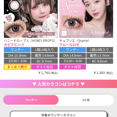
ハニードロップス（HONEY DROPS）
キュプリエ（Quprie）
セピアピンク
アムールロゼ
ワンデー
1箱10枚入り
ワンデー
1箱10枚入り
DIA 15.0mm
着色 14.6mm
DIA 14.5mm
着色 13.7mm
BC 8.7mm
BC 8.6mm
±0.00〜-8.00
±0.00〜-8.00
まとめて割引
ポスト投函
ポスト投函
￥1,760
￥1,683
(税込)
(税込)
▼ 人気カラコンはコチラ ▼
ワンデー
1ヶ月
対象のワンデーカラコン