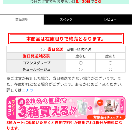
今日ご注文でもお支払いは
9月20日
で
OK!!
商品説明
スペック
レビュー
本商品は在庫限りで終売となります。
当日発送
○…
空欄…順次発送
当日発送対応表
度なし
度あり
ロマンスグレープ
○
○
チュールベージュ
○
○
※ご注文が殺到した場合、当日発送できない場合がございます。ま
た、在庫切れとなる場合がございます。あらかじめご了承ください。
詳しくは
コチラ
3箱カートに追加いただくと自動で割引が適用され1箱分が無料にな
ります。