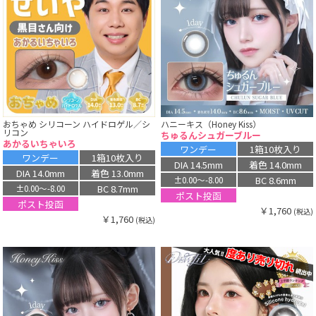
おちゃめ シリコーン ハイドロゲル／シ
ハニーキス（Honey Kiss）
リコン
ちゅるんシュガーブルー
あかるいちゃいろ
ワンデー
1箱10枚入り
ワンデー
1箱10枚入り
DIA 14.5mm
着色 14.0mm
DIA 14.0mm
着色 13.0mm
BC 8.6mm
±0.00〜-8.00
BC 8.7mm
±0.00〜-8.00
ポスト投函
ポスト投函
￥1,760
(税込)
￥1,760
(税込)