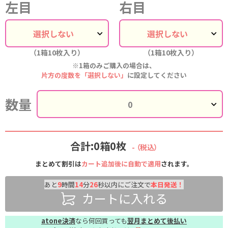
左目
右目
（1箱10枚入り）
（1箱10枚入り）
※1箱のみご購入の場合は、
片方の度数を「選択しない」
に設定してください
数量
合計:0箱0枚
-
（税込）
まとめて割引は
カート追加後に自動で適用
されます。
あと
9
時間
14
分
25
秒以内にご注文で
本日発送！
カートに入れる
atone決済
なら何回買っても
翌月まとめて後払い