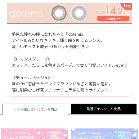
夢見た憧れの瞳になれちゃう『dolemi』
アイドルみたいなキラキラ輝く瞳を叶えるレンズ。
嬉しいモイスト成分＋UVカット機能付き☆
《ロマンスグレープ》
太フチ×まだらに発色するパープルで甘く可愛いアイドルeye♡
《チュールベージュ》
ほのかに忍ばせたピンクブラウンがあざと可愛い瞳に。
瞳に馴染むこげ茶フチでナチュラルに瞳のサイズUP！！
最近チェックした商品
よく一緒に買われている
商品