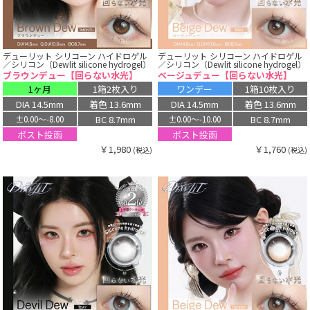
デューリット シリコーン ハイドロゲル
デューリット シリコーン ハイドロゲル
／シリコン（Dewlit silicone hydrogel）
／シリコン（Dewlit silicone hydrogel）
ブラウンデュー【回らない水光】
ベージュデュー【回らない水光】
1ヶ月
1箱2枚入り
ワンデー
1箱10枚入り
DIA 14.5mm
着色 13.6mm
DIA 14.5mm
着色 13.6mm
BC 8.7mm
BC 8.7mm
±0.00〜-8.00
±0.00〜-10.00
ポスト投函
ポスト投函
￥1,980
￥1,760
(税込)
(税込)