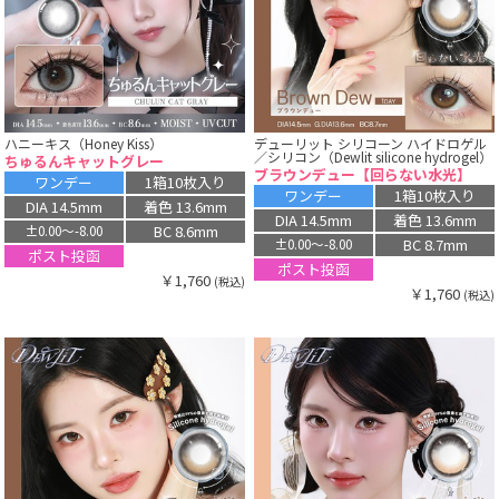
ハニーキス（Honey Kiss）
デューリット シリコーン ハイドロゲル
／シリコン（Dewlit silicone hydrogel）
ちゅるんキャットグレー
ブラウンデュー【回らない水光】
ワンデー
1箱10枚入り
ワンデー
1箱10枚入り
DIA 14.5mm
着色 13.6mm
DIA 14.5mm
着色 13.6mm
BC 8.6mm
±0.00〜-8.00
BC 8.7mm
±0.00〜-8.00
ポスト投函
ポスト投函
￥1,760
(税込)
￥1,760
(税込)