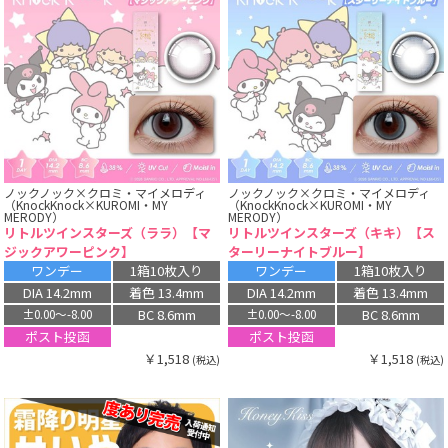
ノックノック×クロミ・マイメロディ
ノックノック×クロミ・マイメロディ
（KnockKnock×KUROMI・MY
（KnockKnock×KUROMI・MY
MERODY）
MERODY）
リトルツインスターズ（ララ）【マ
リトルツインスターズ（キキ）【ス
ジックアワーピンク】
ターリーナイトブルー】
ワンデー
1箱10枚入り
ワンデー
1箱10枚入り
DIA 14.2mm
着色 13.4mm
DIA 14.2mm
着色 13.4mm
BC 8.6mm
BC 8.6mm
±0.00〜-8.00
±0.00〜-8.00
ポスト投函
ポスト投函
￥1,518
￥1,518
(税込)
(税込)