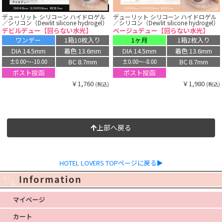
デューリット シリコーン ハイドロゲル
デューリット シリコーン ハイドロゲル
／シリコン（Dewlit silicone hydrogel）
／シリコン（Dewlit silicone hydrogel）
デビルデュー【回らない水光】
ベージュデュー【回らない水光】
ワンデー
1箱10枚入り
1ヶ月
1箱2枚入り
DIA 14.5mm
着色 13.6mm
DIA 14.5mm
着色 13.6mm
BC 8.7mm
BC 8.7mm
±0.00〜-10.00
±0.00〜-8.00
ポスト投函
ポスト投函
￥1,760
￥1,980
(税込)
(税込)
上部へ戻る
HOTEL LOVERS TOPページに戻る▶
マイページ
カート