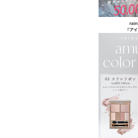
ra
『アイ