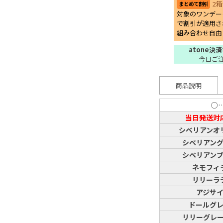
2
まとめて割引
対象のワンデー
で割引が適用さ
組み合わせ自由
atone決済
今日ご
商品説明
○
当日発送対
シベリアンオ
シベリアン
シベリアン
ネモフィ
リリーラ
アジサ
ドールグ
リリーグレ