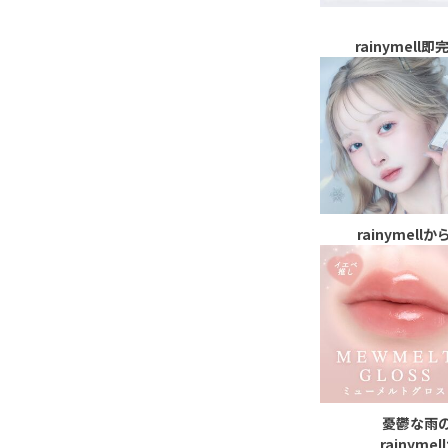
rainymell
rainymellか
憂鬱な雨
rainymel