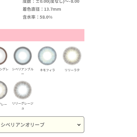
度数：±0.00(度なし)～-8.00
着色直径：13.7mm
含水率：58.0%
ングレ
シベリアンブル
ネモフィラ
リリーラテ
ー
リリーグレージ
グレー
ュ