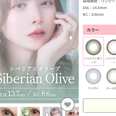
装用期間：ワンデー
DIA：14.5mm
BC：8.6mm
カラー
シベリアンオリ
シベリア
ーブ
ー
アジサイ
ドール