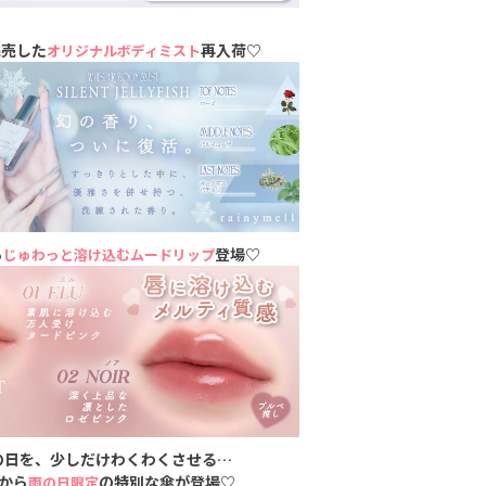
即完売した
再入荷♡
オリジナルボディミスト
ら
登場♡
じゅわっと溶け込むムードリップ
の日を、少しだけわくわくさせる…
lから
の特別な傘が登場♡
雨の日限定