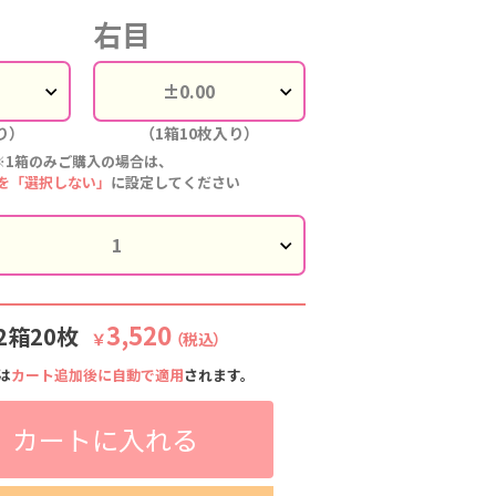
右目
ベリアングレ
シベリアングレ
シベリアングレ
シベリアンブル
シベリアンブル
シベリ
ー
ー
ー
ー
ー
り）
（1箱10枚入り）
※1箱のみご購入の場合は、
を「選択しない」
に設定してください
3,520
2箱20枚
￥
（税込）
は
カート追加後に自動で適用
されます。
カートに入れる