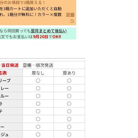
箱分のお値段で3箱買える！
を3箱カートに追加いただくと自動
れ、1箱分が無料に！カラー×度数
詳細
へ
なら何回買っても
翌月まとめて後払い
注文でもお支払いは
9月20日
で
OK!!
…
当日発送
空欄…順次発送
応表
度なし
度あり
リーブ
○
○
グレー
○
○
ブルー
○
○
ラ
○
○
テ
○
○
イ
○
○
レー
○
○
ージュ
○
○