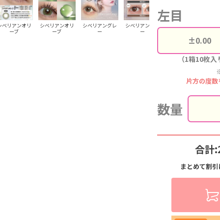
左目
シベリアンオリ
シベリアンオリ
シベリアングレ
シベリアングレ
シベリアングレ
シ
ーブ
ーブ
ー
ー
ー
（1箱10枚入
片方の度数
数量
合計:
まとめて割引