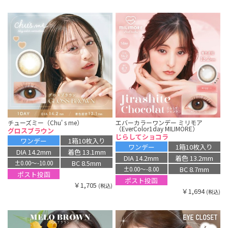
チューズミー（Chu' s me）
エバーカラーワンデー ミリモア
（EverColor1day MILIMORE）
グロスブラウン
じらしてショコラ
ワンデー
1箱10枚入り
ワンデー
1箱10枚入り
DIA 14.2mm
着色 13.1mm
DIA 14.2mm
着色 13.2mm
BC 8.5mm
±0.00〜-10.00
BC 8.7mm
±0.00〜-8.00
ポスト投函
ポスト投函
￥1,705
(税込)
￥1,694
(税込)