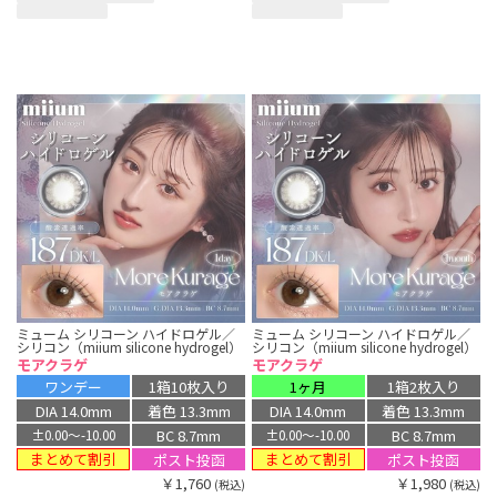
ミューム シリコーン ハイドロゲル／
ミューム シリコーン ハイドロゲル／
シリコン（miium silicone hydrogel）
シリコン（miium silicone hydrogel）
モアクラゲ
モアクラゲ
ワンデー
1箱10枚入り
1ヶ月
1箱2枚入り
DIA 14.0mm
着色 13.3mm
DIA 14.0mm
着色 13.3mm
BC 8.7mm
BC 8.7mm
±0.00〜-10.00
±0.00〜-10.00
まとめて割引
まとめて割引
ポスト投函
ポスト投函
￥1,760
￥1,980
(税込)
(税込)