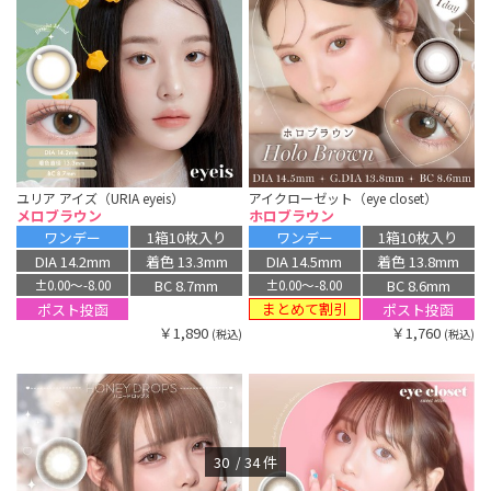
ユリア アイズ（URIA eyeis）
アイクローゼット（eye closet）
メロブラウン
ホロブラウン
ワンデー
1箱10枚入り
ワンデー
1箱10枚入り
DIA 14.2mm
着色 13.3mm
DIA 14.5mm
着色 13.8mm
BC 8.7mm
BC 8.6mm
±0.00〜-8.00
±0.00〜-8.00
まとめて割引
ポスト投函
ポスト投函
￥1,890
￥1,760
(税込)
(税込)
30
34
件