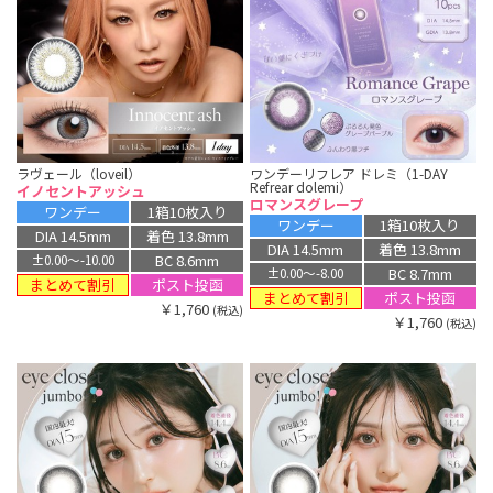
ラヴェール（loveil）
ワンデーリフレア ドレミ（1-DAY
Refrear dolemi）
イノセントアッシュ
ロマンスグレープ
ワンデー
1箱10枚入り
ワンデー
1箱10枚入り
DIA 14.5mm
着色 13.8mm
DIA 14.5mm
着色 13.8mm
BC 8.6mm
±0.00〜-10.00
BC 8.7mm
±0.00〜-8.00
まとめて割引
ポスト投函
まとめて割引
ポスト投函
￥1,760
(税込)
￥1,760
(税込)