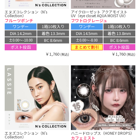
エヌズコレクション（N's
アイクローゼット アクアモイスト
Collection）
UV（eye closet AQUA MOIST UV）
フルーツポンチ
フワトログレージュ
ワンデー
1箱10枚入り
ワンデー
1箱10枚入り
DIA 14.2mm
着色 13.3mm
DIA 14.5mm
着色 13.8mm
BC 8.6mm
BC 8.6mm
±0.00〜-10.00
±0.00〜-8.00
まとめて割引
ポスト投函
ポスト投函
￥1,760
￥1,760
(税込)
(税込)
エヌズコレクション（N's
ハニードロップス（HONEY DROPS）
Collection）
カフェミスト