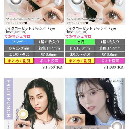
アイクローゼット ジャンボ（eye
アイクローゼット ジャンボ（eye
closet jumbo）
closet jumbo）
でかマシュマロ
でかマシュマロ
ワンデー
1箱10枚入り
1ヶ月
1箱2枚入り
DIA 15.0mm
着色 14.4mm
DIA 15.0mm
着色 14.4mm
BC 8.6mm
BC 8.6mm
±0.00〜-8.00
±0.00〜-8.00
まとめて割引
まとめて割引
ポスト投函
ポスト投函
￥1,760
￥1,980
(税込)
(税込)