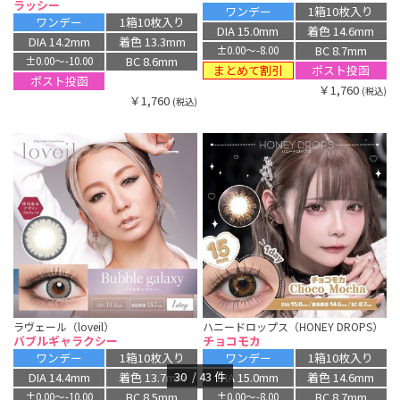
ラッシー
ワンデー
1箱10枚入り
ワンデー
1箱10枚入り
DIA 15.0mm
着色 14.6mm
DIA 14.2mm
着色 13.3mm
BC 8.7mm
±0.00〜-8.00
BC 8.6mm
±0.00〜-10.00
まとめて割引
ポスト投函
ポスト投函
￥1,760
(税込)
￥1,760
(税込)
ラヴェール（loveil）
ハニードロップス（HONEY DROPS）
バブルギャラクシー
チョコモカ
ワンデー
1箱10枚入り
ワンデー
1箱10枚入り
30
43
件
DIA 14.4mm
着色 13.7mm
DIA 15.0mm
着色 14.6mm
BC 8.5mm
BC 8.7mm
±0.00〜-10.00
±0.00〜-8.00