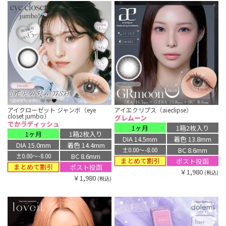
アイクローゼット ジャンボ（eye
アイエクリプス（aieclipse）
closet jumbo）
グレムーン
でかラディッシュ
1ヶ月
1箱2枚入り
1ヶ月
1箱2枚入り
DIA 14.5mm
着色 13.8mm
DIA 15.0mm
着色 14.4mm
BC 8.6mm
±0.00〜-8.00
BC 8.6mm
±0.00〜-8.00
まとめて割引
ポスト投函
まとめて割引
ポスト投函
￥1,980
(税込)
￥1,980
(税込)