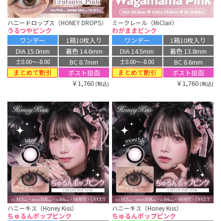
ハニードロップス（HONEY DROPS）
ミークレール（MiClair）
うるつやピンク
わがままピンク
ワンデー
1箱10枚入り
ワンデー
1箱10枚入り
DIA 15.0mm
着色 14.6mm
DIA 14.5mm
着色 13.8mm
BC 8.7mm
BC 8.6mm
±0.00〜-8.00
±0.00〜-8.00
まとめて割引
まとめて割引
ポスト投函
ポスト投函
￥1,760
￥1,760
(税込)
(税込)
ハニーキス（Honey Kiss）
ハニーキス（Honey Kiss）
ちゅるんポップピンク
ちゅるんポップピンク