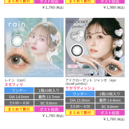
まとめて割引
まとめて割引
ポスト投函
ポスト投函
￥1,760
￥1,980
(税込)
(税込)
レイン（rain）
アイクローゼット ジャンボ（eye
closet jumbo）
ネモフィラ
でかラディッシュ
ワンデー
1箱10枚入り
ワンデー
1箱10枚入り
DIA 14.5mm
着色 13.7mm
DIA 15.0mm
着色 14.4mm
BC 8.6mm
±0.00〜-8.00
BC 8.6mm
±0.00〜-8.00
まとめて割引
ポスト投函
まとめて割引
ポスト投函
￥1,760
(税込)
￥1,760
(税込)