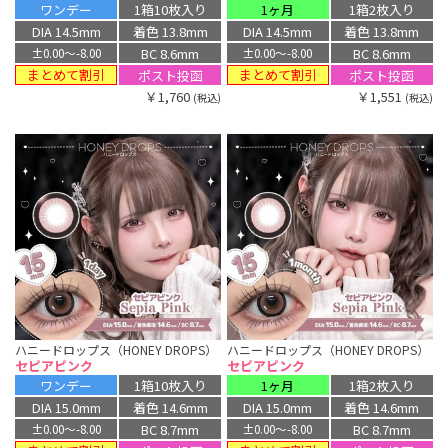
ワンデー
1箱10枚入り
1ヶ月
1箱2枚入り
DIA 14.5mm
着色 13.8mm
DIA 14.5mm
着色 13.8mm
BC 8.6mm
BC 8.6mm
±0.00〜-8.00
±0.00〜-8.00
まとめて割引
まとめて割引
ポスト投函
ポスト投函
￥1,760
￥1,551
(税込)
(税込)
ハニードロップス（HONEY DROPS）
ハニードロップス（HONEY DROPS）
セピアピンク
セピアピンク
ワンデー
1箱10枚入り
1ヶ月
1箱2枚入り
DIA 15.0mm
着色 14.6mm
DIA 15.0mm
着色 14.6mm
BC 8.7mm
BC 8.7mm
±0.00〜-8.00
±0.00〜-8.00