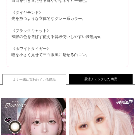
白目を引き立たせる鮮やかなネイビー発色。
《ダイヤモンド》
光を放つような立体的なグレー系カラー。
《ブラックキャット》
裸眼の色を選ばず使える普段使いしやすい漆黒eye。
《ホワイトタイガー》
瞳を小さく見せて三白眼風に魅せる白コン。
最近チェックした商品
よく一緒に買われている
商品