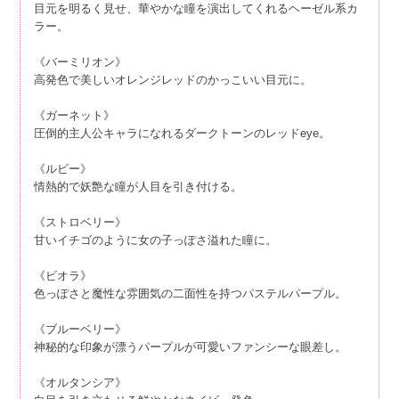
目元を明るく見せ、華やかな瞳を演出してくれるヘーゼル系カ
ラー。
《バーミリオン》
高発色で美しいオレンジレッドのかっこいい目元に。
《ガーネット》
圧倒的主人公キャラになれるダークトーンのレッドeye。
《ルビー》
情熱的で妖艶な瞳が人目を引き付ける。
《ストロベリー》
甘いイチゴのように女の子っぽさ溢れた瞳に。
《ビオラ》
色っぽさと魔性な雰囲気の二面性を持つパステルパープル。
《ブルーベリー》
神秘的な印象が漂うパープルが可愛いファンシーな眼差し。
《オルタンシア》