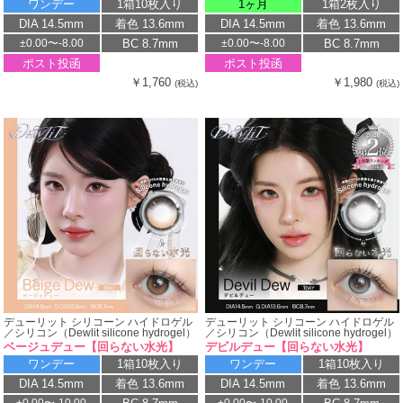
ワンデー
1箱10枚入り
1ヶ月
1箱2枚入り
DIA 14.5mm
着色 13.6mm
DIA 14.5mm
着色 13.6mm
BC 8.7mm
BC 8.7mm
±0.00〜-8.00
±0.00〜-8.00
ポスト投函
ポスト投函
￥1,760
￥1,980
(税込)
(税込)
デューリット シリコーン ハイドロゲル
デューリット シリコーン ハイドロゲル
／シリコン（Dewlit silicone hydrogel）
／シリコン（Dewlit silicone hydrogel）
ベージュデュー【回らない水光】
デビルデュー【回らない水光】
ワンデー
1箱10枚入り
ワンデー
1箱10枚入り
DIA 14.5mm
着色 13.6mm
DIA 14.5mm
着色 13.6mm