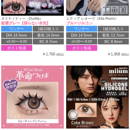
ダスティティー（Dustity）
エティア レオーヴ（Etia Reorv）
欲望グレー【回らない水光】
ブルージルコン
ワンデー
1箱10枚入り
ワンデー
1箱10枚入り
DIA 14.5mm
着色 14.0mm
DIA 14.5mm
着色 13.7mm
BC 8.7mm
BC 8.8mm
±0.00〜-8.00
±0.00〜-8.00
ポスト投函
ポスト投函
￥1,760
￥1,958
(税込)
(税込)