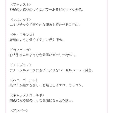
《フォレスト》
神秘の大森林のようなパワーあるビビッドな発色。
《マスカット》
エキゾチックで爽やかな印象を持たせる目元に。
《ラ・フランス》
妖精のような儚くて美しい瞳を演出。
《カフェモカ》
お人形さんのような色素薄いガーリーeyeに。
《モンブラン》
ナチュラルメイクにもピッタリなヘーゼルベージュ発色。
《ハニーゴールド》
黒フチが輪郭をきりっと魅せるイエローカラコン。
《キャラメルゴールド》
闇夜に光る猫のような個性的な目元を演出。
《アンバー》