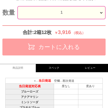
数量
3,916
合計:2箱12枚
￥
（税込）
カートに入れる
商品説明
スペック
レビュー
当日発送
○…
空欄…順次発送
当日発送対応表
度なし
度あり
ブルーローズ
アクアマリン
ミントソーダ
プラチナブルー