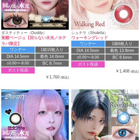
ダスティティー（Dustity）
シュテラ（Shutella）
覚醒ベージュ【回らない水光／ホテ
ウォーキングレッド
ラバ限定】
ワンデー
1箱6枚入り
ワンデー
1箱10枚入り
DIA 14.5mm
着色 13.8mm
DIA 14.5mm
着色 14.0mm
BC 8.6mm
±0.00〜-8.00
BC 8.7mm
±0.00〜-8.00
ポスト投函
ポスト投函
￥1,408
(税込)
￥1,760
(税込)