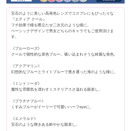
宝石のように美しい高発色レンズでコスプレにもぴったりな
『エティア クール』
フチ効果で瞳を際立たせ二次元のような瞳に。
ベーシックデザインで男女どちらのキャラでもご使用頂けま
す。
《ブルーローズ》
クールで個性的な原色ブルー。吸い込まれそうな綺麗な発色。
《アクアマリン》
幻想的なブルーとライトブルーで透き通った海のような瞳に。
《ミントソーダ》
魔性な雰囲気を漂わすミステリアスさ溢れる眼差し。
《プラチナブルー》
くすみブルーがドーリーで可愛いハーフeyeに。
《エメラルド》
宝石のような輝きある鮮やかな眼差し。