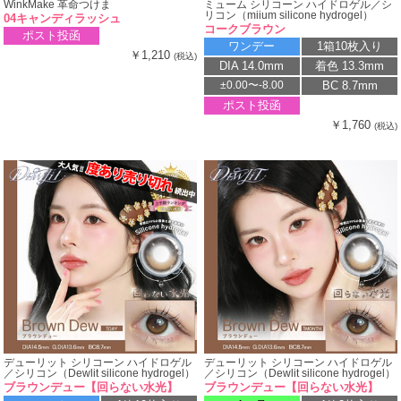
WinkMake 革命つけま
ミューム シリコーン ハイドロゲル／シ
リコン（miium silicone hydrogel）
04キャンディラッシュ
コークブラウン
ポスト投函
ワンデー
1箱10枚入り
￥1,210
(税込)
DIA 14.0mm
着色 13.3mm
BC 8.7mm
±0.00〜-8.00
ポスト投函
￥1,760
(税込)
デューリット シリコーン ハイドロゲル
デューリット シリコーン ハイドロゲル
／シリコン（Dewlit silicone hydrogel）
／シリコン（Dewlit silicone hydrogel）
ブラウンデュー【回らない水光】
ブラウンデュー【回らない水光】