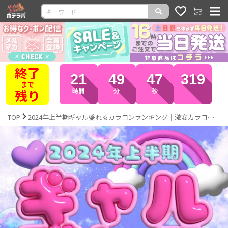
全品
21
49
43
819
ポイント
10倍
時間
分
秒
TOP
2024年上半期ギャル盛れるカラコンランキング｜激安カラコン通販ホテラバ