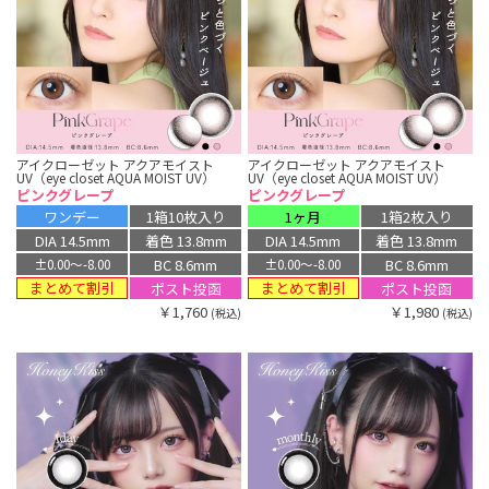
アイクローゼット アクアモイスト
アイクローゼット アクアモイスト
UV（eye closet AQUA MOIST UV）
UV（eye closet AQUA MOIST UV）
ピンクグレープ
ピンクグレープ
ワンデー
1箱10枚入り
1ヶ月
1箱2枚入り
DIA 14.5mm
着色 13.8mm
DIA 14.5mm
着色 13.8mm
BC 8.6mm
BC 8.6mm
±0.00〜-8.00
±0.00〜-8.00
まとめて割引
まとめて割引
ポスト投函
ポスト投函
￥1,760
￥1,980
(税込)
(税込)