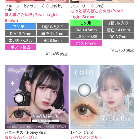
フルーリー by カラーズ（Flurry by
フルーリー（Flurry）
colors）
もっとぽんぽこたぬき/Pearl
ぽんぽこたぬき/Pearl Light
Light Brown
Brown
1ヶ月
1箱3枚入り
ワンデー
1箱10枚入り
DIA 14.5mm
着色 14.0mm
DIA 15.0mm
着色 14.2mm
BC 8.7mm
±0.00〜-8.00
BC 8.6mm
±0.00〜-10.00
ポスト投函
ポスト投函
￥1,760
(税込)
￥1,485
(税込)
ハニーキス（Honey Kiss）
レイン（rain）
ちゅるんパープル
シベリアンブルー