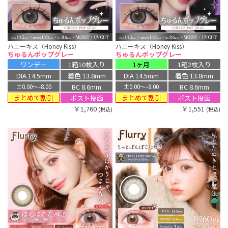
ハニーキス（Honey Kiss）
ハニーキス（Honey Kiss）
ちゅるんポップグレー
ちゅるんポップグレー
ワンデー
1箱10枚入り
1ヶ月
1箱2枚入り
DIA 14.5mm
着色 13.8mm
DIA 14.5mm
着色 13.8mm
BC 8.6mm
BC 8.6mm
±0.00〜-8.00
±0.00〜-8.00
まとめて割引
まとめて割引
ポスト投函
ポスト投函
￥1,760
￥1,551
(税込)
(税込)