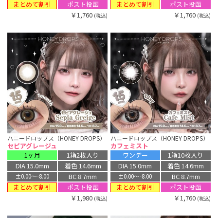
まとめて割引
まとめて割引
ポスト投函
ポスト投函
￥1,760
￥1,760
(税込)
(税込)
ハニードロップス（HONEY DROPS）
ハニードロップス（HONEY DROPS）
セピアグレージュ
カフェミスト
1ヶ月
1箱2枚入り
ワンデー
1箱10枚入り
DIA 15.0mm
着色 14.6mm
DIA 15.0mm
着色 14.6mm
BC 8.7mm
BC 8.7mm
±0.00〜-8.00
±0.00〜-8.00
まとめて割引
まとめて割引
ポスト投函
ポスト投函
￥1,980
￥1,760
(税込)
(税込)