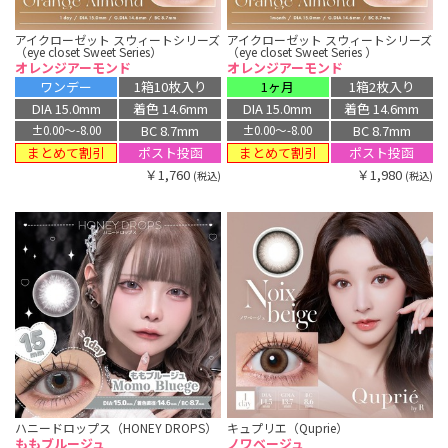
アイクローゼット スウィートシリーズ
アイクローゼット スウィートシリーズ
（eye closet Sweet Series）
（eye closet Sweet Series ）
オレンジアーモンド
オレンジアーモンド
ワンデー
1箱10枚入り
1ヶ月
1箱2枚入り
DIA 15.0mm
着色 14.6mm
DIA 15.0mm
着色 14.6mm
BC 8.7mm
BC 8.7mm
±0.00〜-8.00
±0.00〜-8.00
まとめて割引
まとめて割引
ポスト投函
ポスト投函
￥1,760
￥1,980
(税込)
(税込)
ハニードロップス（HONEY DROPS）
キュプリエ（Quprie）
ももブルージュ
ノワベージュ