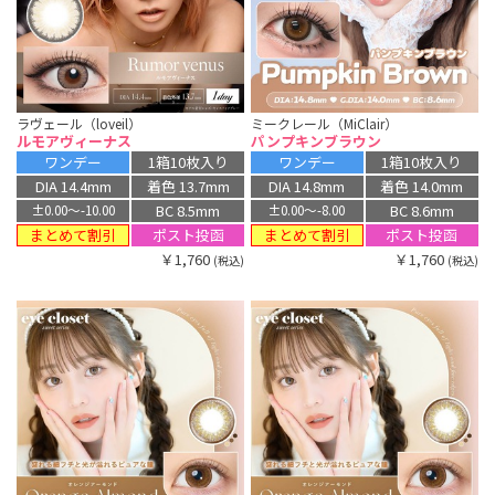
ラヴェール（loveil）
ミークレール（MiClair）
ルモアヴィーナス
パンプキンブラウン
ワンデー
1箱10枚入り
ワンデー
1箱10枚入り
DIA 14.4mm
着色 13.7mm
DIA 14.8mm
着色 14.0mm
BC 8.5mm
BC 8.6mm
±0.00〜-10.00
±0.00〜-8.00
まとめて割引
まとめて割引
ポスト投函
ポスト投函
￥1,760
￥1,760
(税込)
(税込)