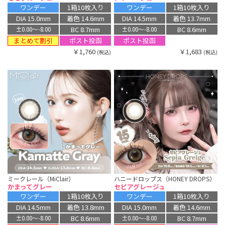
ワンデー
1箱10枚入り
ワンデー
1箱10枚入り
DIA 15.0mm
着色 14.6mm
DIA 14.5mm
着色 13.7mm
BC 8.7mm
BC 8.6mm
±0.00〜-8.00
±0.00〜-8.00
まとめて割引
ポスト投函
ポスト投函
￥1,760
￥1,683
(税込)
(税込)
ミークレール（MiClair）
ハニードロップス（HONEY DROPS）
かまってグレー
セピアグレージュ
ワンデー
1箱10枚入り
ワンデー
1箱10枚入り
DIA 14.5mm
着色 13.8mm
DIA 15.0mm
着色 14.6mm
BC 8.6mm
BC 8.7mm
±0.00〜-8.00
±0.00〜-8.00