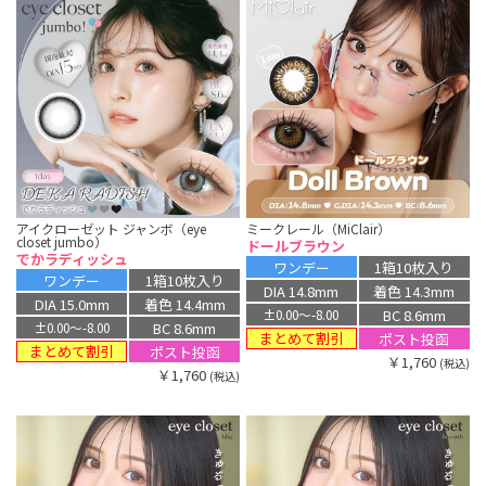
アイクローゼット ジャンボ（eye
ミークレール（MiClair）
closet jumbo）
ドールブラウン
でかラディッシュ
ワンデー
1箱10枚入り
ワンデー
1箱10枚入り
DIA 14.8mm
着色 14.3mm
DIA 15.0mm
着色 14.4mm
BC 8.6mm
±0.00〜-8.00
BC 8.6mm
±0.00〜-8.00
まとめて割引
ポスト投函
まとめて割引
ポスト投函
￥1,760
(税込)
￥1,760
(税込)