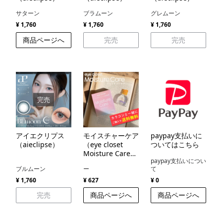
サターン
ブラムーン
グレムーン
¥ 1,760
¥ 1,760
¥ 1,760
商品ページへ
完売
完売
完売
アイエクリプス
モイスチャーケア
paypay支払いに
（aieclipse）
（eye closet
ついてはこちら
Moisture Care
paypay支払いについ
）
ブルムーン
ー
て
¥ 1,760
¥ 627
¥ 0
完売
商品ページへ
商品ページへ