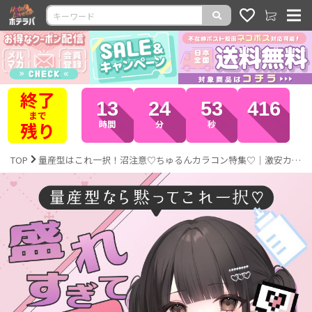
全品
13
24
49
336
ポイント
10倍
時間
分
秒
TOP
量産型はこれ一択！沼注意♡ちゅるんカラコン特集♡｜激安カラコン通販ホテラバ