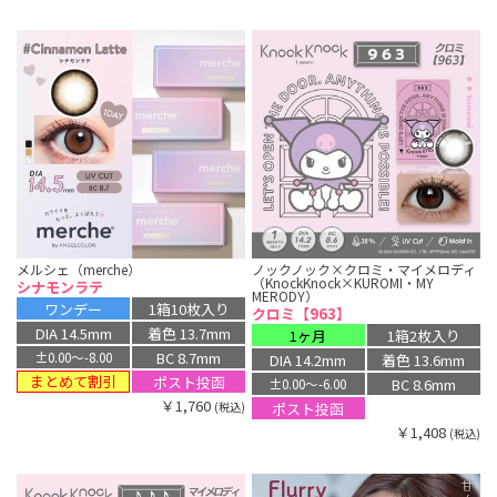
メルシェ（merche）
ノックノック×クロミ・マイメロディ
（KnockKnock×KUROMI・MY
シナモンラテ
MERODY）
ワンデー
1箱10枚入り
クロミ【963】
DIA 14.5mm
着色 13.7mm
1ヶ月
1箱2枚入り
BC 8.7mm
±0.00〜-8.00
DIA 14.2mm
着色 13.6mm
まとめて割引
ポスト投函
BC 8.6mm
±0.00〜-6.00
￥1,760
ポスト投函
(税込)
￥1,408
(税込)