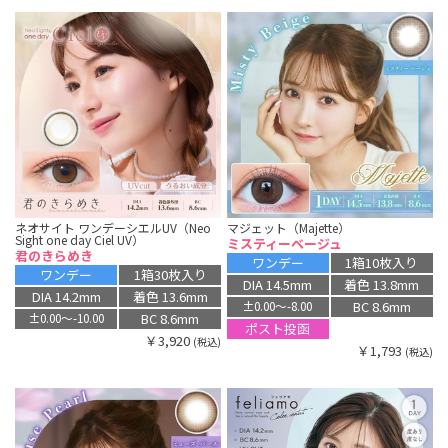
ネオサイト ワンデーシエルUV（Neo
マジェット（Majette）
Sight one day Ciel UV）
ミスティーベージュ
君のきらめき
ワンデー
1箱10枚入り
ワンデー
1箱30枚入り
DIA 14.5mm
着色 13.8mm
DIA 14.2mm
着色 13.6mm
BC 8.6mm
±0.00〜-8.00
BC 8.6mm
±0.00〜-10.00
ポスト投函
￥3,920
(税込)
￥1,793
(税込)