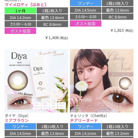
ワンデー
1箱10枚入り
マイメロディ【はあと】
DIA 14.5mm
着色 13.6mm
1ヶ月
1箱2枚入り
BC 8.6mm
±0.00〜-8.00
DIA 14.2mm
着色 13.6mm
ポスト投函
BC 8.6mm
±0.00〜-6.00
￥1,815
ポスト投函
(税込)
￥1,408
(税込)
ダイヤ（Diya）
チェリッタ（Cheritta）
ミアブラウン
チアリーヌード
ワンデー
1箱10枚入り
ワンデー
1箱10枚入り
DIA 14.5mm
着色 13.6mm
DIA 14.1mm
着色 13.2mm