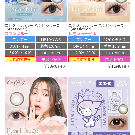
エンジェルカラー バンビシリーズ
エンジェルカラー バンビシリーズ
（Angelcolor）
（Angelcolor）
スワンブルー
レモンヘーゼル
ワンデー
1箱10枚入り
ワンデー
1箱10枚入り
DIA 14.4mm
着色 13.7mm
DIA 14.4mm
着色 13.7mm
BC 8.5mm
BC 8.5mm
±0.00〜-10.00
±0.00〜-10.00
まとめて割引
まとめて割引
ポスト投函
ポスト投函
￥1,848
￥1,848
(税込)
(税込)