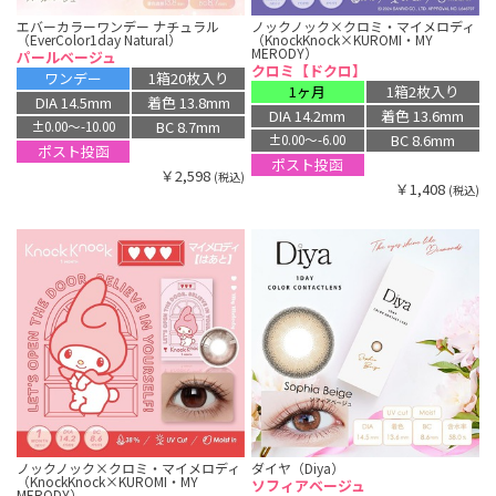
エバーカラーワンデー ナチュラル
ノックノック×クロミ・マイメロディ
（EverColor1day Natural）
（KnockKnock×KUROMI・MY
MERODY）
パールベージュ
クロミ【ドクロ】
ワンデー
1箱20枚入り
1ヶ月
1箱2枚入り
DIA 14.5mm
着色 13.8mm
DIA 14.2mm
着色 13.6mm
BC 8.7mm
±0.00〜-10.00
BC 8.6mm
±0.00〜-6.00
ポスト投函
ポスト投函
￥2,598
(税込)
￥1,408
(税込)
ノックノック×クロミ・マイメロディ
ダイヤ（Diya）
（KnockKnock×KUROMI・MY
ソフィアベージュ
MERODY）