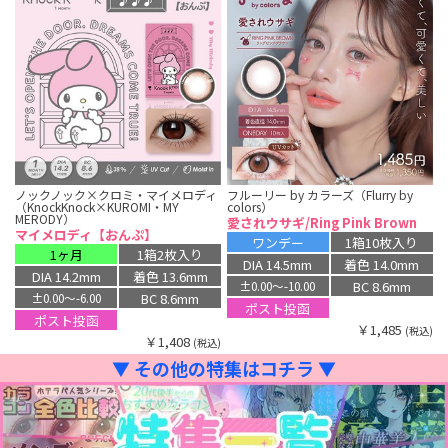
ノックノック×クロミ・マイメロディ
フルーリー by カラーズ（Flurry by
（KnockKnock×KUROMI・MY
colors）
MERODY）
愛されウサギ/Ring Pink Brown
マイメロディ【おんぷ】
ワンデー
1箱10枚入り
1ヶ月
1箱2枚入り
DIA 14.5mm
着色 14.0mm
DIA 14.2mm
着色 13.6mm
BC 8.6mm
±0.00〜-10.00
BC 8.6mm
±0.00〜-6.00
ポスト投函
ポスト投函
￥1,485
(税込)
￥1,408
(税込)
▼ その他の特集はコチラ ▼