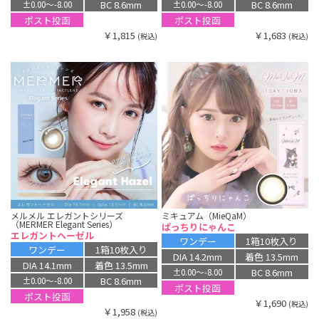
BC 8.6mm
BC 8.6mm
±0.00〜-8.00
±0.00〜-8.00
ポスト投函
ポスト投函
￥1,815
￥1,683
(税込)
(税込)
メルメル エレガントシリーズ
ミキュアム（MieQaM）
（MERMER Elegant Series）
ぱっちりにゃんこ
エレガントヘーゼル
ワンデー
1箱10枚入り
ワンデー
1箱10枚入り
DIA 14.2mm
着色 13.5mm
DIA 14.1mm
着色 13.5mm
BC 8.6mm
±0.00〜-8.00
BC 8.6mm
±0.00〜-8.00
ポスト投函
ポスト投函
￥1,690
(税込)
￥1,958
(税込)