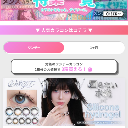
▼ 人気カラコンはコチラ ▼
ワンデー
1ヶ月
対象のワンデーカラコン
3箱買える！
shopping_bag
2箱分のお値段で
27
27
件