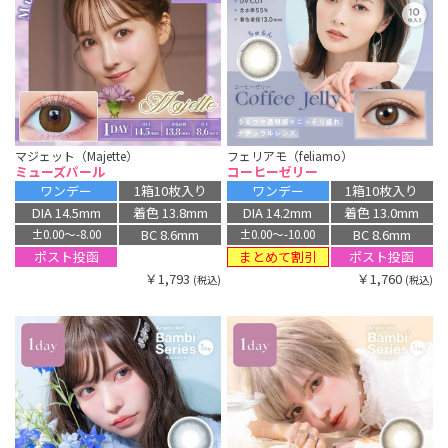
マジェット（Majette）
フェリアモ（feliamo）
ミューズパール
コーヒーゼリー
ワンデー
1箱10枚入り
ワンデー
1箱10枚入り
DIA 14.5mm
着色 13.8mm
DIA 14.2mm
着色 13.0mm
BC 8.6mm
BC 8.6mm
±0.00〜-8.00
±0.00〜-10.00
まとめて割引
ポスト投函
ポスト投函
￥1,793
￥1,760
(税込)
(税込)