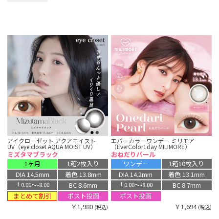
アイクローゼット アクアモイスト
エバーカラーワンデー ミリモア
UV（eye closet AQUA MOIST UV）
（EverColor1day MILIMORE）
ミズタマブラック
おねだりパール
1ヶ月
1箱2枚入り
ワンデー
1箱10枚入り
DIA 14.5mm
着色 13.8mm
DIA 14.2mm
着色 13.1mm
BC 8.6mm
BC 8.7mm
±0.00〜-8.00
±0.00〜-8.00
まとめて割引
ポスト投函
ポスト投函
￥1,980
￥1,694
(税込)
(税込)