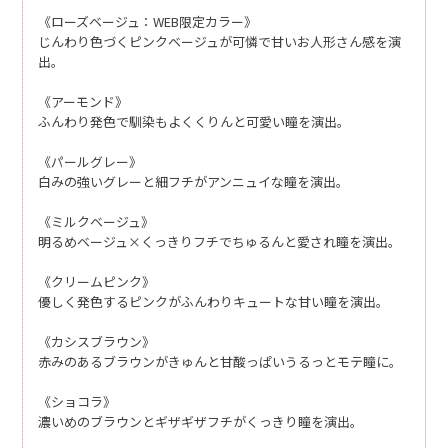
《ローズベージュ：WEB限定カラー》
じんわり色づくピンクベージュが可憐で甘いお人形さん感を演
出。
《アーモンド》
ふんわり発色で馴染もよくくりんと可愛い瞳を演出。
《パールグレー》
白みの強いグレーと細フチがアンニュイな瞳を演出。
《ミルクベージュ》
明るめベージュ×くっきりフチでちゅるんと愛され瞳を演出。
《クリームピンク》
優しく発色するピンクがふんわりキュートな甘い瞳を演出。
《カシスブラウン》
赤みのあるブラウンがきゅんと甘酸っぱいうるっとモテ瞳に。
《ショコラ》
濃いめのブラウンとギザギザフチがくっきり瞳を演出。