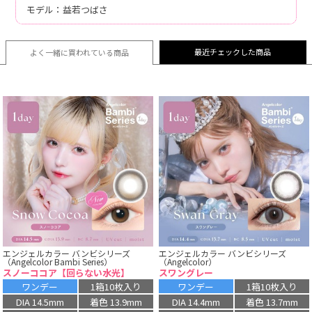
モデル：益若つばさ
最近チェックした商品
よく一緒に買われている
商品
エンジェルカラー バンビシリーズ
エンジェルカラー バンビシリーズ
（Angelcolor Bambi Series）
（Angelcolor）
スノーココア【回らない水光】
スワングレー
ワンデー
1箱10枚入り
ワンデー
1箱10枚入り
DIA 14.5mm
着色 13.9mm
DIA 14.4mm
着色 13.7mm