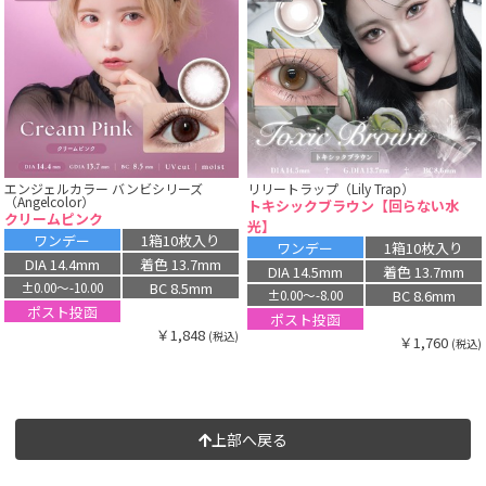
エンジェルカラー バンビシリーズ
リリートラップ（Lily Trap）
（Angelcolor）
トキシックブラウン【回らない水
クリームピンク
光】
ワンデー
1箱10枚入り
ワンデー
1箱10枚入り
DIA 14.4mm
着色 13.7mm
DIA 14.5mm
着色 13.7mm
BC 8.5mm
±0.00〜-10.00
BC 8.6mm
±0.00〜-8.00
ポスト投函
ポスト投函
￥1,848
(税込)
￥1,760
(税込)
上部へ戻る