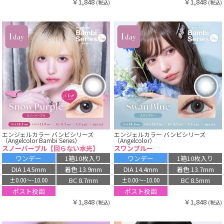
￥1,848
￥1,848
(税込)
(税込)
エンジェルカラー バンビシリーズ
エンジェルカラー バンビシリーズ
（Angelcolor Bambi Series）
（Angelcolor）
スノーパープル【回らない水光】
スワンブルー
ワンデー
1箱10枚入り
ワンデー
1箱10枚入り
DIA 14.5mm
着色 13.9mm
DIA 14.4mm
着色 13.7mm
BC 8.7mm
BC 8.5mm
±0.00〜-10.00
±0.00〜-10.00
ポスト投函
ポスト投函
￥1,848
￥1,848
(税込)
(税込)