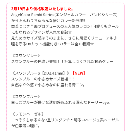
3月19日より価格改定いたしました。
AngelColor Bambi Series(エンジェルカラー バンビシリーズ)
からふんわりちゅるんな儚げカラー新登場!!
益若つばさ全面プロデュースの大人気カラコン!!可愛くもクール
にもなれるデザインが人気の秘訣☆
見ためのサイズ感はそのままに、さらに可愛くリニューアル♪
瞳を守るUVカット機能付き!!カラーは全10種類☆
《スワングレー》
スワンブルーの色違い登場！！計算しつくされた甘めグレー
《スワンブルーS【DIA14.1mm】》
【NEW】
スワンブルーの小さめサイズ登場！！
自然な立体感で小さめなのに盛れる青コン。
《スワンブルー》
白っぽブルーが儚げな透明感あふれる潤んだドーリーeye。
《レモンヘーゼル》
こっそりちゅるんな2重リングフチと明るいベージュ系ヘーゼル
が色素薄い瞳に。