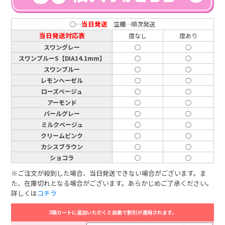
当日発送
○…
空欄…順次発送
当日発送対応表
度なし
度あり
スワングレー
○
○
スワンブルーS【DIA14.1mm】
○
○
スワンブルー
○
○
レモンヘーゼル
○
○
ローズベージュ
○
○
アーモンド
○
○
パールグレー
○
○
ミルクベージュ
○
○
クリームピンク
○
○
カシスブラウン
○
○
ショコラ
○
○
※ご注文が殺到した場合、当日発送できない場合がございます。ま
た、在庫切れとなる場合がございます。あらかじめご了承ください。
詳しくは
コチラ
3箱カートに追加いただくと自動で割引が適用されます。