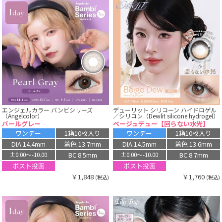
エンジェルカラー バンビシリーズ
デューリット シリコーン ハイドロゲル
（Angelcolor）
／シリコン（Dewlit silicone hydrogel）
パールグレー
ベージュデュー【回らない水光】
ワンデー
1箱10枚入り
ワンデー
1箱10枚入り
DIA 14.4mm
着色 13.7mm
DIA 14.5mm
着色 13.6mm
BC 8.5mm
BC 8.7mm
±0.00〜-10.00
±0.00〜-10.00
ポスト投函
ポスト投函
￥1,848
￥1,760
(税込)
(税込)