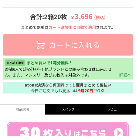
3,696
合計:2箱20枚
￥
（税込）
まとめて割引は
カート追加後に自動で適用
されます。
カートに入れる
まとめ買いで1箱分無料！
まとめて割引
3箱購入で1箱分無料！他ブランドとの組み合わせは出来ませ
ん。また、マンスリー及び30枚入は対象外です。
詳細へ
atone決済
なら何回買っても
翌月まとめて後払い
今日ご注文でもお支払いは
9月20日
で
OK!!
商品説明
スペック
レビュー