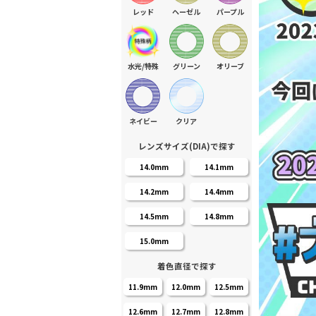
レッド
ヘーゼル
パープル
水光/特殊
グリーン
オリーブ
ネイビー
クリア
レンズサイズ(DIA)で探す
14.0mm
14.1mm
14.2mm
14.4mm
14.5mm
14.8mm
15.0mm
着色直径で探す
11.9mm
12.0mm
12.5mm
12.6mm
12.7mm
12.8mm