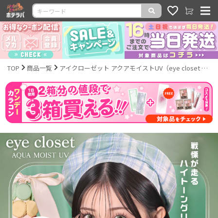
TOP
商品一覧
アイクローゼット アクアモイストUV（eye closet AQUA MOIST UV）