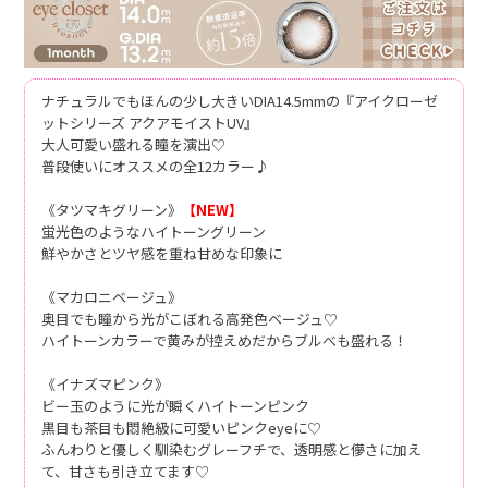
ナチュラルでもほんの少し大きいDIA14.5mmの『アイクローゼ
ットシリーズ アクアモイストUV』
大人可愛い盛れる瞳を演出♡
普段使いにオススメの全12カラー♪
《タツマキグリーン》
【NEW】
蛍光色のようなハイトーングリーン
鮮やかさとツヤ感を重ね甘めな印象に
《マカロニベージュ》
奥目でも瞳から光がこぼれる高発色ベージュ♡
ハイトーンカラーで黄みが控えめだからブルべも盛れる！
《イナズマピンク》
ビー玉のように光が瞬くハイトーンピンク
黒目も茶目も悶絶級に可愛いピンクeyeに♡
ふんわりと優しく馴染むグレーフチで、透明感と儚さに加え
て、甘さも引き立てます♡