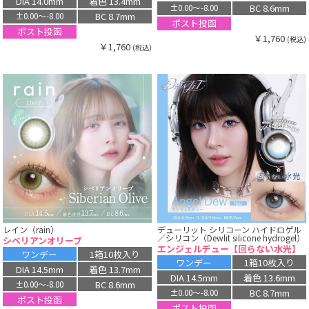
DIA 14.0mm
着色 13.4mm
BC 8.6mm
±0.00〜-8.00
BC 8.7mm
±0.00〜-8.00
ポスト投函
ポスト投函
￥1,760
(税込)
￥1,760
(税込)
レイン（rain）
デューリット シリコーン ハイドロゲル
／シリコン（Dewlit silicone hydrogel）
シベリアンオリーブ
エンジェルデュー【回らない水光】
ワンデー
1箱10枚入り
ワンデー
1箱10枚入り
DIA 14.5mm
着色 13.7mm
DIA 14.5mm
着色 13.6mm
BC 8.6mm
±0.00〜-8.00
BC 8.7mm
±0.00〜-8.00
ポスト投函
ポスト投函