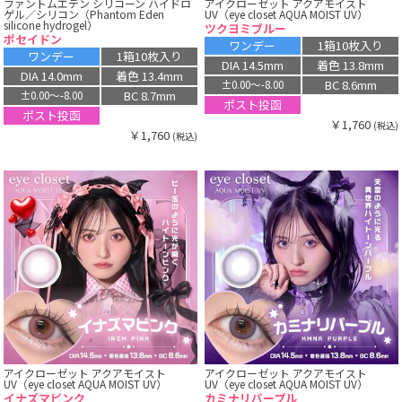
ファントムエデン シリコーン ハイドロ
アイクローゼット アクアモイスト
ゲル／シリコン（Phantom Eden
UV（eye closet AQUA MOIST UV）
silicone hydrogel）
ツクヨミブルー
ポセイドン
ワンデー
1箱10枚入り
ワンデー
1箱10枚入り
DIA 14.5mm
着色 13.8mm
DIA 14.0mm
着色 13.4mm
BC 8.6mm
±0.00〜-8.00
BC 8.7mm
±0.00〜-8.00
ポスト投函
ポスト投函
￥1,760
(税込)
￥1,760
(税込)
アイクローゼット アクアモイスト
アイクローゼット アクアモイスト
UV（eye closet AQUA MOIST UV）
UV（eye closet AQUA MOIST UV）
イナズマピンク
カミナリパープル