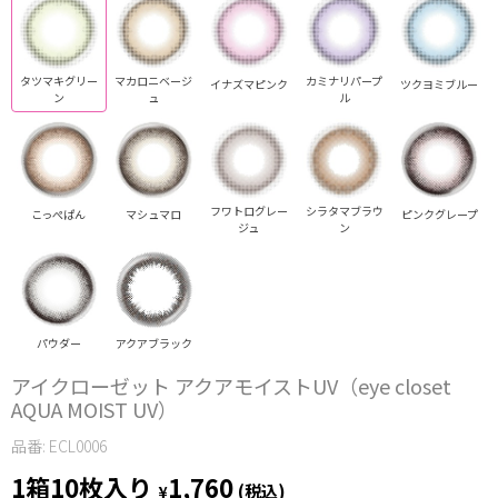
タツマキグリー
マカロニベージ
カミナリパープ
イナズマピンク
ツクヨミブルー
ン
ュ
ル
フワトログレー
シラタマブラウ
こっぺぱん
マシュマロ
ピンクグレープ
ジュ
ン
パウダー
アクアブラック
アイクローゼット アクアモイストUV（eye closet
AQUA MOIST UV）
品番: ECL0006
1箱10枚入り
1,760
¥
(税込)