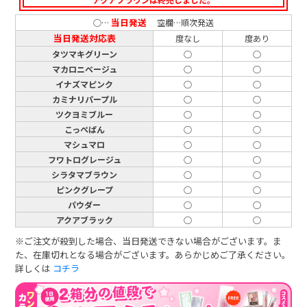
当日発送
○…
空欄…順次発送
当日発送対応表
度なし
度あり
タツマキグリーン
○
○
マカロニベージュ
○
○
イナズマピンク
○
○
カミナリパープル
○
○
ツクヨミブルー
○
○
こっぺぱん
○
○
マシュマロ
○
○
フワトログレージュ
○
○
シラタマブラウン
○
○
ピンクグレープ
○
○
パウダー
○
○
アクアブラック
○
○
※ご注文が殺到した場合、当日発送できない場合がございます。ま
た、在庫切れとなる場合がございます。あらかじめご了承ください。
詳しくは
コチラ