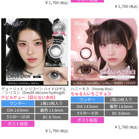
￥1,760
(税込)
￥1,760
(税込)
デューリット シリコーン ハイドロゲル
ハニーキス（Honey Kiss）
／シリコン（Dewlit silicone hydrogel）
ちゅるんいちごチョコ
デビルデュー【回らない水光】
ワンデー
1箱10枚入り
ワンデー
1箱10枚入り
DIA 14.5mm
着色 14.0mm
DIA 14.5mm
着色 13.6mm
BC 8.6mm
±0.00〜-8.00
BC 8.7mm
±0.00〜-10.00
ポスト投函
ポスト投函
￥1,760
(税込)
￥1,760
(税込)