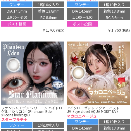
ワンデー
1箱10枚入り
ワンデー
1箱10枚入り
DIA 14.5mm
着色 13.8mm
DIA 14.5mm
着色 13.8mm
BC 8.6mm
BC 8.6mm
±0.00〜-8.00
±0.00〜-8.00
ポスト投函
ポスト投函
￥1,760
￥1,760
(税込)
(税込)
ファントムエデン シリコーン ハイドロ
アイクローゼット アクアモイスト
ゲル／シリコン（Phantom Eden
UV（eye closet AQUA MOIST UV）
silicone hydrogel）
マカロニベージュ
スタープラチナ
ワンデー
1箱10枚入り
ワンデー
1箱10枚入り
DIA 14.5mm
着色 13.8mm