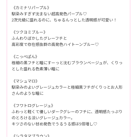
《カミナリパープル》
馴染みすぎず沈まない超高発色パープル♡
2次元級に盛れるのに、ちゅるんっとした透明感が可愛い！
《ツクヨミブルー》
ふんわりぼかしたグレーフチと
高彩度で存在感抜群の高発色ハイトーンブルー♡
《こっぺぱん》
極細の黒フチと瞳にすーっと沈むブラウンベージュが、くりっ
とした盛れる色素薄い瞳に
《マシュマロ》
馴染みのよいグレージュカラーと極細黒フチがくりっとお人形
さんのような瞳に
《フワトログレージュ》
ふわっと軽くて優しいダークグレーのフチに、透明感たっぷり
のとろける淡いグレージュカラー。
キツさのない甘め発色でうるうる感は5倍増し♡
《シラタマブラウン》