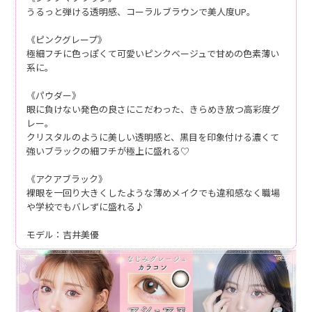
うるっと弾ける透明感、コーラルブラウンで美人度UP。
《ピンクグレープ》
極細フチに色っぽくて可愛いピンクベージュで甘めの色素薄い
系に。
《パウダー》
眼に負けない発色の良さにこだわった、きらめき放つ高彩度グ
レー。
クリスタルのように美しい透明感と、黒目を印象付ける濃くて
強いブラックの細フチが極上に盛れる♡
《アクアブラック》
裸眼を一回り大きくしたような薄めメイクでも違和感なく職場
や学校でもバレずに盛れる♪
モデル：吉井美優