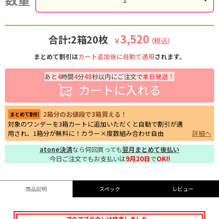
3,520
合計:2箱20枚
￥
（税込）
まとめて割引は
カート追加後に自動で適用
されます。
あと
4
時間
4
分
47
秒以内にご注文で
本日発送！
カートに入れる
2箱分のお値段で3箱買える！
まとめて割引
対象のワンデーを3箱カートに追加いただくと自動で割引が適
用され、1箱分が無料に！カラー×度数組み合わせ自由
詳細へ
atone決済
なら何回買っても
翌月まとめて後払い
今日ご注文でもお支払いは
9月20日
で
OK!!
商品説明
スペック
レビュー
アクアブラウンは終売しました。