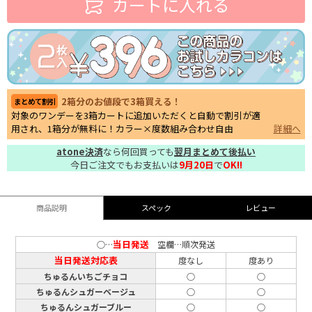
カートに入れる
2箱分のお値段で3箱買える！
まとめて割引
対象のワンデーを3箱カートに追加いただくと自動で割引が適
用され、1箱分が無料に！カラー×度数組み合わせ自由
詳細へ
atone決済
なら何回買っても
翌月まとめて後払い
今日ご注文でもお支払いは
9月20日
で
OK!!
商品説明
スペック
レビュー
当日発送
○…
空欄…順次発送
当日発送対応表
度なし
度あり
ちゅるんいちごチョコ
○
○
ちゅるんシュガーベージュ
○
○
ちゅるんシュガーブルー
○
○