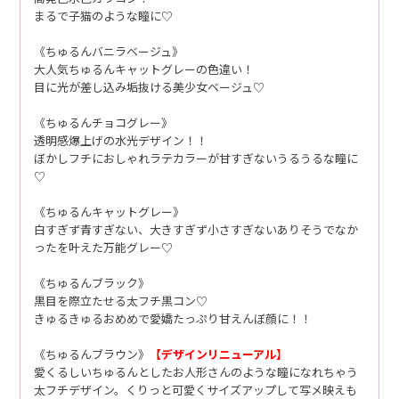
まるで子猫のような瞳に♡
《ちゅるんバニラベージュ》
大人気ちゅるんキャットグレーの色違い！
目に光が差し込み垢抜ける美少女ベージュ♡
《ちゅるんチョコグレー》
透明感爆上げの水光デザイン！！
ぼかしフチにおしゃれラテカラーが甘すぎないうるうるな瞳に
♡
《ちゅるんキャットグレー》
白すぎず青すぎない、大きすぎず小さすぎないありそうでなか
ったを叶えた万能グレー♡
《ちゅるんブラック》
黒目を際立たせる太フチ黒コン♡
きゅるきゅるおめめで愛嬌たっぷり甘えんぼ顔に！！
《ちゅるんブラウン》
【デザインリニューアル】
愛くるしいちゅるんとしたお人形さんのような瞳になれちゃう
太フチデザイン。くりっと可愛くサイズアップして写メ映えも