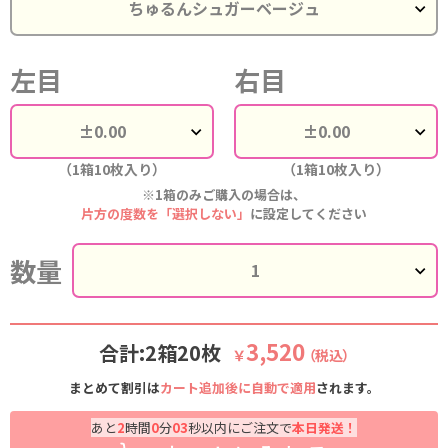
左目
右目
（1箱10枚入り）
（1箱10枚入り）
※1箱のみご購入の場合は、
片方の度数を「選択しない」
に設定してください
数量
3,520
合計:2箱20枚
￥
（税込）
まとめて割引は
カート追加後に自動で適用
されます。
あと
2
時間
0
分
02
秒以内にご注文で
本日発送！