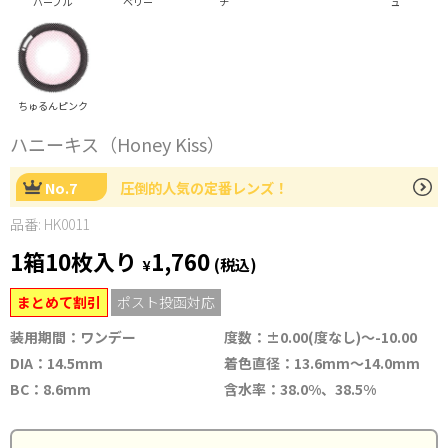
パープル
ベリー
チ
ュ
ちゅるんピンク
ハニーキス（Honey Kiss）
No.7
圧倒的人気の定番レンズ！
品番: HK0011
1箱10枚入り
1,760
¥
(税込)
まとめて割引
ポスト投函対応
装用期間：ワンデー
度数：±0.00(度なし)～-10.00
DIA：14.5mm
着色直径：13.6mm～14.0mm
BC：8.6mm
含水率：38.0%、38.5%