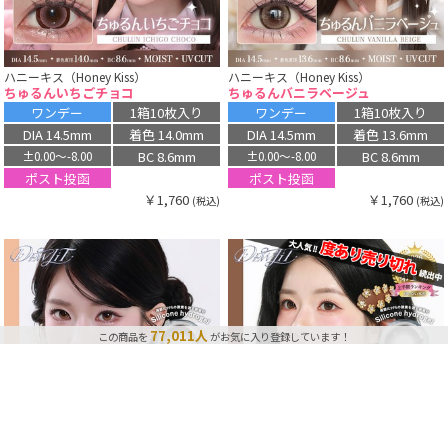
ハニーキス（Honey Kiss）
ハニーキス（Honey Kiss）
ちゅるんいちごチョコ
ちゅるんバニラベージュ
ワンデー
1箱10枚入り
ワンデー
1箱10枚入り
DIA 14.5mm
着色 14.0mm
DIA 14.5mm
着色 13.6mm
BC 8.6mm
BC 8.6mm
±0.00〜-8.00
±0.00〜-8.00
ポスト投函
ポスト投函
￥1,760
￥1,760
(税込)
(税込)
この商品はランキングで上位を獲得しています🔥
74,015点
最近、この商品は
購入されました！
77,011人
この商品を
がお気に入り登録しています！