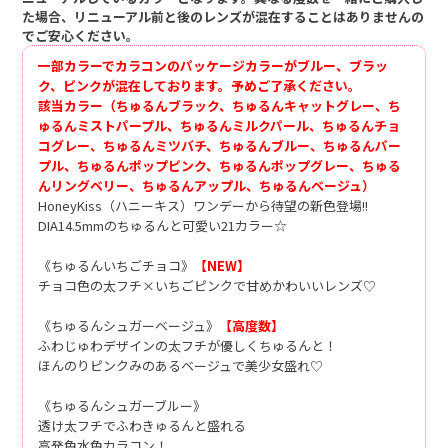
た場合、リニューアル前と後のレンズが混在することはありませんの
でご安心ください。
一部カラーでカラコンのパッケージカラーがブルー、ブラッ
ク、ピンクが混在しております。予めご了承ください。
該当カラー（ちゅるんブラック、ちゅるんキャットグレー、ち
ゅるんミストパープル、ちゅるんミルクパール、ちゅるんチョ
コグレー、ちゅるんミツバチ、ちゅるんブルー、ちゅるんパー
プル、ちゅるんポップピンク、ちゅるんポップグレー、ちゅる
んリングベリー、ちゅるんアップル、ちゅるんベージュ）
HoneyKiss（ハニーキス）ワンデーから待望の新色登場!!
DIA14.5mmのちゅるんと可愛い21カラー☆
《ちゅるんいちごチョコ》
【NEW】
チョコ色の太フチ×いちごピンクで甘めかわいいレンズ♡
《ちゅるんシュガーベージュ》
【高度数】
ふわじゅわデザインの太フチが優しくちゅるんと！
ほんのりピンクみのあるベージュで美少女盛れ♡
《ちゅるんシュガーブルー》
透け太フチでふわきゅるんと盛れる
高発色水色カラコン！