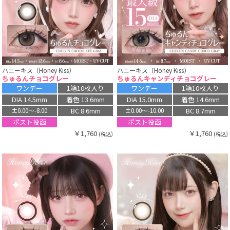
ハニーキス（Honey Kiss）
ハニーキス（Honey Kiss）
ちゅるんチョコグレー
ちゅるんキャンディチョコグレー
ワンデー
1箱10枚入り
ワンデー
1箱10枚入り
DIA 14.5mm
着色 13.6mm
DIA 15.0mm
着色 14.6mm
BC 8.6mm
BC 8.7mm
±0.00〜-8.00
±0.00〜-10.00
ポスト投函
ポスト投函
￥1,760
￥1,760
(税込)
(税込)