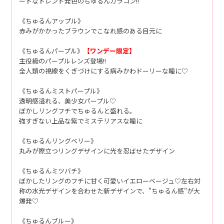
ートなトレンド発色のちゅるんカラコン!!
《ちゅるんアップル》
赤みがかかったブラウンでこなれ感のある目元に
《ちゅるんパープル》
【ワンデー限定】
主役級のパープルレンズ登場!!
全人類の視線をくぎづけにする病みかわドーリーな瞳に♡
《ちゅるんミストパープル》
透明感溢れる、美少女パープル♡
ぼかしリングフチでちゅるんと盛れる。
強すぎない上品な紫でミステリアスな瞳に
《ちゅるんリングベリー》
丸みが際立つリングデザインに光を忍ばせたデザイン
《ちゅるんミツバチ》
ぼかしたリングのフチに甘く可愛いイエローベージュ♡左右対
称の水光デザインを合わせた新デザインで、"ちゅるん感"が大
爆発♡
《ちゅるんブルー》