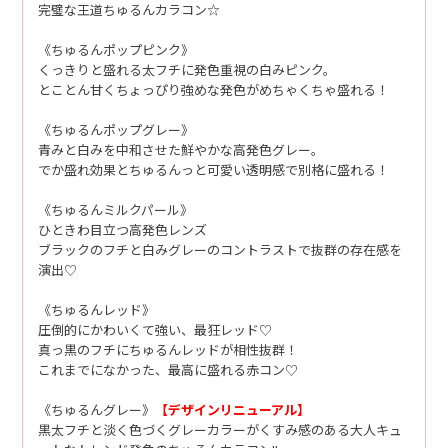
完璧な王道ちゅるんカラコン☆
《ちゅるんポップピンク》
くっきりと盛れる太フチに発色重視の白みピンク。
とことん甘くちょっぴり強めな発色がめちゃくちゃ盛れる！
《ちゅるんポップグレー》
青みと白みを中和させた鮮やかな高発色グレー。
でか盛れ効果とちゅるんっと可愛い透明感で別格に盛れる！
《ちゅるんミルクパール》
ひときわ目立つ高発色レンズ
ブラックのフチと白みグレーのコントラストで抜群の存在感を
演出♡
《ちゅるんレッド》
圧倒的にかわいくて強い、最狂レッド♡
真っ黒のフチにちゅるんレッドが相性抜群！
これまでになかった、最高に盛れる赤コン♡
《ちゅるんグレー》
【デザインリニューアル】
黒太フチと淡く色づくグレーカラーがくすみ感のある大人キュ