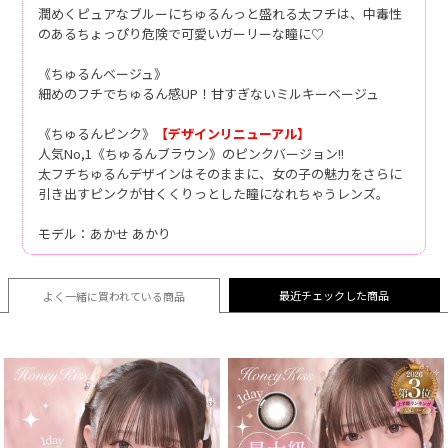
潤めくピュアなブルーにちゅるんっと盛れる太フチは、中毒性
のあるちょっぴり危険で可愛いガーリーな瞳に♡
《ちゅるんベージュ》
細めのフチでちゅるん感UP！甘すぎないミルキーベージュ
《ちゅるんピンク》
【デザインリニューアル】
人気No,1《ちゅるんブラウン》のピンクバージョン!!
太フチちゅるんデザインはそのままに、女の子の魅力をさらに
引き出すピンクが甘くくりっとした瞳になれちゃうレンズ。
モデル：あかせ あかり
最近チェックした商品
よく一緒に買われている
商品