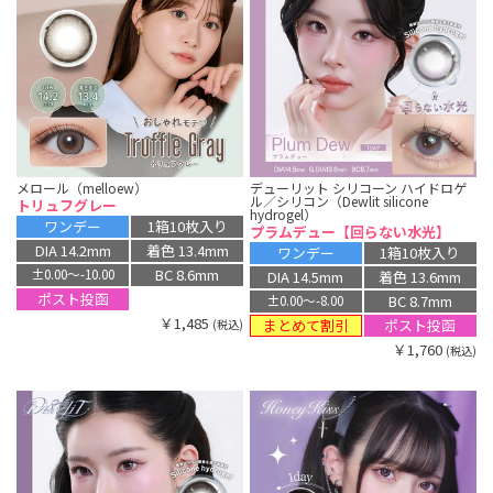
メロール（melloew）
デューリット シリコーン ハイドロゲ
ル／シリコン（Dewlit silicone
トリュフグレー
hydrogel）
ワンデー
1箱10枚入り
プラムデュー【回らない水光】
DIA 14.2mm
着色 13.4mm
ワンデー
1箱10枚入り
BC 8.6mm
±0.00〜-10.00
DIA 14.5mm
着色 13.6mm
ポスト投函
BC 8.7mm
±0.00〜-8.00
￥1,485
まとめて割引
ポスト投函
(税込)
￥1,760
(税込)