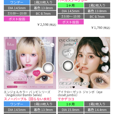
パールスノーグレー
ワンデー
1箱20枚入り
1ヶ月
1箱2枚入り
DIA 14.5mm
着色 13.8mm
DIA 14.5mm
着色 13.8mm
BC 8.7mm
±0.00〜-10.00
BC 8.7mm
±0.00〜-10.00
ポスト投函
ポスト投函
￥2,598
(税込)
￥1,760
(税込)
エンジェルカラー バンビシリーズ
アイクローゼット ジャンボ（eye
（Angelcolor Bambi Series）
closet jumbo）
スノーパープル【回らない水光】
でかデココ
ワンデー
1箱10枚入り
1ヶ月
1箱2枚入り
DIA 14.5mm
着色 13.9mm
DIA 15.0mm
着色 14.4mm