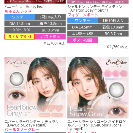
ハニーキス（Honey Kiss）
シャルトン ワンデー モイスティン
（Charton 1day moistin）
ちゅるんレッド
フィグコンポート
ワンデー
1箱10枚入り
ワンデー
1箱10枚入り
DIA 14.5mm
着色 13.8mm
DIA 14.5mm
着色 13.8mm
BC 8.6mm
±0.00〜-8.00
BC 8.7mm
±0.00〜-8.00
まとめて割引
ポスト投函
ポスト投函
￥1,760
(税込)
￥1,760
(税込)
エバーカラーワンデー ナチュラル
エバーカラー シリコーン ハイドロゲ
（EverColor1day Natural）
ル／シリコン（EverColor silicone
hydrogel）
パールスノーグレー