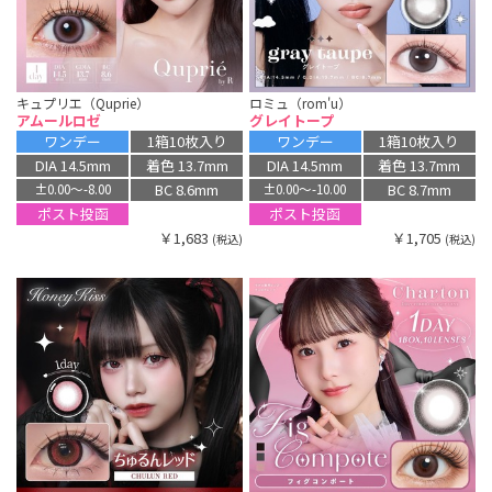
キュプリエ（Quprie）
ロミュ（rom'u）
アムールロゼ
グレイトープ
ワンデー
1箱10枚入り
ワンデー
1箱10枚入り
DIA 14.5mm
着色 13.7mm
DIA 14.5mm
着色 13.7mm
BC 8.6mm
BC 8.7mm
±0.00〜-8.00
±0.00〜-10.00
ポスト投函
ポスト投函
￥1,683
￥1,705
(税込)
(税込)