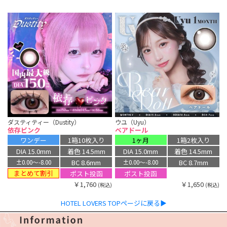
ダスティティー（Dustity）
ウユ（Uyu）
依存ピンク
ベアドール
ワンデー
1箱10枚入り
1ヶ月
1箱2枚入り
DIA 15.0mm
着色 14.5mm
DIA 15.0mm
着色 14.5mm
BC 8.6mm
BC 8.7mm
±0.00〜-8.00
±0.00〜-8.00
まとめて割引
ポスト投函
ポスト投函
￥1,760
￥1,650
(税込)
(税込)
HOTEL LOVERS TOPページに戻る▶