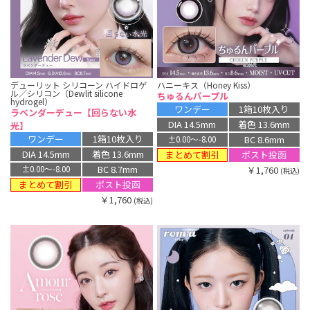
デューリット シリコーン ハイドロゲ
ハニーキス（Honey Kiss）
ル／シリコン（Dewlit silicone
ちゅるんパープル
hydrogel）
ワンデー
1箱10枚入り
ラベンダーデュー【回らない水
DIA 14.5mm
着色 13.6mm
光】
ワンデー
1箱10枚入り
BC 8.6mm
±0.00〜-8.00
DIA 14.5mm
着色 13.6mm
まとめて割引
ポスト投函
BC 8.7mm
￥1,760
±0.00〜-8.00
(税込)
まとめて割引
ポスト投函
￥1,760
(税込)