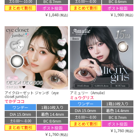
BC 8.7mm
BC 8.6mm
±0.00〜-10.00
±0.00〜-8.00
まとめて割引
まとめて割引
ポスト投函
ポスト投函
￥1,848
￥1,980
(税込)
(税込)
アイクローゼット ジャンボ（eye
アミュリー（Amulie）
closet jumbo）
ミュウグリス
でかデココ
ワンデー
1箱10枚入り
ワンデー
1箱10枚入り
DIA 15.0mm
着色 14.4mm
DIA 15.0mm
着色 14.4mm
BC 8.7mm
±0.00〜-8.00
BC 8.6mm
±0.00〜-8.00
まとめて割引
ポスト投函
まとめて割引
ポスト投函
￥1,760
(税込)
￥1,760
(税込)