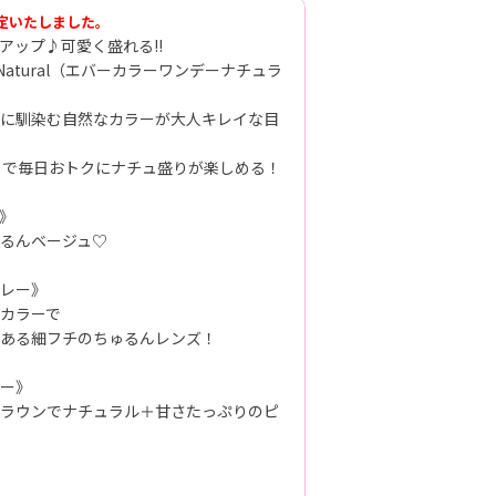
定いたしました。
アップ♪可愛く盛れる!!
1day Natural（エバーカラーワンデーナチュラ
に馴染む自然なカラーが大人キレイな目
りで毎日おトクにナチュ盛りが楽しめる！
》
るんベージュ♡
レー》
カラーで
ある細フチのちゅるんレンズ！
ー》
ラウンでナチュラル＋甘さたっぷりのピ