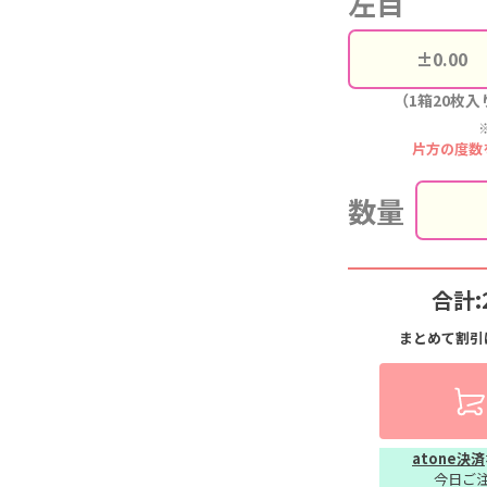
左目
（1箱20枚入
片方の度数
数量
合計:
まとめて割引
atone決済
今日ご