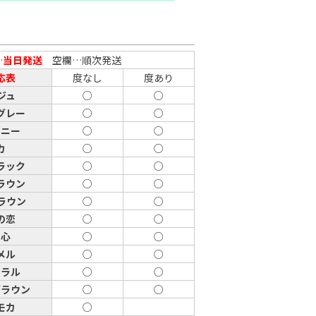
…
当日発送
空欄…順次発送
応表
度なし
度あり
ジュ
○
○
グレー
○
○
ウニー
○
○
カ
○
○
ラック
○
○
ラウン
○
○
ラウン
○
○
の恋
○
○
の心
○
○
メル
○
○
ーラル
○
○
ブラウン
○
○
モカ
○