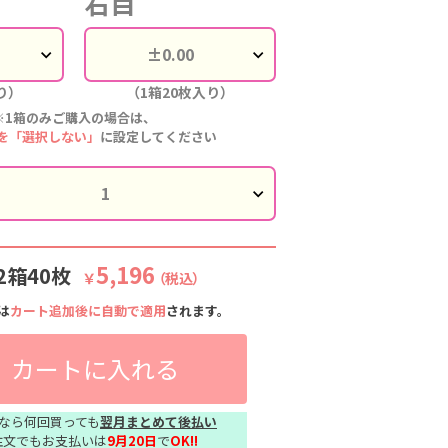
右目
り）
（1箱20枚入り）
※1箱のみご購入の場合は、
を「選択しない」
に設定してください
5,196
2箱40枚
￥
（税込）
は
カート追加後に自動で適用
されます。
カートに入れる
なら何回買っても
翌月まとめて後払い
注文でもお支払いは
9月20日
で
OK!!