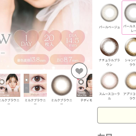
パールス
パールベージュ
レ
ナチュラルブラ
シャン
ウン
ラウ
スムースコーラ
アプリコ
ル
ラウ
ミルクブラウニ
ミルクブラウニ
ミルクブラウニ
テディモカ
テディモカ
ー
ー
ー