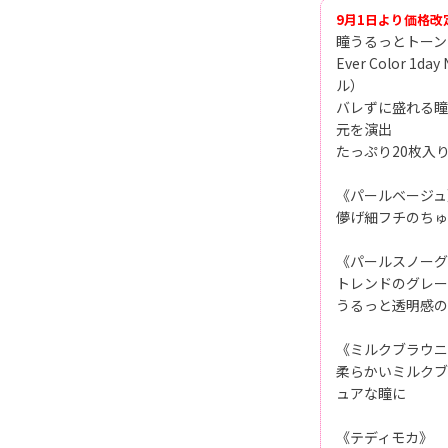
9月1日より価格改
瞳うるっとトーン
Ever Color 
ル）
バレずに盛れる瞳
元を演出
たっぷり20枚入
《パールベージュ
儚げ細フチのちゅ
《パールスノーグ
トレンドのグレー
うるっと透明感の
《ミルクブラウニ
柔らかいミルクブ
ュアな瞳に
《テディモカ》