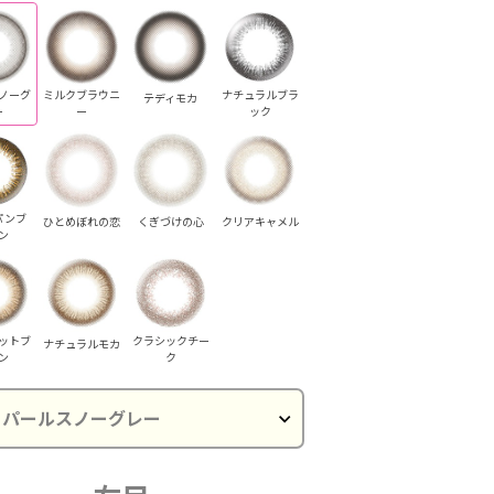
ノーグ
ミルクブラウニ
ナチュラルブラ
テディモカ
ー
ー
ック
パンブ
ひとめぼれの恋
くぎづけの心
クリアキャメル
ン
ットブ
クラシックチー
ナチュラルモカ
ン
ク
テディモカ
ナチュラルブラ
ナチュラルブラ
ナチュラルブラ
ナチュラルブラ
ナチュ
ック
ック
ック
ック