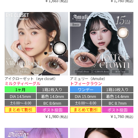
￥1,683
￥1,760
(税込)
(税込)
アイクローゼット（eye closet）
アミュリー（Amulie）
ミルクティベーグル
トフィークラウン
1ヶ月
1箱2枚入り
ワンデー
1箱10枚入り
DIA 14.5mm
着色 14.0mm
DIA 15.0mm
着色 14.4mm
BC 8.6mm
BC 8.7mm
±0.00〜-8.00
±0.00〜-8.00
まとめて割引
まとめて割引
ポスト投函
ポスト投函
￥1,980
￥1,760
(税込)
(税込)