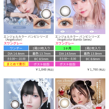
エンジェルカラー バンビシリーズ
エンジェルカラー バンビシリーズ
（Angelcolor）
（Angelcolor Bambi Series）
スワングレー
スワングレー
ワンデー
1箱10枚入り
1ヶ月
1箱2枚入り
DIA 14.4mm
着色 13.7mm
DIA 14.5mm
着色 13.8mm
BC 8.5mm
BC 8.6mm
±0.00〜-10.00
±0.00〜-8.00
まとめて割引
ポスト投函
ポスト投函
￥1,848
￥1,760
(税込)
(税込)