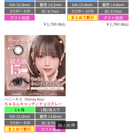
DIA 15.0mm
着色 14.2mm
DIA 15.0mm
着色 14.6mm
BC 8.7mm
BC 8.7mm
±0.00〜-8.00
±0.00〜-10.00
まとめて割引
ポスト投函
ポスト投函
￥1,760
￥1,760
(税込)
(税込)
ハニーキス（Honey Kiss）
ちゅるんキャンディチョコグレー
1ヶ月
1箱2枚入り
DIA 15.0mm
着色 14.6mm
BC 8.7mm
±0.00〜-8.00
35
35
件
まとめて割引
ポスト投函