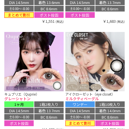
DIA 14.5mm
着色 13.6mm
DIA 14.5mm
着色 13.7mm
BC 8.6mm
BC 8.6mm
±0.00〜-8.00
±0.00〜-8.00
まとめて割引
ポスト投函
ポスト投函
￥1,551
￥1,683
(税込)
(税込)
キュプリエ（Quprie）
アイクローゼット（eye closet）
グレーシャトン
ミルクティベーグル
1ヶ月
1箱2枚入り
ワンデー
1箱10枚入り
DIA 14.5mm
着色 13.7mm
DIA 14.5mm
着色 14.0mm
BC 8.6mm
BC 8.6mm
±0.00〜-8.00
±0.00〜-8.00
まとめて割引
ポスト投函
ポスト投函