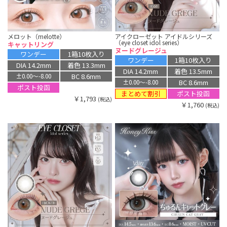
メロット（melotte）
アイクローゼット アイドルシリーズ
（eye closet idol series）
キャットリング
ヌードグレージュ
ワンデー
1箱10枚入り
ワンデー
1箱10枚入り
DIA 14.2mm
着色 13.3mm
DIA 14.2mm
着色 13.5mm
BC 8.6mm
±0.00〜-8.00
BC 8.6mm
±0.00〜-8.00
ポスト投函
まとめて割引
ポスト投函
￥1,793
(税込)
￥1,760
(税込)