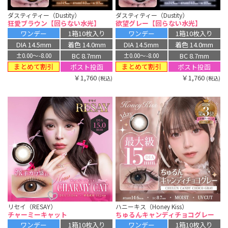
ダスティティー（Dustity）
ダスティティー（Dustity）
狂愛ブラウン【回らない水光】
欲望グレー【回らない水光】
ワンデー
1箱10枚入り
ワンデー
1箱10枚入り
DIA 14.5mm
着色 14.0mm
DIA 14.5mm
着色 14.0mm
BC 8.7mm
BC 8.7mm
±0.00〜-8.00
±0.00〜-8.00
まとめて割引
まとめて割引
ポスト投函
ポスト投函
￥1,760
￥1,760
(税込)
(税込)
リセイ（RESAY）
ハニーキス（Honey Kiss）
チャーミーキャット
ちゅるんキャンディチョコグレー
ワンデー
1箱10枚入り
ワンデー
1箱10枚入り