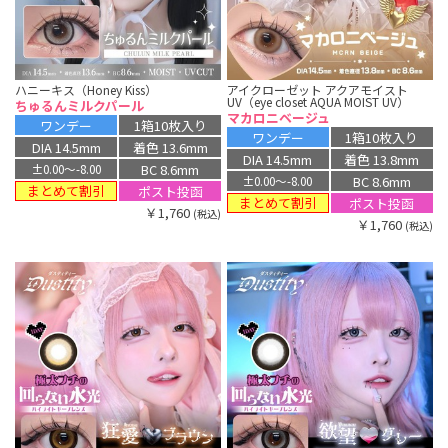
ハニーキス（Honey Kiss）
アイクローゼット アクアモイスト
UV（eye closet AQUA MOIST UV）
ちゅるんミルクパール
マカロニベージュ
ワンデー
1箱10枚入り
ワンデー
1箱10枚入り
DIA 14.5mm
着色 13.6mm
DIA 14.5mm
着色 13.8mm
BC 8.6mm
±0.00〜-8.00
BC 8.6mm
±0.00〜-8.00
まとめて割引
ポスト投函
まとめて割引
ポスト投函
￥1,760
(税込)
￥1,760
(税込)