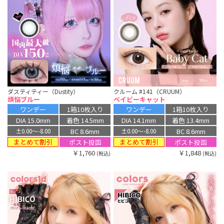
ダスティティー（Dustity）
クルーム #141（CRUUM）
煩悩ブルー
ベイビーキャット
ワンデー
1箱10枚入り
ワンデー
1箱10枚入り
DIA 15.0mm
着色 14.5mm
DIA 14.1mm
着色 13.4mm
BC 8.6mm
BC 8.6mm
±0.00〜-8.00
±0.00〜-8.00
まとめて割引
まとめて割引
ポスト投函
ポスト投函
￥1,760
￥1,848
(税込)
(税込)