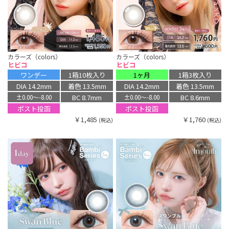
カラーズ（colors）
カラーズ（colors）
ヒビコ
ヒビコ
ワンデー
1箱10枚入り
1ヶ月
1箱3枚入り
DIA 14.2mm
着色 13.5mm
DIA 14.2mm
着色 13.5mm
BC 8.7mm
BC 8.6mm
±0.00〜-8.00
±0.00〜-8.00
ポスト投函
ポスト投函
￥1,485
￥1,760
(税込)
(税込)