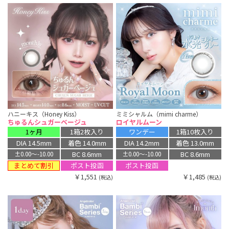
ハニーキス（Honey Kiss）
ミミシャルム（mimi charme）
ちゅるんシュガーベージュ
ロイヤルムーン
1ヶ月
1箱2枚入り
ワンデー
1箱10枚入り
DIA 14.5mm
着色 14.0mm
DIA 14.2mm
着色 13.0mm
BC 8.6mm
BC 8.6mm
±0.00〜-10.00
±0.00〜-10.00
まとめて割引
ポスト投函
ポスト投函
￥1,551
￥1,485
(税込)
(税込)