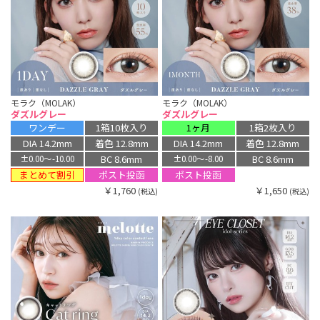
モラク（MOLAK）
モラク（MOLAK）
ダズルグレー
ダズルグレー
ワンデー
1箱10枚入り
1ヶ月
1箱2枚入り
DIA 14.2mm
着色 12.8mm
DIA 14.2mm
着色 12.8mm
BC 8.6mm
BC 8.6mm
±0.00〜-10.00
±0.00〜-8.00
まとめて割引
ポスト投函
ポスト投函
￥1,760
￥1,650
(税込)
(税込)