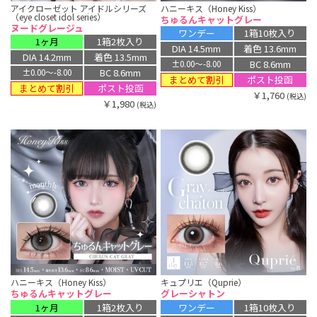
アイクローゼット アイドルシリーズ
ハニーキス（Honey Kiss）
（eye closet idol series）
ちゅるんキャットグレー
ヌードグレージュ
ワンデー
1箱10枚入り
1ヶ月
1箱2枚入り
DIA 14.5mm
着色 13.6mm
DIA 14.2mm
着色 13.5mm
BC 8.6mm
±0.00〜-8.00
BC 8.6mm
±0.00〜-8.00
まとめて割引
ポスト投函
まとめて割引
ポスト投函
￥1,760
(税込)
￥1,980
(税込)
ハニーキス（Honey Kiss）
キュプリエ（Quprie）
ちゅるんキャットグレー
グレーシャトン
1ヶ月
1箱2枚入り
ワンデー
1箱10枚入り