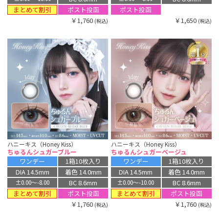
まとめて割引
ポスト投函
ポスト投函
￥1,760
￥1,650
(税込)
(税込)
ハニーキス（Honey Kiss）
ハニーキス（Honey Kiss）
ちゅるんシュガーブルー
ちゅるんシュガーベージュ
ワンデー
1箱10枚入り
ワンデー
1箱10枚入り
DIA 14.5mm
着色 14.0mm
DIA 14.5mm
着色 14.0mm
BC 8.6mm
BC 8.6mm
±0.00〜-8.00
±0.00〜-10.00
まとめて割引
まとめて割引
ポスト投函
ポスト投函
￥1,760
￥1,760
(税込)
(税込)