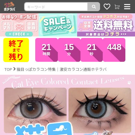
全品
21
15
17
362
ポイント
10倍
時間
分
秒
TOP
猫目っぽカラコン特集｜激安カラコン通販ホテラバ