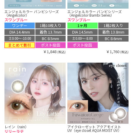
エンジェルカラー バンビシリーズ
エンジェルカラー バンビシリーズ
（Angelcolor）
（Angelcolor Bambi Series）
スワンブルー
スワンブルー
ワンデー
1箱10枚入り
1ヶ月
1箱2枚入り
DIA 14.4mm
着色 13.7mm
DIA 14.5mm
着色 13.8mm
BC 8.5mm
BC 8.6mm
±0.00〜-10.00
±0.00〜-8.00
まとめて割引
ポスト投函
ポスト投函
￥1,848
￥1,760
(税込)
(税込)
レイン（rain）
アイクローゼット アクアモイスト
UV（eye closet AQUA MOIST UV）
リリーラテ