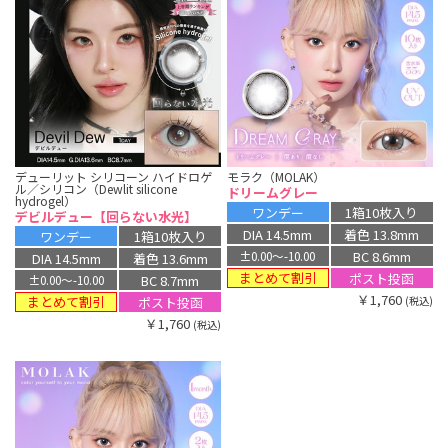
デューリット シリコーン ハイドロゲ
モラク（MOLAK）
ル／シリコン（Dewlit silicone
ドリームグレー
hydrogel）
ワンデー
1箱10枚入り
デビルデュー【回らない水光】
DIA 14.5mm
着色 13.8mm
ワンデー
1箱10枚入り
BC 8.6mm
±0.00〜-10.00
DIA 14.5mm
着色 13.6mm
まとめて割引
ポスト投函
BC 8.7mm
±0.00〜-10.00
￥1,760
まとめて割引
ポスト投函
(税込)
￥1,760
(税込)