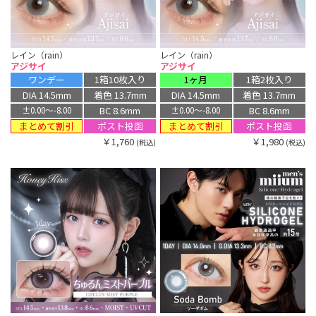
レイン（rain）
レイン（rain）
アジサイ
アジサイ
ワンデー
1箱10枚入り
1ヶ月
1箱2枚入り
DIA 14.5mm
着色 13.7mm
DIA 14.5mm
着色 13.7mm
BC 8.6mm
BC 8.6mm
±0.00〜-8.00
±0.00〜-8.00
まとめて割引
まとめて割引
ポスト投函
ポスト投函
￥1,760
￥1,980
(税込)
(税込)