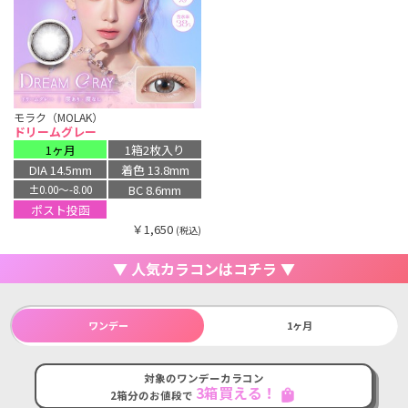
モラク（MOLAK）
ドリームグレー
1ヶ月
1箱2枚入り
DIA 14.5mm
着色 13.8mm
BC 8.6mm
±0.00〜-8.00
ポスト投函
￥1,650
(税込)
▼ 人気カラコンはコチラ ▼
ワンデー
1ヶ月
対象のワンデーカラコン
3箱買える！
shopping_bag
2箱分のお値段で