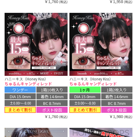
￥1,760
￥1,958
(税込)
(税込)
ハニーキス（Honey Kiss）
ハニーキス（Honey Kiss）
ちゅるんキャンディレッド
ちゅるんキャンディレッド
ワンデー
1箱10枚入り
1ヶ月
1箱2枚入り
DIA 15.0mm
着色 14.6mm
DIA 15.0mm
着色 14.6mm
BC 8.7mm
BC 8.7mm
±0.00〜-8.00
±0.00〜-8.00
まとめて割引
まとめて割引
ポスト投函
ポスト投函
￥1,760
￥1,980
(税込)
(税込)