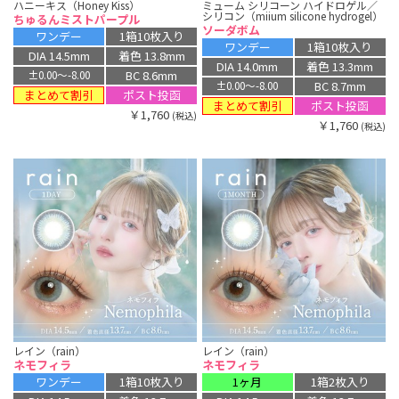
ハニーキス（Honey Kiss）
ミューム シリコーン ハイドロゲル／
シリコン（miium silicone hydrogel）
ちゅるんミストパープル
ソーダボム
ワンデー
1箱10枚入り
ワンデー
1箱10枚入り
DIA 14.5mm
着色 13.8mm
DIA 14.0mm
着色 13.3mm
BC 8.6mm
±0.00〜-8.00
BC 8.7mm
±0.00〜-8.00
まとめて割引
ポスト投函
まとめて割引
ポスト投函
￥1,760
(税込)
￥1,760
(税込)
レイン（rain）
レイン（rain）
ネモフィラ
ネモフィラ
ワンデー
1箱10枚入り
1ヶ月
1箱2枚入り