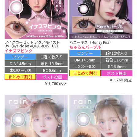
アイクローゼット アクアモイスト
ハニーキス（Honey Kiss）
UV（eye closet AQUA MOIST UV）
ちゅるんパープル
イナズマピンク
ワンデー
1箱10枚入り
ワンデー
1箱10枚入り
DIA 14.5mm
着色 13.6mm
DIA 14.5mm
着色 13.8mm
BC 8.6mm
±0.00〜-8.00
BC 8.6mm
±0.00〜-8.00
まとめて割引
ポスト投函
まとめて割引
ポスト投函
￥1,760
(税込)
￥1,760
(税込)