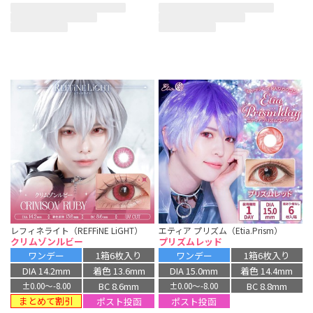
レフィネライト（REFFiNE LiGHT）
エティア プリズム（Etia.Prism）
クリムゾンルビー
プリズムレッド
ワンデー
1箱6枚入り
ワンデー
1箱6枚入り
DIA 14.2mm
着色 13.6mm
DIA 15.0mm
着色 14.4mm
BC 8.6mm
BC 8.8mm
±0.00〜-8.00
±0.00〜-8.00
まとめて割引
ポスト投函
ポスト投函