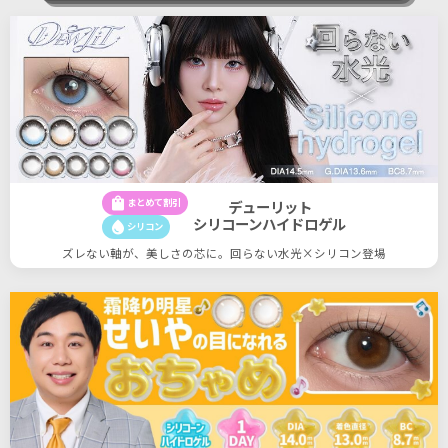
shopping_bag
まとめて割引
デューリット
シリコーンハイドロゲル
water_drop
シリコン
ズレない軸が、美しさの芯に。回らない水光×シリコン登場