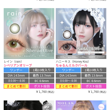
レイン（rain）
ハニーキス（Honey Kiss）
シベリアンオリーブ
ちゅるんミルクパール
ワンデー
1箱10枚入り
ワンデー
1箱10枚入り
DIA 14.5mm
着色 13.7mm
DIA 14.5mm
着色 13.6mm
BC 8.6mm
BC 8.6mm
±0.00〜-8.00
±0.00〜-8.00
まとめて割引
まとめて割引
ポスト投函
ポスト投函
￥1,760
￥1,760
(税込)
(税込)