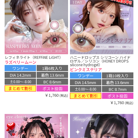
レフィネライト（REFFiNE LiGHT）
ハニードロップス シリコーン ハイド
ロゲル／シリコン（HONEY DROPS
ラズベリームーン
silicone hydrogel）
ワンデー
1箱6枚入り
ピンクミステリア
DIA 14.2mm
着色 13.6mm
ワンデー
1箱10枚入り
BC 8.6mm
±0.00〜-8.00
DIA 14.5mm
着色 13.6mm
まとめて割引
ポスト投函
BC 8.7mm
±0.00〜-8.00
￥1,760
まとめて割引
ポスト投函
(税込)
￥1,760
(税込)