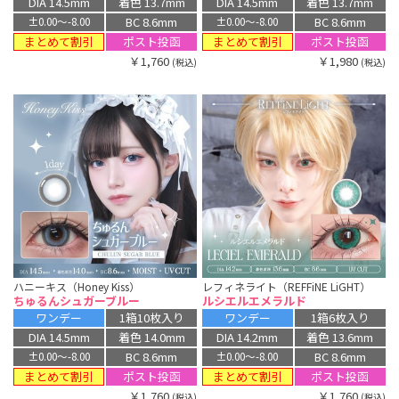
DIA 14.5mm
着色 13.7mm
DIA 14.5mm
着色 13.7mm
BC 8.6mm
BC 8.6mm
±0.00〜-8.00
±0.00〜-8.00
まとめて割引
まとめて割引
ポスト投函
ポスト投函
￥1,760
￥1,980
(税込)
(税込)
ハニーキス（Honey Kiss）
レフィネライト（REFFiNE LiGHT）
ちゅるんシュガーブルー
ルシエルエメラルド
ワンデー
1箱10枚入り
ワンデー
1箱6枚入り
DIA 14.5mm
着色 14.0mm
DIA 14.2mm
着色 13.6mm
BC 8.6mm
BC 8.6mm
±0.00〜-8.00
±0.00〜-8.00
まとめて割引
まとめて割引
ポスト投函
ポスト投函
￥1,760
￥1,760
(税込)
(税込)