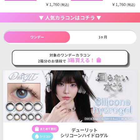
￥1,760
￥1,760
(税込)
(税込)
▼ 人気カラコンはコチラ ▼
ワンデー
1ヶ月
対象のワンデーカラコン
3箱買える！
shopping_bag
2箱分のお値段で
shopping_bag
まとめて割引
デューリット
シリコーンハイドロゲル
water_drop
シリコン