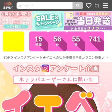
全品
15
56
51
664
ポイント
10倍
時間
分
秒
TOP
インスタアンケート★イエベの私が優勝できるカラコン特集♪｜激安カラコン通販ホテラバ