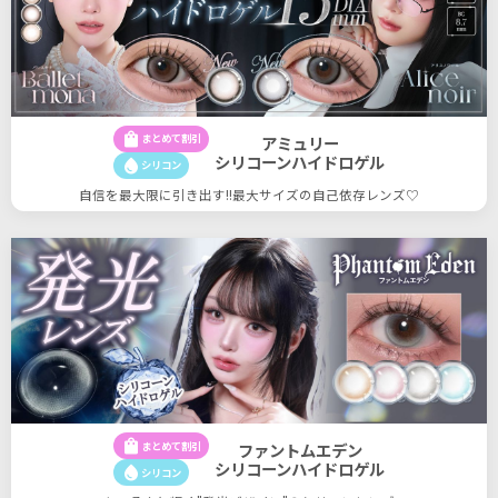
shopping_bag
まとめて割引
アミュリー
シリコーンハイドロゲル
water_drop
シリコン
自信を最大限に引き出す!!最大サイズの自己依存レンズ♡
shopping_bag
まとめて割引
ファントムエデン
シリコーンハイドロゲル
water_drop
シリコン