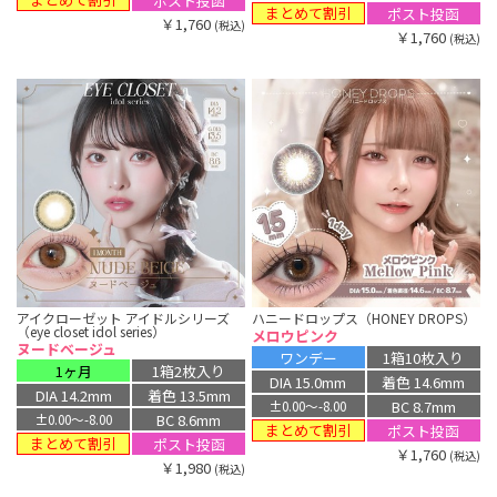
ポスト投函
まとめて割引
ポスト投函
￥1,760
(税込)
￥1,760
(税込)
アイクローゼット アイドルシリーズ
ハニードロップス（HONEY DROPS）
（eye closet idol series）
メロウピンク
ヌードベージュ
ワンデー
1箱10枚入り
1ヶ月
1箱2枚入り
DIA 15.0mm
着色 14.6mm
DIA 14.2mm
着色 13.5mm
BC 8.7mm
±0.00〜-8.00
BC 8.6mm
±0.00〜-8.00
まとめて割引
ポスト投函
まとめて割引
ポスト投函
￥1,760
(税込)
￥1,980
(税込)