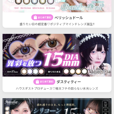
ベリッシュドール
shopping_bag
まとめて割引
盛りたい日の超定番♡ポジティブマインドレンズ誕生!!
ダスティティー
shopping_bag
まとめて割引
ハウスダストプロデュース♡極太フチの回らない水光レンズ