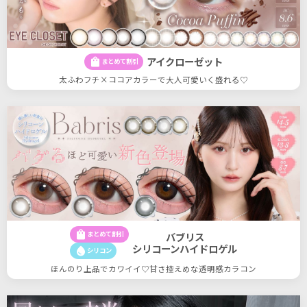
アイクローゼット
shopping_bag
まとめて割引
太ふわフチ×ココアカラーで大人可愛いく盛れる♡
shopping_bag
まとめて割引
バブリス
シリコーンハイドロゲル
water_drop
シリコン
ほんのり上品でカワイイ♡甘さ控えめな透明感カラコン