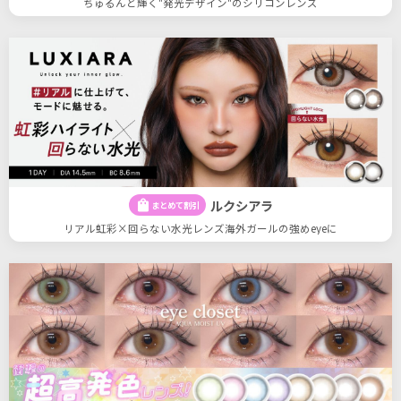
ちゅるんと輝く"発光デザイン"のシリコンレンズ
ルクシアラ
shopping_bag
まとめて割引
リアル虹彩×回らない水光レンズ海外ガールの強めeyeに