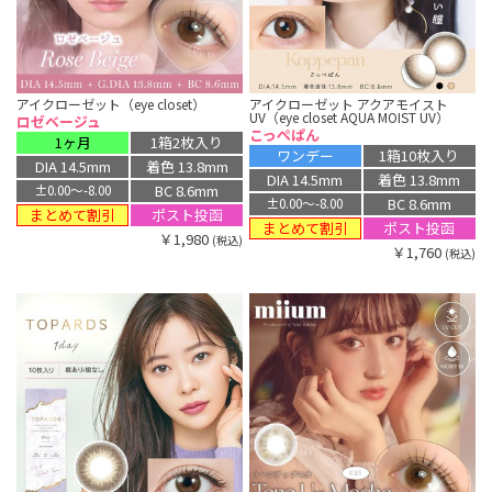
アイクローゼット（eye closet）
アイクローゼット アクアモイスト
UV（eye closet AQUA MOIST UV）
ロゼベージュ
こっぺぱん
1ヶ月
1箱2枚入り
ワンデー
1箱10枚入り
DIA 14.5mm
着色 13.8mm
DIA 14.5mm
着色 13.8mm
BC 8.6mm
±0.00〜-8.00
BC 8.6mm
±0.00〜-8.00
まとめて割引
ポスト投函
まとめて割引
ポスト投函
￥1,980
(税込)
￥1,760
(税込)