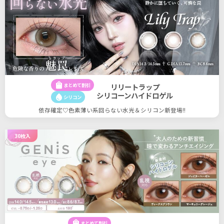
shopping_bag
まとめて割引
リリートラップ
シリコーンハイドロゲル
water_drop
シリコン
依存確定♡色素薄い系回らない水光＆シリコン新登場!!
30枚入
21
21
件
shopping_bag
まとめて割引