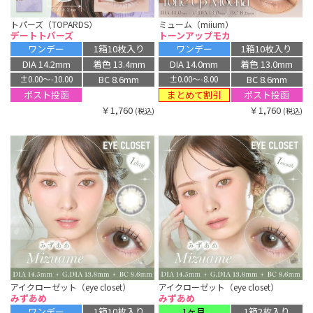
トパーズ（TOPARDS）
ミューム（miium）
デートトパーズ
トーンアップモカ
ワンデー
1箱10枚入り
ワンデー
1箱10枚入り
DIA 14.2mm
着色 13.4mm
DIA 14.0mm
着色 13.0mm
BC 8.6mm
BC 8.6mm
±0.00〜-10.00
±0.00〜-8.00
まとめて割引
ポスト投函
ポスト投函
￥1,760
￥1,760
(税込)
(税込)
アイクローゼット（eye closet）
アイクローゼット（eye closet）
みずあめ
みずあめ
ワンデー
1箱10枚入り
1ヶ月
1箱2枚入り