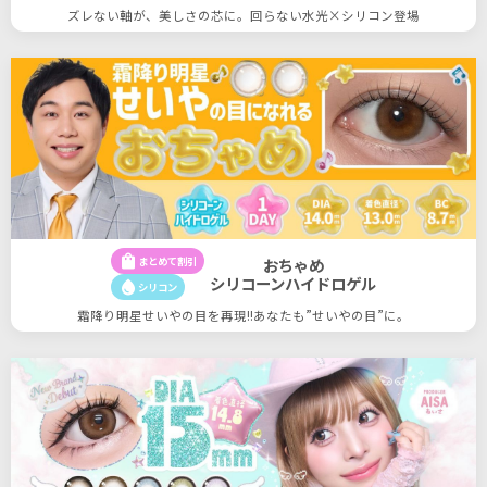
ズレない軸が、美しさの芯に。回らない水光×シリコン登場
shopping_bag
まとめて割引
おちゃめ
シリコーンハイドロゲル
water_drop
シリコン
霜降り明星せいやの目を再現!!あなたも”せいやの目”に。