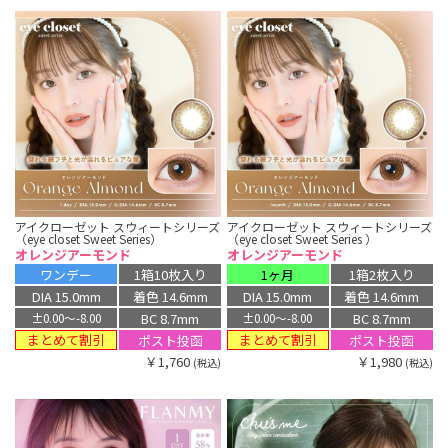
アイクローゼット スウィートシリーズ
アイクローゼット スウィートシリーズ
（eye closet Sweet Series）
（eye closet Sweet Series ）
オレンジアーモンド
オレンジアーモンド
ワンデー
1箱10枚入り
1ヶ月
1箱2枚入り
DIA 15.0mm
着色 14.6mm
DIA 15.0mm
着色 14.6mm
BC 8.7mm
BC 8.7mm
±0.00〜-8.00
±0.00〜-8.00
まとめて割引
まとめて割引
ポスト投函
ポスト投函
￥1,760
￥1,980
(税込)
(税込)