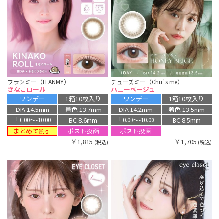
フランミー（FLANMY）
チューズミー（Chu' s me）
きなこロール
ハニーベージュ
ワンデー
1箱10枚入り
ワンデー
1箱10枚入り
DIA 14.5mm
着色 13.7mm
DIA 14.2mm
着色 13.5mm
BC 8.6mm
BC 8.5mm
±0.00〜-10.00
±0.00〜-10.00
まとめて割引
ポスト投函
ポスト投函
￥1,815
￥1,705
(税込)
(税込)