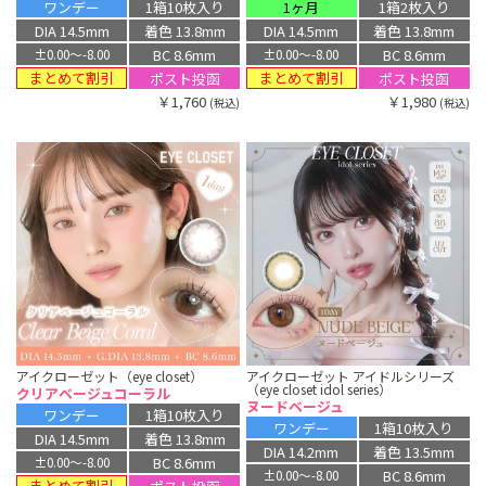
ワンデー
1箱10枚入り
1ヶ月
1箱2枚入り
DIA 14.5mm
着色 13.8mm
DIA 14.5mm
着色 13.8mm
BC 8.6mm
BC 8.6mm
±0.00〜-8.00
±0.00〜-8.00
まとめて割引
まとめて割引
ポスト投函
ポスト投函
￥1,760
￥1,980
(税込)
(税込)
アイクローゼット（eye closet）
アイクローゼット アイドルシリーズ
（eye closet idol series）
クリアベージュコーラル
ヌードベージュ
ワンデー
1箱10枚入り
ワンデー
1箱10枚入り
DIA 14.5mm
着色 13.8mm
DIA 14.2mm
着色 13.5mm
BC 8.6mm
±0.00〜-8.00
BC 8.6mm
±0.00〜-8.00
まとめて割引