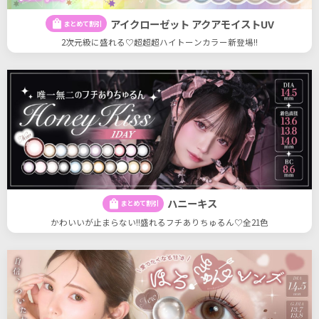
アイクローゼット アクアモイストUV
shopping_bag
まとめて割引
2次元級に盛れる♡超超超ハイトーンカラー新登場!!
ハニーキス
shopping_bag
まとめて割引
かわいいが止まらない!!盛れるフチありちゅるん♡全21色