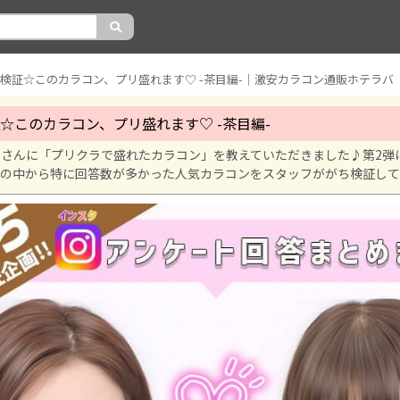
検証☆このカラコン、プリ盛れます♡ -茶目編-｜激安カラコン通販ホテラバ
☆このカラコン、プリ盛れます♡ -茶目編-
ーさんに「プリクラで盛れたカラコン」を教えていただきました♪第2弾
トの中から特に回答数が多かった人気カラコンをスタッフががち検証し