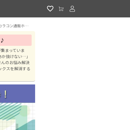
アカウントサービス
【簡易診断つき！】奥目女子さん必見！奥目が盛れるおすすめカラコン♪｜激安カラコン通販ホテラバ
♪
が集まっていま
あか抜けない…」
さんのお悩み解決
ックスを解消する