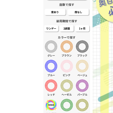
度数で探す
度あり
度なし
装用期間で探す
ワンデー
2週間
1ヶ月
カラーで探す
グレー
ブラウン
ブラック
ブルー
ピンク
ベージュ
レッド
ヘーゼル
パープル