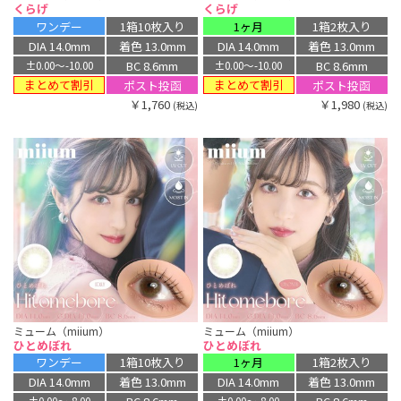
くらげ
くらげ
ワンデー
1箱10枚入り
1ヶ月
1箱2枚入り
DIA 14.0mm
着色 13.0mm
DIA 14.0mm
着色 13.0mm
BC 8.6mm
BC 8.6mm
±0.00〜-10.00
±0.00〜-10.00
まとめて割引
まとめて割引
ポスト投函
ポスト投函
￥1,760
￥1,980
(税込)
(税込)
ミューム（miium）
ミューム（miium）
ひとめぼれ
ひとめぼれ
ワンデー
1箱10枚入り
1ヶ月
1箱2枚入り
DIA 14.0mm
着色 13.0mm
DIA 14.0mm
着色 13.0mm