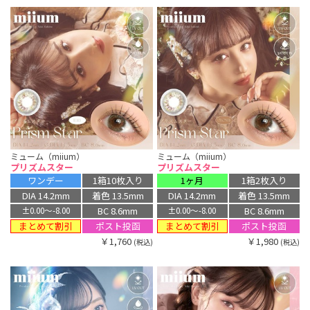
ミューム（miium）
ミューム（miium）
プリズムスター
プリズムスター
ワンデー
1箱10枚入り
1ヶ月
1箱2枚入り
DIA 14.2mm
着色 13.5mm
DIA 14.2mm
着色 13.5mm
BC 8.6mm
BC 8.6mm
±0.00〜-8.00
±0.00〜-8.00
まとめて割引
まとめて割引
ポスト投函
ポスト投函
￥1,760
￥1,980
(税込)
(税込)