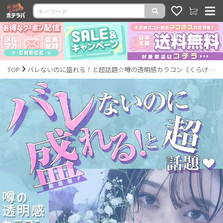
TOP
バレないのに盛れる！と超話題☆噂の透明感カラコン《くらげ》徹底大解剖!!!｜激安カラコン通販ホテラバ