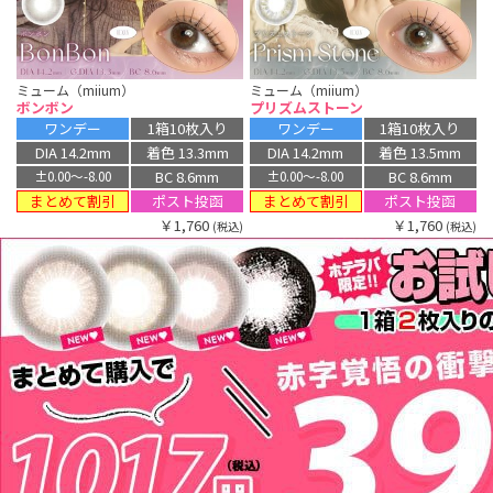
ミューム（miium）
ミューム（miium）
ボンボン
プリズムストーン
ワンデー
1箱10枚入り
ワンデー
1箱10枚入り
DIA 14.2mm
着色 13.3mm
DIA 14.2mm
着色 13.5mm
BC 8.6mm
BC 8.6mm
±0.00〜-8.00
±0.00〜-8.00
まとめて割引
まとめて割引
ポスト投函
ポスト投函
￥1,760
￥1,760
(税込)
(税込)