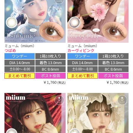
ミューム（miium）
ミューム（miium）
つばめ
カーヴィピンク
ワンデー
1箱10枚入り
ワンデー
1箱10枚入り
DIA 14.0mm
着色 13.0mm
DIA 14.0mm
着色 13.0mm
BC 8.6mm
BC 8.6mm
±0.00〜-8.00
±0.00〜-8.00
まとめて割引
まとめて割引
ポスト投函
ポスト投函
￥1,760
￥1,760
(税込)
(税込)