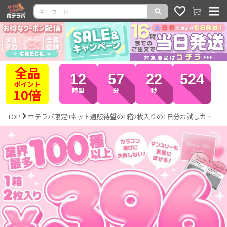
全品
12
57
18
732
ポイント
10倍
時間
分
秒
TOP
ホテラバ限定!!ネット通販待望の1箱2枚入りの1日分お試しカラコン❤ ｜激安カラコン通販ホテラバ