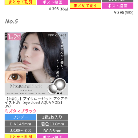
まとめて割引
ポスト投函
まとめて割引
ポスト投函
￥396
(税込)
￥396
(税込)
No.5
【お試し】アイクローゼット アクアモ
イストUV（eye closet AQUA MOIST
UV）
ミズタマブラック
ワンデー
1箱2枚入り
DIA 14.5mm
着色 13.8mm
BC 8.6mm
±0.00〜-8.00
まとめて割引
ポスト投函