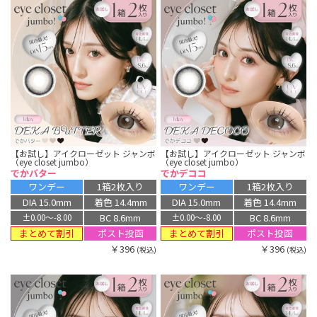
【お試し】アイクローゼット ジャンボ
【お試し】アイクローゼット ジャンボ
（eye closet jumbo）
（eye closet jumbo）
でかバター
でかデココ
ワンデー
1箱2枚入り
ワンデー
1箱2枚入り
DIA 15.0mm
着色 14.4mm
DIA 15.0mm
着色 14.4mm
BC 8.6mm
BC 8.6mm
±0.00〜-8.00
±0.00〜-8.00
まとめて割引
まとめて割引
ポスト投函
ポスト投函
￥396
￥396
(税込)
(税込)