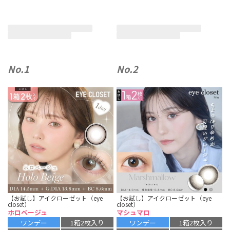
No.1
No.2
【お試し】アイクローゼット（eye
【お試し】アイクローゼット（eye
closet）
closet）
ホロベージュ
マシュマロ
ワンデー
1箱2枚入り
ワンデー
1箱2枚入り