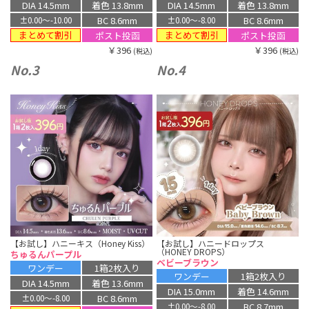
DIA 14.5mm
着色 13.8mm
DIA 14.5mm
着色 13.8mm
BC 8.6mm
BC 8.6mm
±0.00〜-10.00
±0.00〜-8.00
まとめて割引
まとめて割引
ポスト投函
ポスト投函
￥396
￥396
(税込)
(税込)
No.3
No.4
【お試し】ハニーキス（Honey Kiss）
【お試し】ハニードロップス
（HONEY DROPS）
ちゅるんパープル
ベビーブラウン
ワンデー
1箱2枚入り
ワンデー
1箱2枚入り
DIA 14.5mm
着色 13.6mm
DIA 15.0mm
着色 14.6mm
BC 8.6mm
±0.00〜-8.00
BC 8.7mm
±0.00〜-8.00