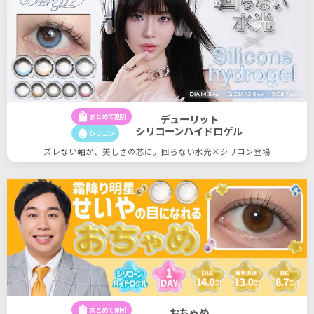
shopping_bag
まとめて割引
デューリット
シリコーンハイドロゲル
water_drop
シリコン
ズレない軸が、美しさの芯に。回らない水光×シリコン登場
5
5
件
shopping_bag
まとめて割引
おちゃめ