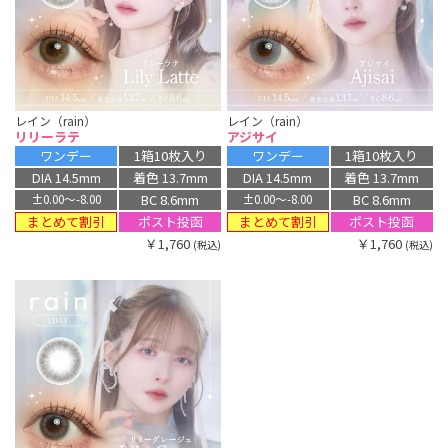
レイン（rain）
レイン（rain）
リリーラテ
アジサイ
ワンデー
1箱10枚入り
ワンデー
1箱10枚入り
DIA 14.5mm
着色 13.7mm
DIA 14.5mm
着色 13.7mm
BC 8.6mm
BC 8.6mm
±0.00〜-8.00
±0.00〜-8.00
まとめて割引
まとめて割引
ポスト投函
ポスト投函
￥1,760
￥1,760
(税込)
(税込)