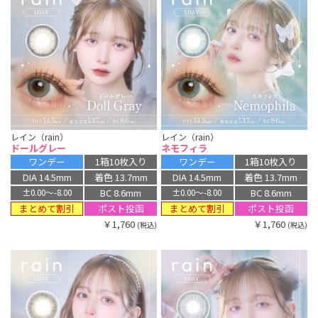
レイン（rain）
レイン（rain）
ドールグレー
ネモフィラ
ワンデー
1箱10枚入り
ワンデー
1箱10枚入り
DIA 14.5mm
着色 13.7mm
DIA 14.5mm
着色 13.7mm
BC 8.6mm
BC 8.6mm
±0.00〜-8.00
±0.00〜-8.00
まとめて割引
まとめて割引
ポスト投函
ポスト投函
￥1,760
￥1,760
(税込)
(税込)