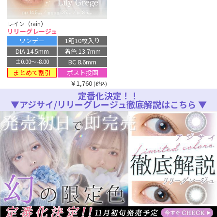
レイン（rain）
リリーグレージュ
ワンデー
1箱10枚入り
DIA 14.5mm
着色 13.7mm
BC 8.6mm
±0.00〜-8.00
まとめて割引
ポスト投函
￥1,760
(税込)
定番化決定！！
▼アジサイ/リリーグレージュ徹底解説はこちら ▼