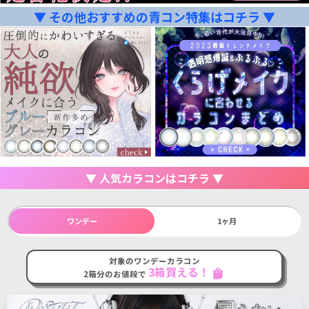
▼ その他おすすめの青コン特集はコチラ ▼
▼ 人気カラコンはコチラ ▼
ワンデー
1ヶ月
対象のワンデーカラコン
3箱買える！
shopping_bag
2箱分のお値段で