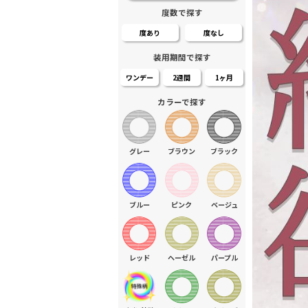
度数で探す
度あり
度なし
装用期間で探す
ワンデー
2週間
1ヶ月
カラーで探す
グレー
ブラウン
ブラック
ブルー
ピンク
ベージュ
レッド
ヘーゼル
パープル