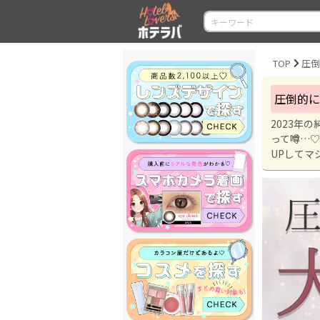
TOP
圧
圧倒的に
2023年
って噂…♡
UPしてマ