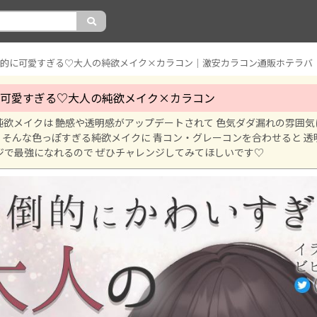
倒的に可愛すぎる♡大人の純欲メイク×カラコン｜激安カラコン通販ホテラバ
可愛すぎる♡大人の純欲メイク×カラコン
の純欲メイクは 艶感や透明感がアップデートされて 色気ダダ漏れの雰囲
 そんな色っぽすぎる純欲メイクに 青コン・グレーコンを合わせると 透
ジで最強になれるので ぜひチャレンジしてみてほしいです♡