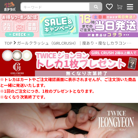
TOP
ガールクラッシュ（GIRLCRUSH）｜度あり・度なしカラコン 1ヶ月｜14.2mm｜JEONGYEON｜激安カラコン通販ホテラバ
※トレカはカートやご注文確認画面に表示されませんが、ご注文頂いた商品
と一緒に発送いたします。
※1回のご注文につき、1枚のプレゼントとなります。
※なくなり次第終了です。