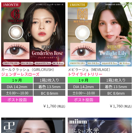
ガールクラッシュ（GIRLCRUSH）
メビラージュ（MEVILAGE）
ジェンダーレスローズ
トワイライトリリー
1ヶ月
1箱2枚入り
1ヶ月
1箱2枚入り
DIA 14.2mm
着色 13.5mm
DIA 14.2mm
着色 13.5mm
BC 8.6mm
BC 8.6mm
±0.00〜-10.00
±0.00〜-10.00
ポスト投函
ポスト投函
￥1,760
￥1,760
(税込)
(税込)