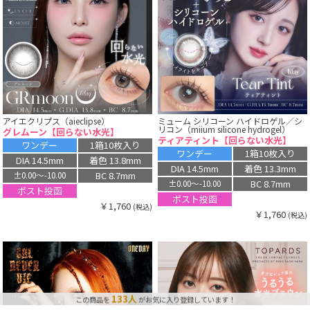
アイエクリプス（aieclipse）
ミューム シリコーン ハイドロゲル／シ
リコン（miium silicone hydrogel）
グレムーン【回らない水光】
ティアティント【回らない水光】
ワンデー
1箱10枚入り
ワンデー
1箱10枚入り
DIA 14.5mm
着色 13.8mm
DIA 14.5mm
着色 13.3mm
BC 8.7mm
±0.00〜-10.00
BC 8.7mm
±0.00〜-10.00
ポスト投函
ポスト投函
￥1,760
(税込)
￥1,760
(税込)
81点
最近、この商品は
購入されました！
133人
この商品を
がお気に入り登録しています！