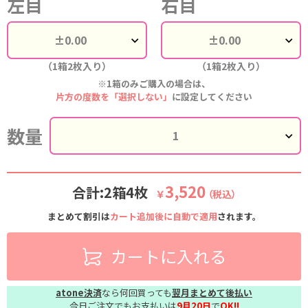
左目
右目
（1箱2枚入り）
（1箱2枚入り）
※1箱のみご購入の場合は、
片方の度数を「選択しない」
に設定してください
数量
3,520
合計:2箱4枚
￥
（税込）
まとめて割引は
カート追加後に自動で適用
されます。
カートに入れる
atone決済
なら何回買っても
翌月まとめて後払い
今日ご注文でもお支払いは
9月20日
で
OK!!