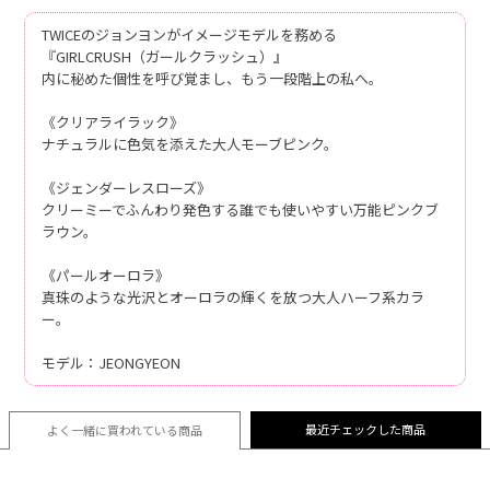
TWICEのジョンヨンがイメージモデルを務める
『GIRLCRUSH（ガールクラッシュ）』
内に秘めた個性を呼び覚まし、もう一段階上の私へ。
《クリアライラック》
ナチュラルに色気を添えた大人モーブピンク。
《ジェンダーレスローズ》
クリーミーでふんわり発色する誰でも使いやすい万能ピンクブ
ラウン。
《パールオーロラ》
真珠のような光沢とオーロラの輝くを放つ大人ハーフ系カラ
ー。
モデル：JEONGYEON
最近チェックした商品
よく一緒に買われている
商品