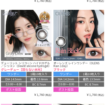
￥1,760
￥1,760
(税込)
(税込)
デューリット シリコーン ハイドロゲル
オーレンズ レインワンデー（OLENS
／シリコン（Dewlit silicone hydrogel）
Rain 1day）
グレーデュー【回らない水光】
ブラック
ワンデー
1箱10枚入り
ワンデー
1箱10枚入り
DIA 14.5mm
着色 13.6mm
DIA 14.2mm
着色 13.5mm
BC 8.7mm
BC 8.7mm
±0.00〜-8.00
±0.00〜-8.00
ポスト投函
ポスト投函
￥1,760
￥1,760
(税込)
(税込)