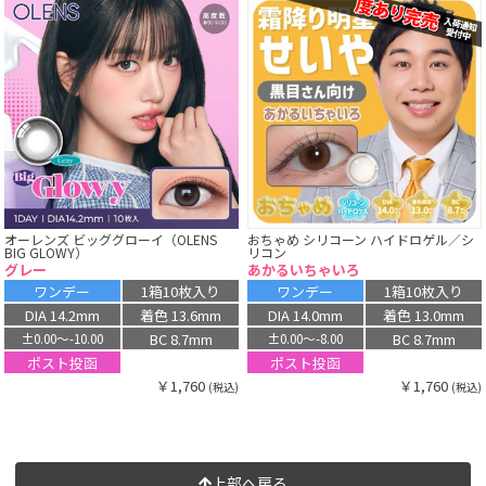
オーレンズ ビッググローイ（OLENS
おちゃめ シリコーン ハイドロゲル／シ
BIG GLOWY）
リコン
グレー
あかるいちゃいろ
ワンデー
1箱10枚入り
ワンデー
1箱10枚入り
DIA 14.2mm
着色 13.6mm
DIA 14.0mm
着色 13.0mm
BC 8.7mm
BC 8.7mm
±0.00〜-10.00
±0.00〜-8.00
ポスト投函
ポスト投函
￥1,760
￥1,760
(税込)
(税込)
上部へ戻る