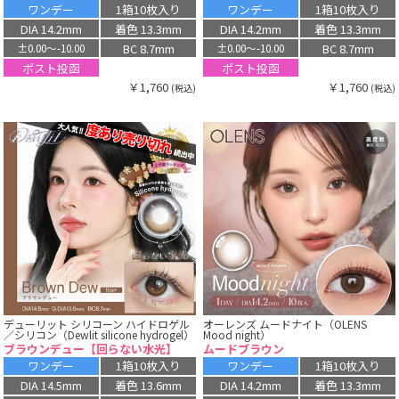
ワンデー
1箱10枚入り
ワンデー
1箱10枚入り
DIA 14.2mm
着色 13.3mm
DIA 14.2mm
着色 13.3mm
BC 8.7mm
BC 8.7mm
±0.00〜-10.00
±0.00〜-10.00
ポスト投函
ポスト投函
￥1,760
￥1,760
(税込)
(税込)
デューリット シリコーン ハイドロゲル
オーレンズ ムードナイト（OLENS
／シリコン（Dewlit silicone hydrogel）
Mood night）
ブラウンデュー【回らない水光】
ムードブラウン
ワンデー
1箱10枚入り
ワンデー
1箱10枚入り
DIA 14.5mm
着色 13.6mm
DIA 14.2mm
着色 13.3mm