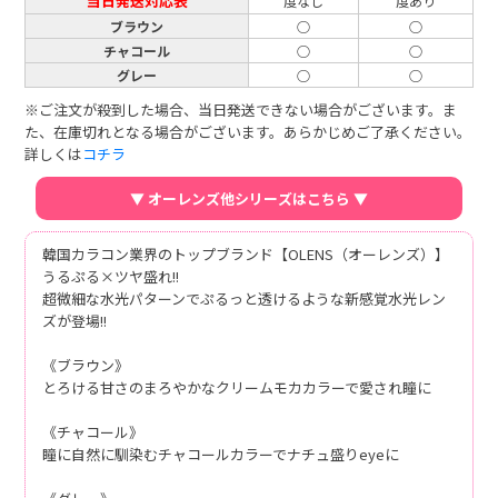
当日発送対応表
度なし
度あり
ブラウン
○
○
チャコール
○
○
グレー
○
○
※ご注文が殺到した場合、当日発送できない場合がございます。ま
た、在庫切れとなる場合がございます。あらかじめご了承ください。
詳しくは
コチラ
▼ オーレンズ他シリーズはこちら ▼
韓国カラコン業界のトップブランド【OLENS（オーレンズ）】
うるぷる×ツヤ盛れ!!
超微細な水光パターンでぷるっと透けるような新感覚水光レン
ズが登場!!
《ブラウン》
とろける甘さのまろやかなクリームモカカラーで愛され瞳に
《チャコール》
瞳に自然に馴染むチャコールカラーでナチュ盛りeyeに