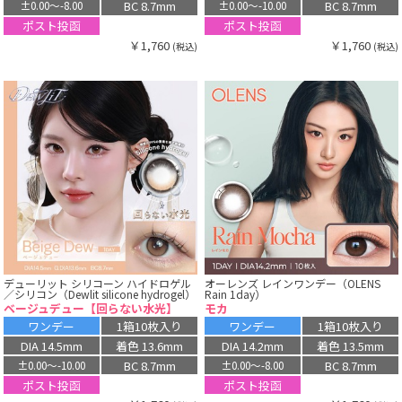
BC 8.7mm
BC 8.7mm
±0.00〜-8.00
±0.00〜-10.00
ポスト投函
ポスト投函
￥1,760
￥1,760
(税込)
(税込)
デューリット シリコーン ハイドロゲル
オーレンズ レインワンデー（OLENS
／シリコン（Dewlit silicone hydrogel）
Rain 1day）
ベージュデュー【回らない水光】
モカ
ワンデー
1箱10枚入り
ワンデー
1箱10枚入り
DIA 14.5mm
着色 13.6mm
DIA 14.2mm
着色 13.5mm
BC 8.7mm
BC 8.7mm
±0.00〜-10.00
±0.00〜-8.00
ポスト投函
ポスト投函