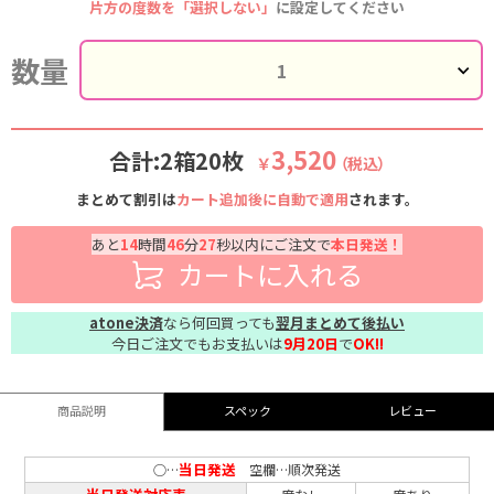
片方の度数を「選択しない」
に設定してください
数量
3,520
合計:2箱20枚
￥
（税込）
まとめて割引は
カート追加後に自動で適用
されます。
あと
14
時間
46
分
26
秒以内にご注文で
本日発送！
カートに入れる
atone決済
なら何回買っても
翌月まとめて後払い
今日ご注文でもお支払いは
9月20日
で
OK!!
商品説明
スペック
レビュー
当日発送
○…
空欄…順次発送