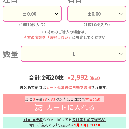
（1箱10枚入り）
（1箱10枚入り）
※1箱のみご購入の場合は、
片方の度数を「選択しない」
に設定してください
数量
2,992
合計:2箱20枚
￥
（税込）
まとめて割引は
カート追加後に自動で適用
されます。
あと
0
時間
38
分
32
秒以内にご注文で
本日発送！
カートに入れる
atone決済
なら何回買っても
翌月まとめて後払い
今日ご注文でもお支払いは
9月20日
で
OK!!