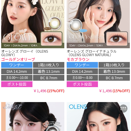
オーレンズ グローイ（OLENS
オーレンズ グローイナチュラル
GLOWY）
（OLENS GLOWY NATURAL）
ゴールデンオリーブ
モカブラウン
ワンデー
1箱10枚入り
ワンデー
1箱10枚入り
DIA 14.2mm
着色 13.1mm
DIA 14.2mm
着色 13.0mm
BC 8.7mm
BC 8.7mm
±0.00〜-10.00
±0.00〜-8.00
ポスト投函
ポスト投函
￥1,496
(15%OFF)
￥1,496
(15%OFF)