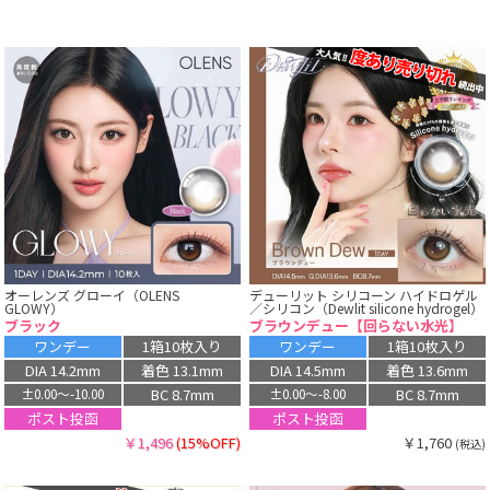
オーレンズ グローイ（OLENS
デューリット シリコーン ハイドロゲル
GLOWY）
／シリコン（Dewlit silicone hydrogel）
ブラック
ブラウンデュー【回らない水光】
ワンデー
1箱10枚入り
ワンデー
1箱10枚入り
DIA 14.2mm
着色 13.1mm
DIA 14.5mm
着色 13.6mm
BC 8.7mm
BC 8.7mm
±0.00〜-10.00
±0.00〜-8.00
ポスト投函
ポスト投函
￥1,496
(15%OFF)
￥1,760
(税込)