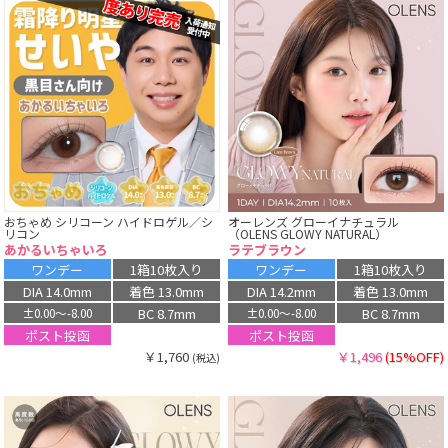
おちゃめ シリコーン ハイドロゲル／シ
オーレンズ グローイナチュラル
リコン
（OLENS GLOWY NATURAL）
あかるいちゃいろ
ラテブラウン
ワンデー
1箱10枚入り
ワンデー
1箱10枚入り
DIA 14.0mm
着色 13.0mm
DIA 14.2mm
着色 13.0mm
BC 8.7mm
BC 8.7mm
±0.00〜-8.00
±0.00〜-8.00
ポスト投函
ポスト投函
￥1,760
￥1,496
(15%OFF)
(税込)