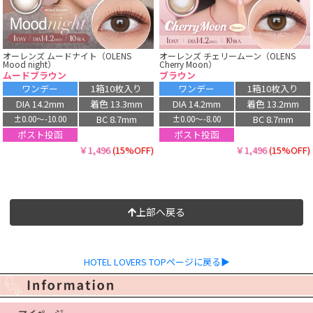
オーレンズ ムードナイト（OLENS
オーレンズ チェリームーン（OLENS
Mood night）
Cherry Moon）
ムードブラウン
ブラウン
ワンデー
1箱10枚入り
ワンデー
1箱10枚入り
DIA 14.2mm
着色 13.3mm
DIA 14.2mm
着色 13.2mm
BC 8.7mm
BC 8.7mm
±0.00〜-10.00
±0.00〜-8.00
ポスト投函
ポスト投函
￥1,496
(15%OFF)
￥1,496
(15%OFF)
上部へ戻る
HOTEL LOVERS TOPページに戻る▶