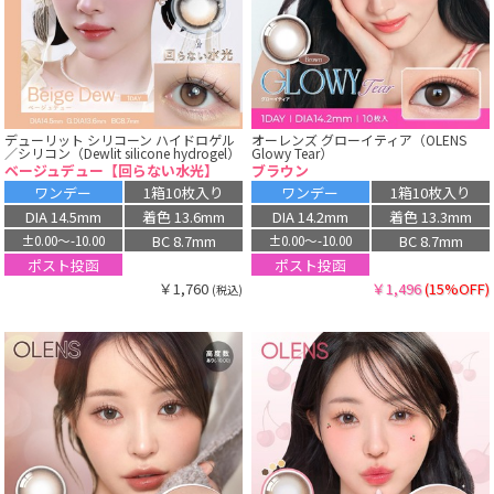
デューリット シリコーン ハイドロゲル
オーレンズ グローイティア（OLENS
／シリコン（Dewlit silicone hydrogel）
Glowy Tear）
ベージュデュー【回らない水光】
ブラウン
ワンデー
1箱10枚入り
ワンデー
1箱10枚入り
DIA 14.5mm
着色 13.6mm
DIA 14.2mm
着色 13.3mm
BC 8.7mm
BC 8.7mm
±0.00〜-10.00
±0.00〜-10.00
ポスト投函
ポスト投函
￥1,760
￥1,496
(15%OFF)
(税込)