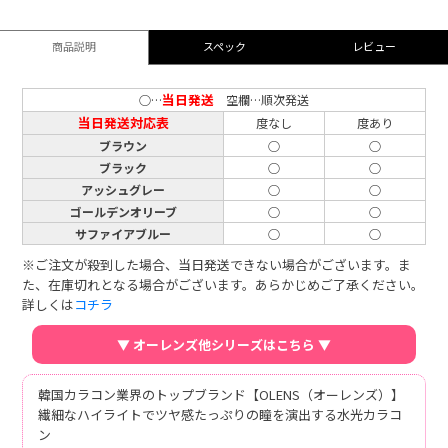
商品説明
スペック
レビュー
当日発送
○…
空欄…順次発送
当日発送対応表
度なし
度あり
ブラウン
○
○
ブラック
○
○
アッシュグレー
○
○
ゴールデンオリーブ
○
○
サファイアブルー
○
○
※ご注文が殺到した場合、当日発送できない場合がございます。ま
た、在庫切れとなる場合がございます。あらかじめご了承ください。
詳しくは
コチラ
▼ オーレンズ他シリーズはこちら ▼
韓国カラコン業界のトップブランド【OLENS（オーレンズ）】
繊細なハイライトでツヤ感たっぷりの瞳を演出する水光カラコ
ン