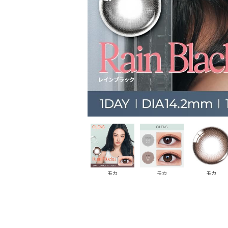
モカ
モカ
モカ