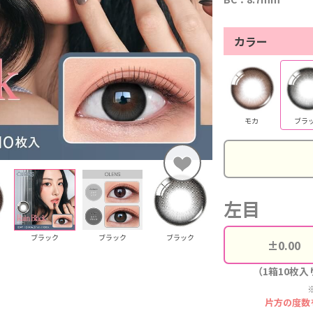
カラー
モカ
ブラ
左目
ブラック
ブラック
ブラック
（1箱10枚入
片方の度数