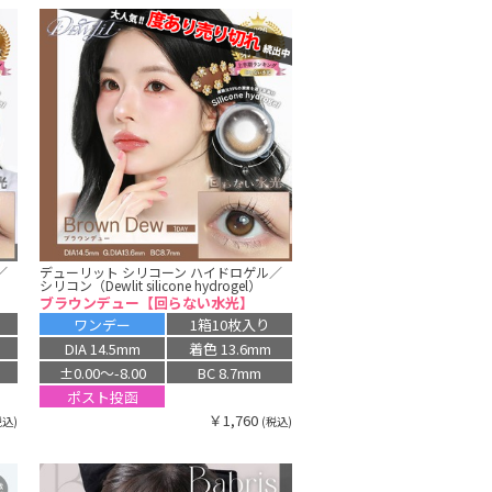
／
デューリット シリコーン ハイドロゲル／
シリコン（Dewlit silicone hydrogel）
ブラウンデュー【回らない水光】
ワンデー
1箱10枚入り
DIA 14.5mm
着色 13.6mm
±0.00〜-8.00
BC 8.7mm
ポスト投函
￥1,760
税込)
(税込)