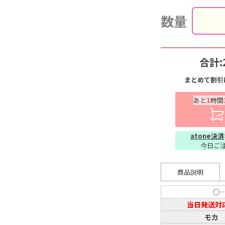
数量
合計:
まとめて割引
あと
1
時間
atone決済
今日ご
商品説明
○
当日発送対
モカ