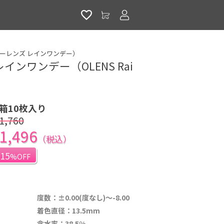
アカウントサービス
ay（オーレンズ レインワンデー）
インワンデー（OLENS Rai
1箱10枚入り
1,760
1,496
（税込）
15
%OFF
度数：±0.00(度なし)～-8.00
着色直径：13.5mm
含水率：38.5%