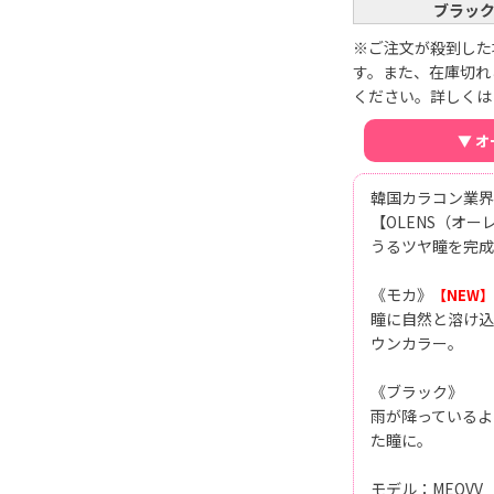
ブラッ
※ご注文が殺到した
す。また、在庫切れ
ください。詳しくは
▼ 
韓国カラコン業界
【OLENS（オー
うるツヤ瞳を完成
《モカ》
【NEW】
瞳に自然と溶け込
ウンカラー。
《ブラック》
雨が降っているよ
た瞳に。
モデル：MEOVV