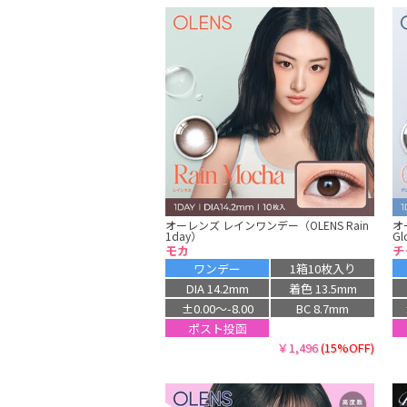
オーレンズ レインワンデー（OLENS Rain
オ
1day）
Gl
モカ
チ
ワンデー
1箱10枚入り
DIA 14.2mm
着色 13.5mm
±0.00〜-8.00
BC 8.7mm
ポスト投函
￥1,496
(15%OFF)