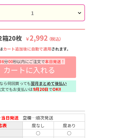
2,992
2箱20枚
￥
（税込）
は
カート追加後に自動で適用
されます。
35
分
59
秒以内にご注文で
本日発送！
カートに入れる
なら何回買っても
翌月まとめて後払い
注文でもお支払いは
9月20日
で
OK!!
…
当日発送
空欄…順次発送
応表
度なし
度あり
○
○