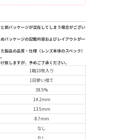
ジと新パッケージが混在してしまう場合がござい
ためパッケージの記載内容およびレイアウトが一
。
った製品の品質・仕様（レンズ本体のスペック）
ん。
掛け致しますが、予めご了承ください。
1箱10枚入り
1日使い捨て
38.5%
14.2mm
13.5mm
8.7mm
なし
なし