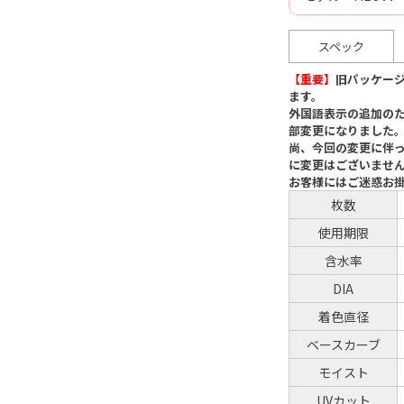
スペック
【重要】
旧パッケー
ます。
外国語表示の追加の
部変更になりました
尚、今回の変更に伴
に変更はございませ
お客様にはご迷惑お
枚数
使用期限
含水率
DIA
着色直径
ベースカーブ
モイスト
UVカット