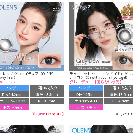
ーレンズ グローイティア（OLENS
デューリット シリコーン ハイドロゲル
owy Tear）
シリコン（Dewlit silicone hydrogel）
ャコール
グレーデュー【回らない水光】
ワンデー
1箱10枚入り
ワンデー
1箱10枚入り
DIA 14.2mm
着色 13.3mm
DIA 14.5mm
着色 13.6mm
±0.00〜-10.00
BC 8.7mm
±0.00〜-8.00
BC 8.7mm
ポスト投函
ポスト投函
￥1,496
(15%OFF)
￥1,760
(