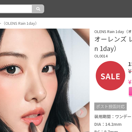
ENS Rain 1day）
OLENS Rain 1d
オーレンズ レ
n 1day）
OL0014
¥
¥
ポスト投函対応
装用期間：ワンデー
DIA：14.2mm
BC：8.7mm