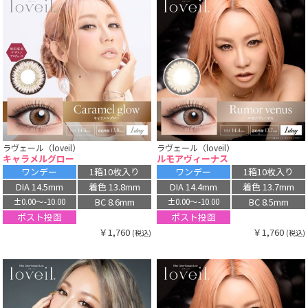
ラヴェール（loveil）
ラヴェール（loveil）
キャラメルグロー
ルモアヴィーナス
ワンデー
1箱10枚入り
ワンデー
1箱10枚入り
DIA 14.5mm
着色 13.8mm
DIA 14.4mm
着色 13.7mm
BC 8.6mm
BC 8.5mm
±0.00〜-10.00
±0.00〜-10.00
ポスト投函
ポスト投函
￥1,760
￥1,760
(税込)
(税込)