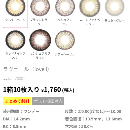
シルキーベージ
ブラウンミラー
アッシュグレー
ムーンリットベ
ラスターグレー
ュ
ジュ
ジュ
ージュ
ミッドナイトア
センシュアルブ
シアーヘーゼル
ンバー
ラウン
ラヴェール（loveil）
品番: LV0001
1箱10枚入り
1,760
¥
(税込)
まとめて割引
ポスト投函対応
装用期間：ワンデー
度数：±0.00(度なし)～-10.00
DIA：14.2mm
着色直径：13.5mm、13.6mm
BC：8.5mm
含水率：58.0%