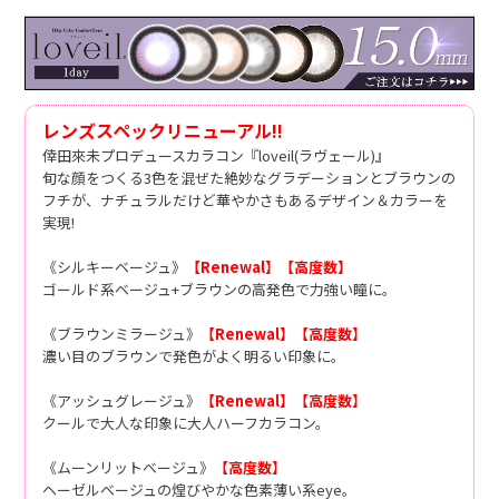
レンズスペックリニューアル!!
倖田來未プロデュースカラコン『loveil(ラヴェール)』
旬な顔をつくる3色を混ぜた絶妙なグラデーションとブラウンの
フチが、ナチュラルだけど華やかさもあるデザイン＆カラーを
実現!
《シルキーベージュ》
【Renewal】
【高度数】
ゴールド系ベージュ+ブラウンの高発色で力強い瞳に。
《ブラウンミラージュ》
【Renewal】
【高度数】
濃い目のブラウンで発色がよく明るい印象に。
《アッシュグレージュ》
【Renewal】
【高度数】
クールで大人な印象に大人ハーフカラコン。
《ムーンリットベージュ》
【高度数】
ヘーゼルベージュの煌びやかな色素薄い系eye。