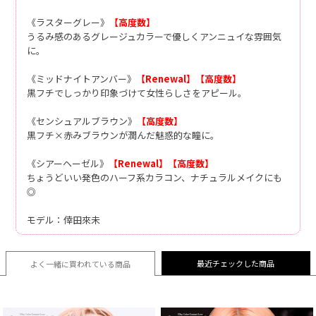
《ラスターグレー》
【高度数】
うるみ感のあるグレージュカラーで優しくアンニュイな雰囲気
に。
《ミッドナイトアンバー》
【Renewal】
【高度数】
黒フチでしっかり印象づけて女性らしさをアピール。
《センシュアルブラウン》
【高度数】
黒フチ×赤みブラウンが潤んだ魅惑的な瞳に。
《シアーヘーゼル》
【Renewal】
【高度数】
ちょうどいい発色のハーフ系カラコン、ナチュラルメイクにも
◎
モデル：倖田來未
最近チェックした商品
よく一緒に買われている
商品