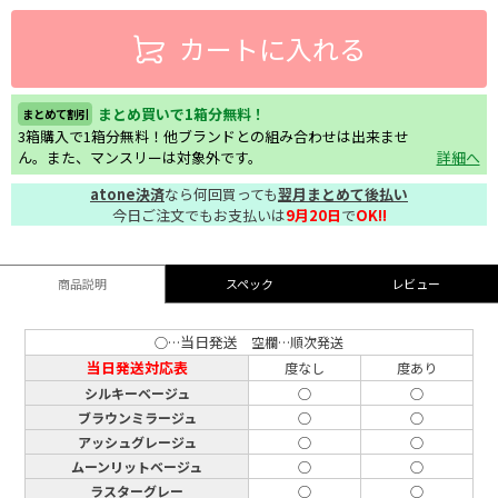
カートに入れる
まとめ買いで1箱分無料！
まとめて割引
3箱購入で1箱分無料！他ブランドとの組み合わせは出来ませ
ん。また、マンスリーは対象外です。
詳細へ
atone決済
なら何回買っても
翌月まとめて後払い
今日ご注文でもお支払いは
9月20日
で
OK!!
商品説明
スペック
レビュー
当日発送
○…
空欄…順次発送
当日発送対応表
度なし
度あり
シルキーベージュ
○
○
ブラウンミラージュ
○
○
アッシュグレージュ
○
○
ムーンリットベージュ
○
○
ラスターグレー
○
○