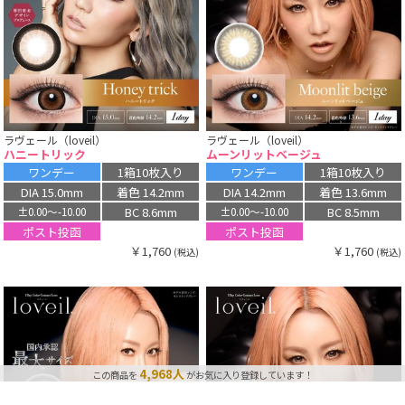
ラヴェール（loveil）
ラヴェール（loveil）
ハニートリック
ムーンリットベージュ
ワンデー
1箱10枚入り
ワンデー
1箱10枚入り
DIA 15.0mm
着色 14.2mm
DIA 14.2mm
着色 13.6mm
BC 8.6mm
BC 8.5mm
±0.00〜-10.00
±0.00〜-10.00
ポスト投函
ポスト投函
￥1,760
￥1,760
(税込)
(税込)
3,934点
最近、この商品は
購入されました！
4,968人
この商品を
がお気に入り登録しています！