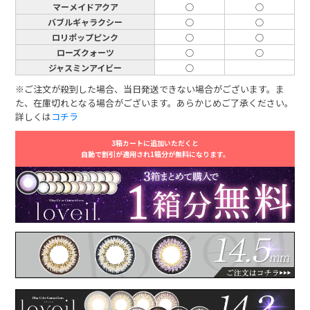
マーメイドアクア
○
○
バブルギャラクシー
○
○
ロリポップピンク
○
○
ローズクォーツ
○
○
ジャスミンアイビー
○
※ご注文が殺到した場合、当日発送できない場合がございます。ま
た、在庫切れとなる場合がございます。あらかじめご了承ください。
詳しくは
コチラ
3箱カートに追加いただくと
自動で割引が適用され1箱分が無料になります。