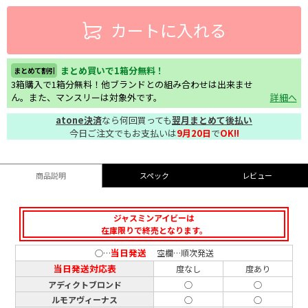
カートに入れる
まとめ買いで1箱分無料！
まとめて割引
3箱購入で1箱分無料！他ブランドとの組み合わせは出来ませ
ん。また、マンスリーは対象外です。
詳細へ
atone決済
なら何回買っても
翌月まとめて後払い
今日ご注文でもお支払いは
9月20日
で
OK!!
商品説明
スペック
レビュー
ジャスミンアイビーは
在庫限りで終売となります。
当日発送
○…
空欄…順次発送
当日発送対応表
度なし
度あり
アディクトブロンド
○
○
ルモアヴィーナス
○
○