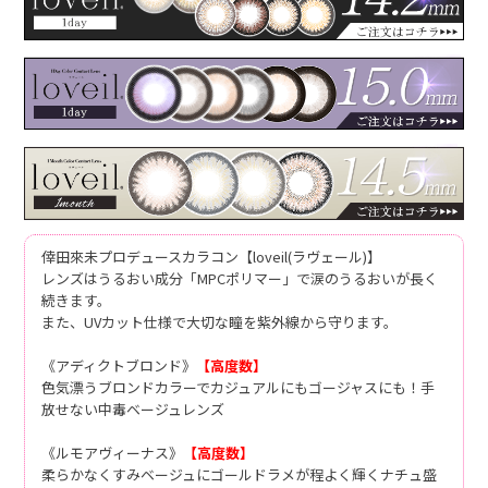
倖田來未プロデュースカラコン【loveil(ラヴェール)】
レンズはうるおい成分「MPCポリマー」で涙のうるおいが長く
続きます。
また、UVカット仕様で大切な瞳を紫外線から守ります。
《アディクトブロンド》
【高度数】
色気漂うブロンドカラーでカジュアルにもゴージャスにも！手
放せない中毒ベージュレンズ
《ルモアヴィーナス》
【高度数】
柔らかなくすみベージュにゴールドラメが程よく輝くナチュ盛