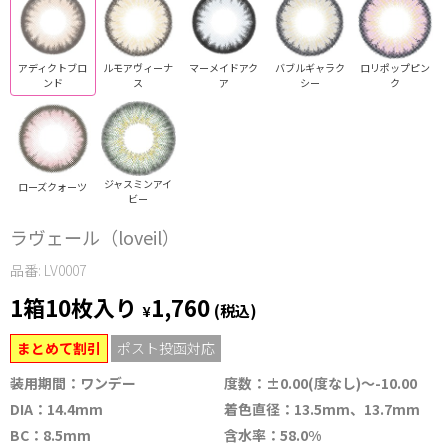
アディクトブロ
ルモアヴィーナ
マーメイドアク
バブルギャラク
ロリポップピン
ンド
ス
ア
シー
ク
ジャスミンアイ
ローズクォーツ
ビー
ラヴェール（loveil）
品番: LV0007
1箱10枚入り
1,760
¥
(税込)
まとめて割引
ポスト投函対応
装用期間：ワンデー
度数：±0.00(度なし)～-10.00
DIA：14.4mm
着色直径：13.5mm、13.7mm
BC：8.5mm
含水率：58.0%