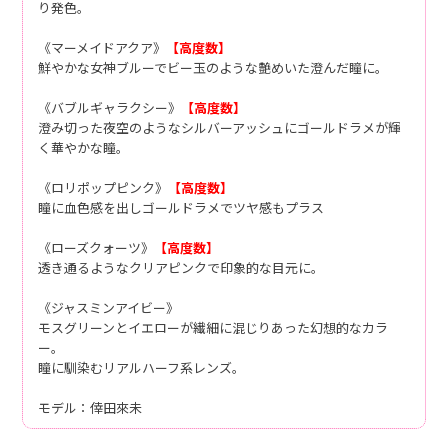
り発色。
《マーメイドアクア》
【高度数】
鮮やかな女神ブルーでビー玉のような艶めいた澄んだ瞳に。
《バブルギャラクシー》
【高度数】
澄み切った夜空のようなシルバーアッシュにゴールドラメが輝
く華やかな瞳。
《ロリポップピンク》
【高度数】
瞳に血色感を出しゴールドラメでツヤ感もプラス
《ローズクォーツ》
【高度数】
透き通るようなクリアピンクで印象的な目元に。
《ジャスミンアイビー》
モスグリーンとイエローが繊細に混じりあった幻想的なカラ
ー。
瞳に馴染むリアルハーフ系レンズ。
モデル：倖田來未